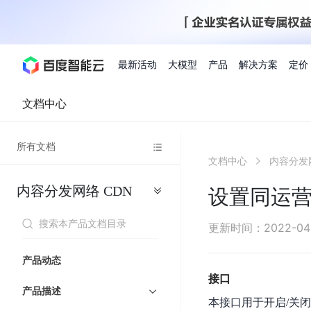
最新活动
大模型
产品
解决方案
定价
文档中心
查看全部活动
进入千帆大模型平台
百度智能云全部产品
全部解决方案
了解定价
文档与社区
了解合作伙伴体系
进入服务与支持
云智一体3.0
所有文档
AI应用与智能体
文档中心
内容分发
精选活动
价格计算器
文档
关于合作伙伴
基础服务
市场活动
成为合作伙伴
增值服务-百度智能云
最佳实践
优惠上云
价格详情
开发者资源
新手专享
上云领万
百度千帆
精选推荐
精选推荐
自由搭配产品组合，轻松预估成本
了解定价模式，合理选
内容分发网络
CDN
Hermes Agent应用部
设置同运
百度千帆·大模型服务及Agent开发平台
我们的伙伴体系
代理销售伙伴
千帆AI应用开发者
人
存
智
物
以Agent为核心的一站式企业级大模型服务平台
云服务器品类特惠
新客限时体
自助工具
2026 百度AI开发者大会
大模型专家服务
智能中国 | 数字化转型进
DuClaw
行业解决方案
人工智能
工
储
能
联
云服务器2核4G低至39元/年
企业数字员工9
提供常见使用问题快速解决通道
开启「万物一体」新纪元
提供常见使用问题快速解决通
联合央视聚焦企业数字化转型
一键部署DuClaw，零门
通用解决方案
百度伐谋
查询合作伙伴
解决方案销售伙伴
SDK中心
百
对
MapReduce
物
更新时间
：
2022-04
智
大
网
百度千帆
智能应用
度
象
联
免费试用体验馆
文心大模型
企业专享权
解决方案实践
智能助手
文心 Moment 大会
云专家服务
智能中国 | 标杆案例
流
云服务器 BCC
10分钟快速部署OpenC
能
数
服
客悦
优秀伙伴展示
技术合作伙伴
API平台
智能体
语音技术
千
存
网
注册并完成实名认证，立即体验热门产品
权益礼包至高可
产品动态
式
提供常见使用问题快速解决通道
文心大模型 5.0 正式版上线
一对一定制化支持服务
云智一体赋能千行百业
安全稳定，提供高弹性的
据
务
帆
储
核
ERNIE 4.5 Turbo
ERNIE 5.1
快速搭建与AI Workf
接口
计
图像技术
文字识别
数字员工-营销内容创作
精品案例展示
服务伙伴
示例代码中心
人工智能热销榜
模
BOS
心
云推广大使
产品描述
工单服务
企业支持计划
搜索能力登顶国内，预训练成本仅为业界6%
百度网盘企业版
算
本接口用于开启/关闭
人脸与人体
语言与知识
搭建私有知识库与AI
型
套
新购1元，AI能力引擎量包低至75折
推荐新客下单
数字员工-组件开放平台