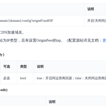
数亿用户验证的企业数字资产管理平台，集智能管理、多人协作、大文件极速传输于一体
18 种格式解析，结构化输出文档关键信息
生态伙伴方案
端到端语音语言大模型
公告通知
线索转化入口
课程
国内短信套餐包
说明
更强的深度思考能力
考试中心
基于Cross-Attention跨模态语音大模型，体验超拟人对话
看图识万物
船舶与海洋工程大模型解决方案
产品公告与服务动
大模型系列课程一站观看
企业首购限时0.99元起
，计算密集型应用专享
视觉+多模态大模型，万物精准识别
大模型语音合成
omain/{domain}/config?originFixedISP
开启/关闭同
BaiduLinuxClou
政务智能体的百度搜索解决方案
在事实性、指令遵循、智能体等能力上均有显著提升
音色具备更高的自然度、丰富的情感表达等特点
智能文档分析
的CDN加速域名。
能源行业企业管理系统智能化升级解决方案
生态适配指南
提供官网搭建、web应用搭建、云上学习和测试等场景的服务
文心大模型驱动，一站式文档处理
大模型声音复刻
IP类型，且有设置OriginPeer的isp。（配置源站详见文档：
先进、高效的文档解析模型，专为文档元素识别设计
录制5秒音频，即可极速复刻音色
智慧水务智能体解决方案
生态兼容性全景图
文字识别
拓展的云存储服务
覆盖多种场景、多种语言的高精度整图文字检测和
dy）
图像增强
可选
类型
说明
地址和公网带宽，增加用户使用弹性
去雾增强放大，重建高清无损图像
Agent开发工具链
大模型声音复刻
必选
bool
true：开启同运营商回源；false：关闭同运营商
体验AI方案
丰富的Agent开发工具、一站式创建
面向企业客户在游戏、营销、直播、办公等场景提供高效稳定的一站式解决方案
基于大模型zero-shot技术，随时随地录制数秒音频
自主规划Agent
ode)
内置多种AI助手常见能力，深入理解用户意图，智能调度多种MCP工具
自主思考并规划任务，适用于基础或日常的业务流程
说明
工作流Agent