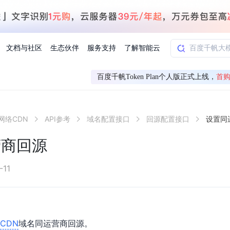
文档与社区
生态伙伴
服务支持
了解智能云
百度千帆Token Plan个人版正式上线，
首购
AI应用方案
智慧工业
网络CDN
API参考
域名配置接口
回源配置接口
设置同
知一
合作伙伴赋能
学习认证
行业解读
千帆社区
AI赋能
企服推荐
千帆AI加速器
联系我们
新闻动态
元新购券
全栈AI能力赋能应用开发
百度搭子DuMate
择计费模式
署
百度千帆·大模型服务及Agent开发平台
能源行业企
营商回源
中心
合作伙伴培训
实践案例
线上大模型案例课程
你的超级AI助手 真干活 用搭子
验
域名注册服务
行时
培训认证
行业白皮书
我要建议
最新资讯
端到端语音语言大模型
.9元
.COM域名注册29元起
道
学练考认一站式平台
权威、全面的行业报告解读
产品及服务官方反
百度智能云业内最
槛部署7x24小时个人超级助手
基于跨模态大模型，体验超拟人对话
快速搭建企业AI知识库问答平台
客悦智能客服
船舶与海洋
合作伙伴课程中心
千帆杯AI参赛作品
线上产品实操课程
-11
益
智能商标注册
课程学习
分析师报告
我要投诉
公告通知
大模型语音合成
law
百度百舸AI算力管理
合作伙伴人才认证
线下培育
减6000元
首购275元，多买多省
全场景课程体系
权威机构云市场趋势解读
产品及服务官方投
最新公告通知及时
云计算服务
大模型升级语音合成，音色更自然
PP-StructureV3
low 编排平台
飞桨企业赋能
人才认证
限时招募中
建站特惠
多模态基础大模型，去幻觉、逻辑推理和代码能力明显增强
高效文档解析模型，复杂结构和多栏布局文档处理优势显著
大模型文档解析
信息公告
CDN
域名同运营商回源。
助手
返利 最高8万元
企业首购SSL证书5折
学习中心