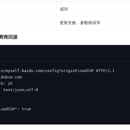
实时整合文本、图像、PDF等多模态数据，生成高质量结构化报告
严格按照人工编排工作流对话，适用于严谨的业务流程
成功
多智能体协作
更新失败，参数错误等
可结合全网实时信息进行智能问答，能力丰富强大
支持自定义导入并官方预置多个子Agent,协同完成复杂 场景任务
营商回源
AI云原生与一体机
百度百舸·AI计算平台
销一体化AI应用
大模型训推一体化基础设施，十万卡大规模集群
原生产品
百度百舸一体机
政务大模型原生产品体系
搭载百舸异构计算平台，提供高效的异构资源管理
千帆一体机
覆盖全场景的医疗AI生态
搭载千帆大模型工具链平台，内置文心与精选开源大模型
向量数据库
户全生命周期营销闭环
VectorDB 纯自研高性能、高性价比、生态丰富且即开即用