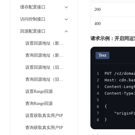
工
网
超3000万全行业词条，800万用户共吸纳
度
BLS
缓存配置接口
智
200
关
伐
消
能
智能生成PPT
百度AI搜索
BSG
访问控制接口
谋
息
物
400
智能大纲汇总，文库资源沉淀
数
百
服
联
回源配置接口
据
度
务
网
请求示例：开启同运
流
设置回源地址（新版）
一
for
解
转
AI原生应用
见
Kafka
决
查询回源地址（新版）
Text
平
方
智
消
台
伐谋
百度智能云客悦
案
设置回源地址（旧版）
能
息
CloudFlow
全球领先的可商用自我演化超级智能体
大模型驱动的服务营
1
代
服
度
查询回源地址（旧版）
2
极
码
务
家-
秒哒
九州·政务大模型
3
速
助
for
AIOT
设置Range回源
无代码应用搭建平台
构建“1+1+5+∞”
4
文
手
RocketMQ
语
5
件
查询Range回源
百度智能云数字员工
百度智能云灵医
音
6
文
千
缓
平
内容运营等8款数字员工焕新上线！免费体验！
医疗AI大模型，构建
7
字
帆
设置获取真实用户IP
存
台
8
}
识
数
RapidFS
百度一见
百战·数智营销
查询获取真实用户IP
别
据
云边协同、自主进化的视觉智能体平台
赋能合作伙伴打造客
云