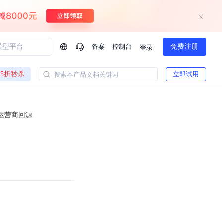
备案
控制台
免费注册
登录
问问AI助手
5折秒杀
立即试用
搜索本产品文档关键词
企业实名认证有什么福利？
如何免费试用百度智
方案
智慧政务
运营商回源
模型与应用
一站式企业级大模型服务
热门产品
AI体验中心
Dumate
业管理系统智能化升级
政务智能体的百度搜索解决方案
提供一站式、开箱即用的AI服务
百度搭子DuMate
百度智能云大模型系列课程
云服务器BCC
馈渠道
新动态
你的超级AI助手 真干活 用搭子
500+节免费观看 持续更新
工程大模型解决方案
智慧水务智能体解决方案
Duclaw
其他大模型
百度千帆·大模型服务及Agent开发平台
千帆大模型平台
诉渠道
了解
以Agent为核心的一站式企业级大模型服务平台
Deepseek-V4-Flash
文本生成模型，通过更小的模型参数与激活规模，提供更为快捷、经济的 API 服务
百度胜算·数据智能平台
企业实名认证专属权益
大模型专家服务
热门AI能力