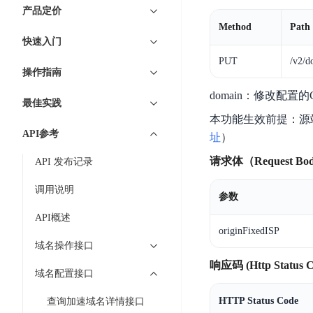
7 × 24 小时在线提供服务
复杂业务专属支持
云
BSC
AI原生应用商店
云市场
新手入门
ERNIE X1 Turbo
产品定价
DeepSeek-V4
服
件
磁
云计算
数
搭建官网在线客服与
大模型增值服务上新
免费大模型
Method
Path
云服务器BCC
具备更长的思维链，
务
结构创新和超高上下文效率、Agent 能力得到专项优化
GPU云服务器
盘
时
特惠榜单
网站建设
入门指南
据
快速入门
工信部教考中心大模型证书6折
入门到进阶，
及
计算
存储
配备GPU的云端服务器
CDS
序
ERNIE X1.1
可
语音识别
ERNIE 5.0-正式版
PUT
/v2/d
Agent
营销服务
安全服务
最佳实践
时
网络
数据库
操作指南
文
视
原生全模态大模型，基础能力全面升级
开
轻量应用服务器
空
人脸识别
件
化
大数据
容器
domain：修改配置
发
行业智能
企业应用
数
PaddleOCR-VL
最佳实践
ERNIE 4.5 Turbo VL
存
Sugar
平
文字识别
安全
CDN与边缘
据
本功能生效前提：源站为
全新多模理解模型，图片理解、创作、翻译、代码等能力显著
储
BI
分析决策
公司服务
台
对象存储BOS
API参考
库
址
）
CFS
管理运维
混合云
图像识别
Elasticsearch
稳定、安全、高效、高可
百
TSDB
智能办公
人工智能
请求体（Request Bo
API 发布记录
并
操作系统
度
数
物
ARM云
弹性公网IP
MCP及Agent开发
行
生活休闲
API商城
胜
据
调用说明
联
应用产品
文
参数
为用户访问公网提供IP
算
仓
网
MCP组件
件
精选Agent
API概述
库
智能应用
行业应用
DuClaw
安
百度云手机
存
originFixedISP
聚合优质工具与MCP服务
官方能力直达，快速
PALO
全
视频云平台
企业服务
域名操作接口
DuMate
储
日
套
百度搜索
全能AI助手
PFS
响应码 (Http Status C
地图服务
秒
域名配置接口
志
件
25年搜索沉淀，权威高质多模态信源
哒
存
服
天
HTTP Status Code
查询加速域名详情接口
储
百度百科
深度研究Agent
百
务