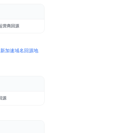
基于业务本体驱动的企业数据智能平台
百度智能云千帆AI原生应用商店
GLM-5.2
云服务器39元/年起，领万元券包
赋能企业AI原生应用创新
提供一站式、开箱即用的AI服务
近千款AI应用，解锁多元体验
文本生成模型，支持 1M 上下文，长程任务执行更稳定、工程规范遵循更可靠
百度伐谋
查看详情
查看详情
查看详情
态一站获取
全球领先的可商用自我演化超级智能体
kimi-k2.6
运营商回源
dOS生态适配
文本生成模型，同时支持文本、图片与视频输入，思考与非思考模式，对话与 Agent 任务
Hogee
企业一站式AI营销应用
Qwen3.5-397B-A17B
更新加速域名回源地
原生视觉语言模型，具备强大的代码生成与智能体能力，对于各类智能体场景具有良好的泛化性
百度一见视觉智能体平台
识别服务
云边协同、自主进化的视觉智能体平台
秒哒
模型开发
无代码应用搭建平台
百度千帆·大模型服务及Agent开发平台
RedClaw
回源
以Agent为核心的一站式企业级大模型服务平台
万能AI助手，让想法直接发生
百度胜算·数据智能平台
基于业务本体驱动的企业数据智能平台
零门槛AI开发平台EasyDL