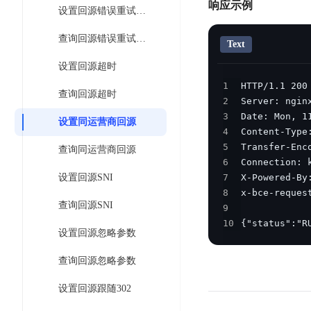
智
响应示例
语
区
设置回源错误重试条件
备
能
音
块
份
平
超
查询回源错误重试条件
技
链
Text
BCB
台
级
术
设置回源超时
表
DataBuilder
链
人
格
1
BaaS
城
查询回源超时
脸
2
存
平
市
识
3
储
台
设置同运营商回源
时
别
4
TableStorage
空
超
5
查询同运营商回源
人
大
级
6
体
数
链
设置回源SNI
7
CDN
分
据
数
8
与
析
查询回源SNI
分
9
内
字
边
10
{"status":"R
语
析
容
商
设置回源忽略参数
缘
言
DMI
分
品
服
处
发
可
查询回源忽略参数
务
理
网
信
安
设置回源跟随302
技
络
登
全
术
CDN
记