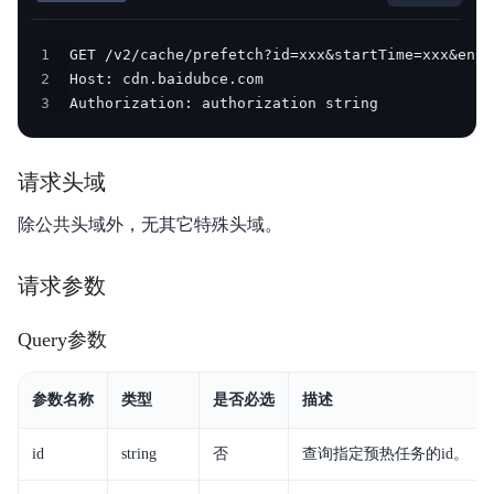
产品描述
1
2
产品定价
3
Authorization: authorization string
快速入门
请求头域
操作指南
除公共头域外，无其它特殊头域。
最佳实践
API参考
请求参数
SDK
Query参数
常见问题
参数名称
类型
是否必选
描述
视频专区
id
string
否
查询指定预热任务的id。
产品服务等级协议SLA