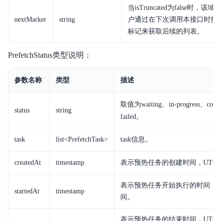
当isTruncated为false时，
nextMarker
string
户通过在下次调用本接口时指定该
标记来获取后续的列表。
PrefetchStatus类型说明：
参数名称
类型
描述
取值为waiting、
in-progress
、comp
status
string
failed。
task
list<PrefetchTask>
task信息。
createdAt
timestamp
表示预热任务的创建时间，UTC
表示预热任务开始执行的时间，U
startedAt
timestamp
间。
表示预热任务的结束时间，UTC