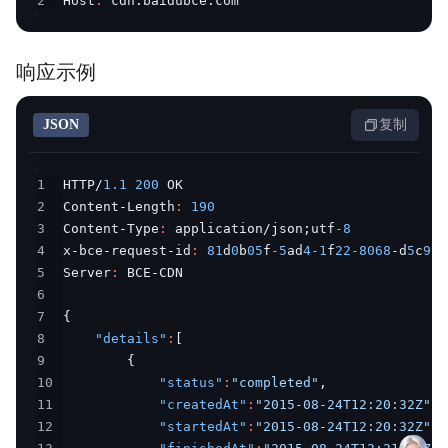
2
Host
:
 cdn.baidubce.com
响应示例
JSON
复制
1
HTTP/
1.1
200
2
Content-Length
:
190
3
Content-Type
:
 application/json;utf
-8
4
x-bce-request-id
:
81
d
0
b
05
f
-5
ad
4
-1
f
22
-8068
-d
5
c
9
de
5
Server
:
6
7
{
8
"details"
:
[
9
{
10
"status"
:
"completed"
,
11
"createdAt"
:
"2015-08-24T12:20:32Z"
,
12
"startedAt"
:
"2015-08-24T12:20:32Z"
,