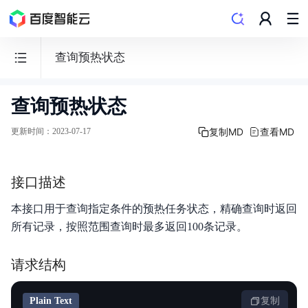
查询预热状态
查询预热状态
内
容
复制MD
查看MD
更新时间
：
2023-07-17
分
发
网
接口描述
络
本接口用于查询指定条件的预热任务状态，精确查询时返回
CDN
所有记录，按照范围查询时最多返回100条记录。
请求结构
Plain Text
复制
产品动态