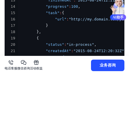
13
"finishedAt"
:
"2015-08-24T12:21:45Z"
,
14
"progress"
:
100
,
15
"task"
:
{
AI助手
16
"url"
:
"http://my.domain.com/path
17
}
18
}
,
19
{
20
"status"
:
"in-process"
,
21
"createdAt"
:
"2015-08-24T12:20:32Z"
,
22
"startedAt"
:
"2015-08-24T12:20:32Z"
,
23
"finishedAt"
:
"2015-08-24T12:21:49Z"
,
业务咨询
电话客服
微信咨询
活动权益
24
"progress"
:
87
,
25
"task"
:
{
26
"url"
:
"http://my.domain.com/path
27
}
28
}
29
]
,
30
"isTruncated"
:
true
,
31
"nextMarker"
:
"eJwFwcERwCAIBMCKmBG5yPmzFROO/k
32
}