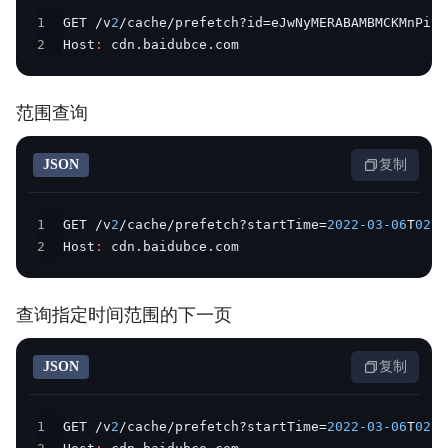
1
GET /v
2
/cache/prefetch?id=eJwNyMERABAMBMCKMnPicH
2
Host
:
 cdn.baidubce.com
范围查询
JSON
复制
1
GET /v
2
/cache/prefetch?startTime=
2022
-03
-06
T
02
:
0
2
Host
:
 cdn.baidubce.com
查询指定时间范围的下一页
JSON
复制
1
GET /v
2
/cache/prefetch?startTime=
2022
-03
-06
T
02
:
0