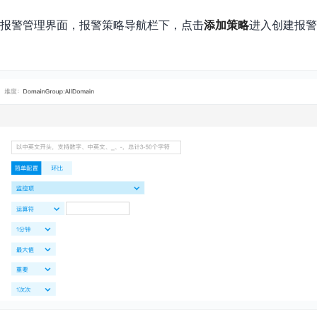
实时整合文本、图像、PDF等多模态数据，生成高质量结构化报告
严格按照人工编排工作流对话，适用于严谨的业务流程
M报警管理界面，报警策略导航栏下，点击
添加策略
进入创建报警
多智能体协作
可结合全网实时信息进行智能问答，能力丰富强大
支持自定义导入并官方预置多个子Agent,协同完成复杂 场景任务
AI云原生与一体机
百度百舸·AI计算平台
销一体化AI应用
大模型训推一体化基础设施，十万卡大规模集群
原生产品
百度百舸一体机
政务大模型原生产品体系
搭载百舸异构计算平台，提供高效的异构资源管理
千帆一体机
覆盖全场景的医疗AI生态
搭载千帆大模型工具链平台，内置文心与精选开源大模型
向量数据库
户全生命周期营销闭环
VectorDB 纯自研高性能、高性价比、生态丰富且即开即用