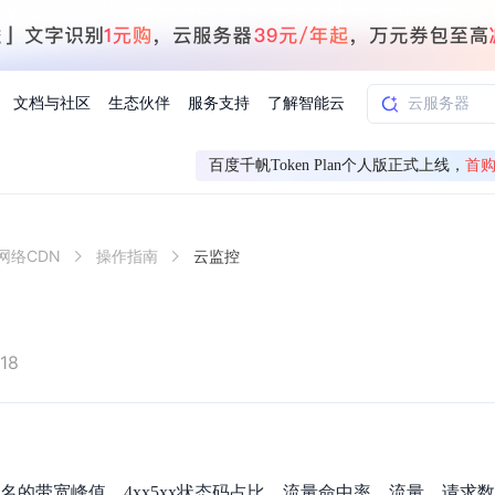
文档与社区
生态伙伴
服务支持
了解智能云
百度千帆Token Plan个人版正式上线，
首购
AI应用方案
智慧工业
网络CDN
操作指南
云监控
知一
合作伙伴赋能
学习认证
行业解读
千帆社区
AI赋能
企服推荐
千帆AI加速器
联系我们
新闻动态
元新购券
全栈AI能力赋能应用开发
百度搭子DuMate
择计费模式
署
百度千帆·大模型服务及Agent开发平台
能源行业企
中心
合作伙伴培训
实践案例
线上大模型案例课程
你的超级AI助手 真干活 用搭子
验
域名注册服务
行时
培训认证
行业白皮书
我要建议
最新资讯
端到端语音语言大模型
.9元
.COM域名注册29元起
道
学练考认一站式平台
权威、全面的行业报告解读
产品及服务官方反
百度智能云业内最
槛部署7x24小时个人超级助手
基于跨模态大模型，体验超拟人对话
快速搭建企业AI知识库问答平台
客悦智能客服
船舶与海洋
合作伙伴课程中心
千帆杯AI参赛作品
线上产品实操课程
18
益
智能商标注册
课程学习
分析师报告
我要投诉
公告通知
大模型语音合成
law
百度百舸AI算力管理
合作伙伴人才认证
线下培育
减6000元
首购275元，多买多省
全场景课程体系
权威机构云市场趋势解读
产品及服务官方投
最新公告通知及时
云计算服务
大模型升级语音合成，音色更自然
PP-StructureV3
low 编排平台
飞桨企业赋能
人才认证
限时招募中
建站特惠
多模态基础大模型，去幻觉、逻辑推理和代码能力明显增强
高效文档解析模型，复杂结构和多栏布局文档处理优势显著
大模型文档解析
信息公告
助手
返利 最高8万元
企业首购SSL证书5折
名的带宽峰值、4xx5xx状态码占比、流量命中率、流量、请求
学习中心