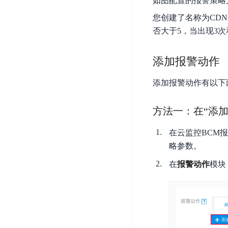
如图配置的报警策略
器
业
控
数
您创建了名称为CDN
人
视
据
号
否大于5，当出现3
平
觉
库
码
台
智
DocDB
安
ABC
能
添加报警动作
for
全
Robot
平
MongoDB
服
台
添加报警动作有以下
内
务
云
容
云
SPNS
原
方法一：在“添
审
游
生
密
核
戏
数
钥
在云监控BCM
据
机
金
管
略参数。
库
器
融
理
GaiaDB
翻
智
在
报警动作
模块
服
译
能
务
数
体
据
居
SSL
传
民
证
输
服
书
账
服