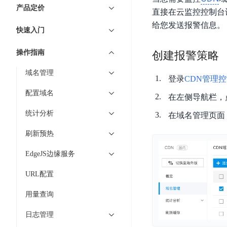
7 × 24 小时在线提供服务
复杂业务专属支持
云
BSC
AI原生应用商店
云市场
新手入门
ERNIE X1 Turbo
产品定价
DeepSeek-V4
服
件
直接在云监控控制台
磁
云计算
数
搭建官网在线客服与
大模型增值服务上新
免费大模型
云服务器BCC
具备更长的思维链，
务
结构创新和超高上下文效率、Agent 能力得到专项优化
GPU云服务器
给您发送报警信息。
盘
时
特惠榜单
网站建设
入门指南
据
快速入门
工信部教考中心大模型证书6折
入门到进阶，
及
计算
存储
配备GPU的云端服务器
CDS
序
ERNIE X1.1
可
语音识别
ERNIE 5.0-正式版
Agent
营销服务
安全服务
最佳实践
时
网络
数据库
操作指南
创建报警策略
文
视
原生全模态大模型，基础能力全面升级
开
轻量应用服务器
空
人脸识别
件
化
大数据
容器
发
行业智能
企业应用
域名管理
数
PaddleOCR-VL
ERNIE 4.5 Turbo VL
存
Sugar
登录
CDN管理
平
文字识别
安全
CDN与边缘
据
全新多模理解模型，图片理解、创作、翻译、代码等能力显著
储
BI
分析决策
公司服务
配置域名
台
对象存储BOS
在左侧导航栏，
库
CFS
管理运维
混合云
图像识别
Elasticsearch
稳定、安全、高效、高可
百
TSDB
智能办公
人工智能
统计分析
在域名管理页面
并
操作系统
度
数
物
ARM云
弹性公网IP
MCP及Agent开发
行
刷新预热
生活休闲
API商城
胜
据
联
应用产品
文
为用户访问公网提供IP
算
仓
网
EdgeJS边缘服务
MCP组件
件
精选Agent
库
智能应用
行业应用
DuClaw
安
百度云手机
存
聚合优质工具与MCP服务
官方能力直达，快速
PALO
URL配置
全
视频云平台
企业服务
DuMate
储
日
套
百度搜索
全能AI助手
PFS
地图服务
用量查询
秒
志
件
25年搜索沉淀，权威高质多模态信源
哒
存
服
日志管理
天
储
百度百科
深度研究Agent
百
务