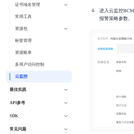
工
网
证书域名管理
超3000万全行业词条，800万用户共吸纳
度
BLS
智
关
进入云监控BC
伐
消
能
常用工具
智能生成PPT
百度AI搜索
BSG
报警策略参数。
谋
息
物
智能大纲汇总，文库资源沉淀
数
资源包
百
服
联
据
度
务
网
标签管理
流
一
for
解
转
AI原生应用
见
Kafka
决
资源账单
平
方
智
消
台
伐谋
百度智能云客悦
多用户访问控制
案
能
息
CloudFlow
全球领先的可商用自我演化超级智能体
大模型驱动的服务营
代
服
度
云监控
极
码
务
家-
秒哒
九州·政务大模型
速
助
for
AIOT
最佳实践
无代码应用搭建平台
构建“1+1+5+∞”
文
手
RocketMQ
语
件
API参考
百度智能云数字员工
百度智能云灵医
音
文
千
缓
平
内容运营等8款数字员工焕新上线！免费体验！
医疗AI大模型，构建
字
帆
存
SDK
台
识
数
RapidFS
百度一见
百战·数智营销
别
据
常见问题
云边协同、自主进化的视觉智能体平台
赋能合作伙伴打造客
云