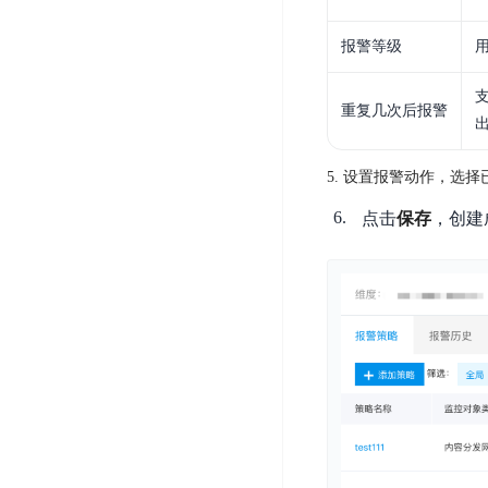
DDoS
平
图
海
防
报警等级
台
像
外
护
识
CDN
服
超
别
务
级
重复几次后报警
动
链
图
态
应
可
像
加
用
5. 设置报警动作，选择
信
搜
速
防
存
点击
保存
，创建
索
DRCDN
火
证
墙
图
边
WAF
像
缘
增
计
云
混
强
算
安
合
广
节
全
云
BML
目
点
中
全
混
BEC
心
功
合
能
边
安
云
AI
缘
全
管