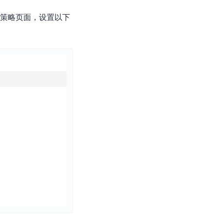
零算法基础定制高精度AI模型
策略页面，设置以下
全功能AI开发平台BML
提供一站式AI开发、训练及推理环境，
AI安全护栏
多模态大模型的安全围栏，助力企业内容合规
MapReduce计算集群服务
供全托管的Hadoop/Spark计算集群服务，安全可靠