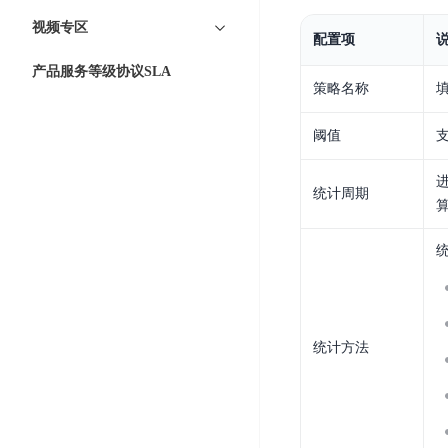
智
语
区
备
能
视频专区
音
块
配置项
份
平
超
技
链
BCB
产品服务等级协议SLA
台
级
术
策略名称
表
DataBuilder
链
人
格
BaaS
城
阈值
脸
存
平
市
识
储
台
时
别
统计周期
TableStorage
空
超
人
大
级
体
数
链
CDN
分
据
数
与
析
分
内
字
边
语
析
容
商
缘
言
DMI
统计方法
分
品
服
处
发
可
务
理
网
信
安
技
络
登
全
术
CDN
记