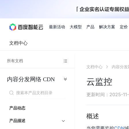
最新活动
大模型
产品
解决方案
定价
文档中心
查看全部活动
进入千帆大模型平台
百度智能云全部产品
全部解决方案
了解定价
文档与社区
了解合作伙伴体系
进入服务与支持
云智一体3.0
所有文档
AI应用与智能体
文档中心
内容分发
精选活动
价格计算器
文档
关于合作伙伴
基础服务
市场活动
成为合作伙伴
增值服务-百度智能云
最佳实践
优惠上云
价格详情
开发者资源
新手专享
上云领万
百度千帆
精选推荐
精选推荐
自由搭配产品组合，轻松预估成本
了解定价模式，合理选
内容分发网络
CDN
Hermes Agent应用部
云监控
百度千帆·大模型服务及Agent开发平台
我们的伙伴体系
代理销售伙伴
千帆AI应用开发者
人
存
智
物
以Agent为核心的一站式企业级大模型服务平台
云服务器品类特惠
新客限时体
自助工具
2026 百度AI开发者大会
大模型专家服务
智能中国 | 数字化转型进
DuClaw
行业解决方案
人工智能
工
储
能
联
云服务器2核4G低至39元/年
企业数字员工9
提供常见使用问题快速解决通道
开启「万物一体」新纪元
提供常见使用问题快速解决通
联合央视聚焦企业数字化转型
一键部署DuClaw，零门
通用解决方案
百度伐谋
查询合作伙伴
解决方案销售伙伴
SDK中心
百
对
MapReduce
物
更新时间
：
2025-11-
智
大
网
百度千帆
智能应用
度
象
联
免费试用体验馆
文心大模型
企业专享权
解决方案实践
智能助手
文心 Moment 大会
云专家服务
智能中国 | 标杆案例
流
云服务器 BCC
10分钟快速部署OpenC
能
数
服
客悦
优秀伙伴展示
技术合作伙伴
API平台
智能体
语音技术
千
存
网
注册并完成实名认证，立即体验热门产品
权益礼包至高可
产品动态
式
提供常见使用问题快速解决通道
文心大模型 5.0 正式版上线
一对一定制化支持服务
云智一体赋能千行百业
安全稳定，提供高弹性的
据
务
帆
储
核
ERNIE 4.5 Turbo
ERNIE 5.1
概述
快速搭建与AI Workf
计
图像技术
文字识别
数字员工-营销内容创作
精品案例展示
服务伙伴
示例代码中心
人工智能热销榜
模
BOS
心
云推广大使
产品描述
工单服务
企业支持计划
搜索能力登顶国内，预训练成本仅为业界6%
百度网盘企业版
算
人脸与人体
语言与知识
搭建私有知识库与AI
型
套
新购1元，AI能力引擎量包低至75折
推荐新客下单
CDN
当您需要监控
域
数字员工-组件开放平台