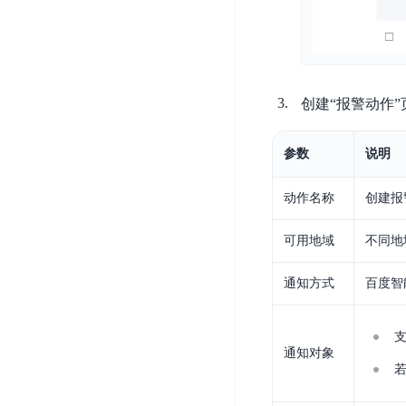
务
云
户
务
Agent
账
堡
管
DTS
号
曦
垒
理
管
数
灵
机
理
据
数
创建“报警动作
安
库
字
多
全
智
人
用
漏
参数
说明
能
户
洞
驾
访
预
计
动作名称
创建报
驶
问
警
算
舱
控
云
可用地域
不同地
操
DBSC
制
服
作
消
务
企
通知方式
百度智
系
息
器
业
统
服
BCC
组
安
务
织
专
全
通知对象
for
属
加
证
RabbitMQ
服
固
书