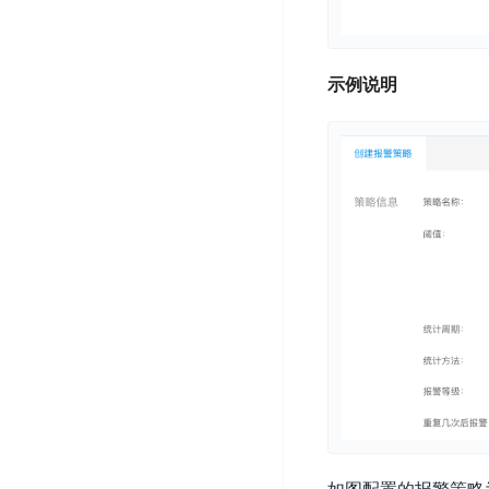
开
服
检
理
发
务
测
平
平
器
服
台
示例说明
台
ECS
务
BaiduLinuxOS
零
流
门
量
数
槛
审
云
据
AI
计
云
市
库
云
开
分
数
场
市
发
析
据
场
平
库
云
台
RDS
审
EasyDL
计
云
解
知
数
决
业
识
金
据
务
方
理
融
库
安
案
解
云
Redis
全
机
工
风
云