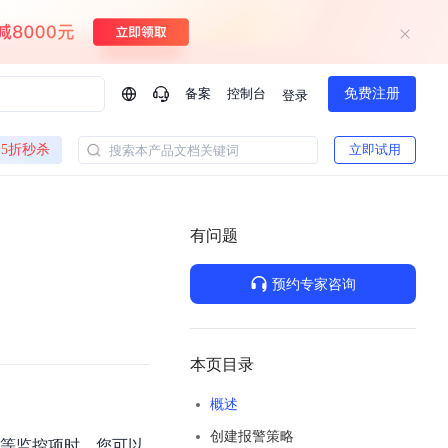
备案
控制台
免费注册
登录
问问AI助手
5折秒杀
立即试用
搜索本产品文档关键词
企业实名认证有什么福利？
如何免费试用百度智
方案
智慧政务
模型与应用
有问题
一站式企业级大模型服务
热门产品
AI体验中心
Dumate
业管理系统智能化升级
政务智能体的百度搜索解决方案
提供一站式、开箱即用的AI服务
预约专家咨询
百度搭子DuMate
百度智能云大模型系列课程
云服务器BCC
馈渠道
新动态
你的超级AI助手 真干活 用搭子
500+节免费观看 持续更新
工程大模型解决方案
智慧水务智能体解决方案
Duclaw
其他大模型
百度千帆·大模型服务及Agent开发平台
千帆大模型平台
本页目录
诉渠道
了解
以Agent为核心的一站式企业级大模型服务平台
Deepseek-V4-Flash
概述
文本生成模型，通过更小的模型参数与激活规模，提供更为快捷、经济的 API 服务
百度胜算·数据智能平台
创建报警策略
企业实名认证专属权益
大模型专家服务
热门AI能力
数等监控项时，您可以