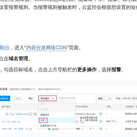
数亿用户验证的企业数字资产管理平台，集智能管理、多人协作、大文件极速传输于一体
18 种格式解析，结构化输出文档关键信息
生态伙伴方案
端到端语音语言大模型
设置报警规则。当报警规则被触发时，云监控会根据您设置的短
公告通知
线索转化入口
课程
国内短信套餐包
更强的深度思考能力
考试中心
基于Cross-Attention跨模态语音大模型，体验超拟人对话
看图识万物
船舶与海洋工程大模型解决方案
产品公告与服务动
大模型系列课程一站观看
企业首购限时0.99元起
，计算密集型应用专享
视觉+多模态大模型，万物精准识别
大模型语音合成
BaiduLinuxClou
政务智能体的百度搜索解决方案
在事实性、指令遵循、智能体等能力上均有显著提升
音色具备更高的自然度、丰富的情感表达等特点
智能文档分析
能源行业企业管理系统智能化升级解决方案
生态适配指南
提供官网搭建、web应用搭建、云上学习和测试等场景的服务
文心大模型驱动，一站式文档处理
大模型声音复刻
内容分发网络CDN
控制台
，进入“
”页面。
先进、高效的文档解析模型，专为文档元素识别设计
录制5秒音频，即可极速复刻音色
智慧水务智能体解决方案
生态兼容性全景图
文字识别
点击
域名管理
。
拓展的云存储服务
覆盖多种场景、多种语言的高精度整图文字检测和
，勾选目标域名，点击上方导航栏的
更多操作
，选择
报警
。
图像增强
地址和公网带宽，增加用户使用弹性
去雾增强放大，重建高清无损图像
Agent开发工具链
大模型声音复刻
体验AI方案
丰富的Agent开发工具、一站式创建
面向企业客户在游戏、营销、直播、办公等场景提供高效稳定的一站式解决方案
基于大模型zero-shot技术，随时随地录制数秒音频
自主规划Agent
内置多种AI助手常见能力，深入理解用户意图，智能调度多种MCP工具
自主思考并规划任务，适用于基础或日常的业务流程
工作流Agent