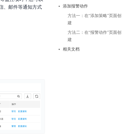
基于业务本体驱动的企业数据智能平台
百度智能云千帆AI原生应用商店
GLM-5.2
云服务器39元/年起，领万元券包
添加报警动作
信、邮件等通知方式
赋能企业AI原生应用创新
提供一站式、开箱即用的AI服务
近千款AI应用，解锁多元体验
文本生成模型，支持 1M 上下文，长程任务执行更稳定、工程规范遵循更可靠
百度伐谋
查看详情
方法一：在“添加策略”页面创
查看详情
查看详情
态一站获取
全球领先的可商用自我演化超级智能体
建
kimi-k2.6
dOS生态适配
文本生成模型，同时支持文本、图片与视频输入，思考与非思考模式，对话与 Agent 任务
方法二：在“报警动作”页面创
Hogee
建
企业一站式AI营销应用
Qwen3.5-397B-A17B
相关文档
原生视觉语言模型，具备强大的代码生成与智能体能力，对于各类智能体场景具有良好的泛化性
百度一见视觉智能体平台
识别服务
云边协同、自主进化的视觉智能体平台
秒哒
模型开发
无代码应用搭建平台
百度千帆·大模型服务及Agent开发平台
RedClaw
以Agent为核心的一站式企业级大模型服务平台
万能AI助手，让想法直接发生
百度胜算·数据智能平台
基于业务本体驱动的企业数据智能平台
零门槛AI开发平台EasyDL