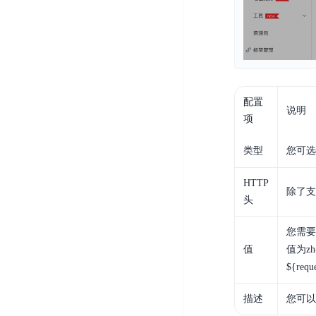
务
云
户
务
Agent
账
堡
管
DTS
号
曦
垒
理
管
数
灵
机
理
据
数
安
库
字
多
全
配置
智
人
用
说明
漏
项
能
户
洞
驾
访
预
类型
您可选
计
驶
问
警
算
舱
控
HTTP
云
操
DBSC
除了
制
头
服
作
消
务
企
系
息
您需要
器
业
统
服
值
值为z
BCC
组
安
务
${requ
织
专
全
for
属
加
证
RabbitMQ
描述
您可以
服
固
书