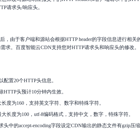
数亿用户验证的企业数字资产管理平台，集智能管理、多人协作、大文件极速传输于一体
18 种格式解析，结构化输出文档关键信息
生态伙伴方案
端到端语音语言大模型
TP请求头/响应头。
公告通知
线索转化入口
课程
国内短信套餐包
更强的深度思考能力
考试中心
基于Cross-Attention跨模态语音大模型，体验超拟人对话
看图识万物
船舶与海洋工程大模型解决方案
产品公告与服务动
大模型系列课程一站观看
企业首购限时0.99元起
，计算密集型应用专享
视觉+多模态大模型，万物精准识别
大模型语音合成
BaiduLinuxClou
政务智能体的百度搜索解决方案
在事实性、指令遵循、智能体等能力上均有显著提升
音色具备更高的自然度、丰富的情感表达等特点
智能文档分析
后，由于客户端和源站会根据HTTP header的字段信息进行相
能源行业企业管理系统智能化升级解决方案
生态适配指南
提供官网搭建、web应用搭建、云上学习和测试等场景的服务
文心大模型驱动，一站式文档处理
大模型声音复刻
der的需求。百度智能云CDN支持您对HTTP请求头和响应头的修改。
先进、高效的文档解析模型，专为文档元素识别设计
录制5秒音频，即可极速复刻音色
智慧水务智能体解决方案
生态兼容性全景图
文字识别
拓展的云存储服务
覆盖多种场景、多种语言的高精度整图文字检测和
配置20个HTTP头信息。
图像增强
地址和公网带宽，增加用户使用弹性
去雾增强放大，重建高清无损图像
HTTP头预计10分钟内生效。
Agent开发工具链
大模型声音复刻
大长度为160，支持英文字符、数字和特殊字符。
体验AI方案
丰富的Agent开发工具、一站式创建
面向企业客户在游戏、营销、直播、办公等场景提供高效稳定的一站式解决方案
基于大模型zero-shot技术，随时随地录制数秒音频
最大长度为100，utf-8编码格式，支持中文，数字，特殊字符。
自主规划Agent
内置多种AI助手常见能力，深入理解用户意图，智能调度多种MCP工具
自主思考并规划任务，适用于基础或日常的业务流程
中的accept-encoding字段设定CDN输出的静态文件有gzip压
工作流Agent