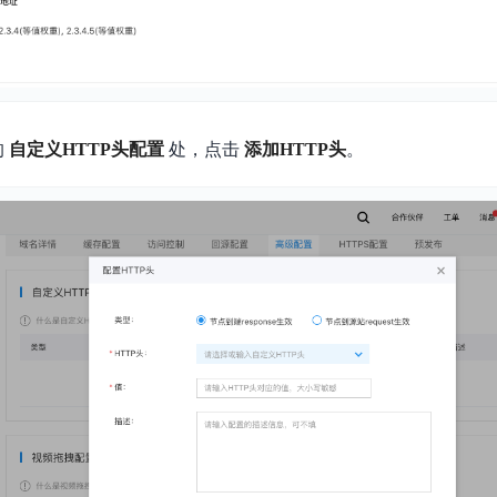
的
自定义HTTP头配置
处，点击
添加HTTP头
。