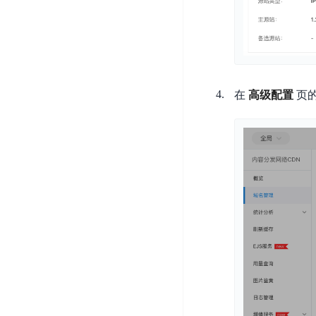
器
业
控
数
人
视
据
号
平
觉
库
码
台
智
DocDB
安
ABC
能
for
全
在
高级配置
页
Robot
平
MongoDB
服
台
内
务
云
容
云
SPNS
原
审
游
生
密
核
戏
数
钥
据
机
金
管
库
器
融
理
GaiaDB
翻
智
服
译
能
务
数
体
据
居
SSL
传
民
证
输
服
书
账
服