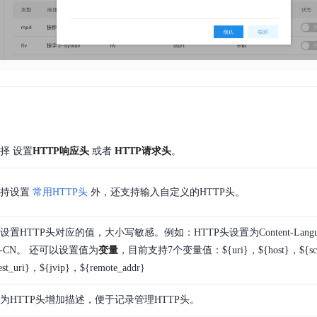
择 设置
HTTP响应头
或者
HTTP请求头
。
支持设置
常用HTTP头
外，还支持输入自定义的HTTP头。
设置HTTP头对应的值，大小写敏感。例如：HTTP头设置为Content-Lan
h-CN。 还可以设置值为
变量
，目前支持7个变量值：${uri}，${host}，${sc
est_uri}，${jvip}，${remote_addr}
为HTTP头增加描述，便于记录管理HTTP头。