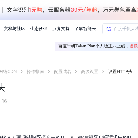
文档与社区
生态伙伴
服务支持
了解智能云
百度千帆Token Plan个人版正式上线，
首购
AI应用方案
智慧工业
网络CDN
操作指南
配置域名
高级设置
设置HTTP头
知一
合作伙伴赋能
学习认证
行业解读
千帆社区
AI赋能
企服推荐
千帆AI加速器
联系我们
新闻动态
元新购券
全栈AI能力赋能应用开发
百度搭子DuMate
择计费模式
署
百度千帆·大模型服务及Agent开发平台
能源行业企
头
中心
合作伙伴培训
实践案例
线上大模型案例课程
你的超级AI助手 真干活 用搭子
验
域名注册服务
行时
培训认证
行业白皮书
我要建议
最新资讯
端到端语音语言大模型
.9元
.COM域名注册29元起
道
学练考认一站式平台
权威、全面的行业报告解读
产品及服务官方反
百度智能云业内最
槛部署7x24小时个人超级助手
基于跨模态大模型，体验超拟人对话
快速搭建企业AI知识库问答平台
客悦智能客服
船舶与海洋
合作伙伴课程中心
千帆杯AI参赛作品
线上产品实操课程
-16
益
智能商标注册
课程学习
分析师报告
我要投诉
公告通知
大模型语音合成
law
百度百舸AI算力管理
合作伙伴人才认证
线下培育
减6000元
首购275元，多买多省
全场景课程体系
权威机构云市场趋势解读
产品及服务官方投
最新公告通知及时
云计算服务
大模型升级语音合成，音色更自然
PP-StructureV3
low 编排平台
飞桨企业赋能
人才认证
限时招募中
建站特惠
多模态基础大模型，去幻觉、逻辑推理和代码能力明显增强
高效文档解析模型，复杂结构和多栏布局文档处理优势显著
大模型文档解析
信息公告
助手
返利 最高8万元
企业首购SSL证书5折
您来改写源站响应报文中的HTTP Header和客户端请求中的HTTP 
学习中心