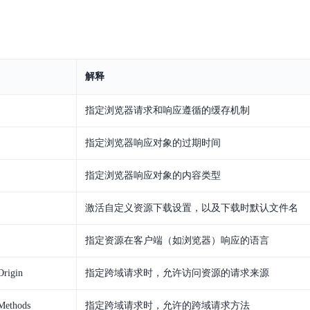
实时整合文本、图像、PDF等多模态数据，生成高质量结构化报告
严格按照人工编排工作流对话，适用于严谨的业务流程
多智能体协作
可结合全网实时信息进行智能问答，能力丰富强大
支持自定义导入并官方预置多个子Agent,协同完成复杂 场景任务
解释
指定浏览器请求和响应遵循的缓存机制
AI云原生与一体机
指定浏览器响应对象的过期时间
百度百舸·AI计算平台
销一体化AI应用
大模型训推一体化基础设施，十万卡大规模集群
指定浏览器响应对象的内容类型
原生产品
百度百舸一体机
激活自定义资源下载设置，以及下载时默认文件名
政务大模型原生产品体系
搭载百舸异构计算平台，提供高效的异构资源管理
千帆一体机
指定资源在客户端（如浏览器）响应的语言
覆盖全场景的医疗AI生态
搭载千帆大模型工具链平台，内置文心与精选开源大模型
Origin
指定跨域请求时，允许访问资源的请求来源
向量数据库
户全生命周期营销闭环
VectorDB 纯自研高性能、高性价比、生态丰富且即开即用
Methods
指定跨域请求时，允许的跨域请求方法