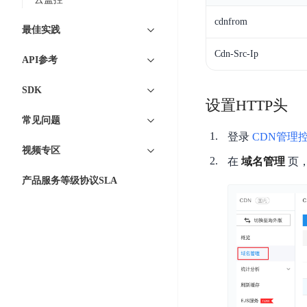
DDoS
平
图
海
防
cdnfrom
最佳实践
台
像
外
护
识
CDN
服
超
Cdn-Src-Ip
API参考
别
务
级
动
链
图
SDK
态
应
可
设置HTTP头
像
加
用
信
常见问题
搜
速
防
存
登录
CDN管理
索
DRCDN
火
视频专区
证
墙
图
在
域名管理
页，
边
WAF
像
缘
产品服务等级协议SLA
增
计
云
混
强
算
安
合
广
节
全
云
BML
目
点
中
全
混
BEC
心
功
合
能
边
安
云
AI
缘
全
管