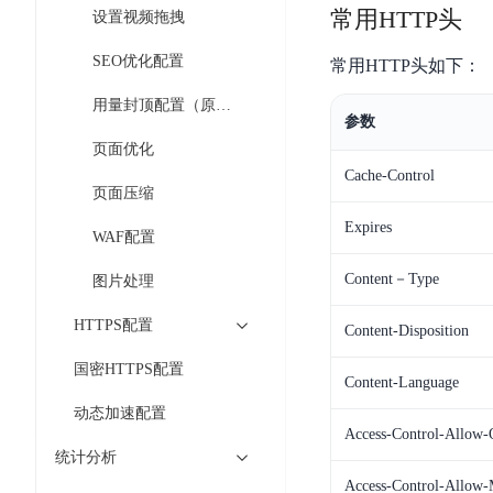
工
网
常用HTTP头
设置视频拖拽
超3000万全行业词条，800万用户共吸纳
度
BLS
智
关
伐
消
能
SEO优化配置
智能生成PPT
百度AI搜索
BSG
常用HTTP头如下：
谋
息
物
智能大纲汇总，文库资源沉淀
数
用量封顶配置（原带宽阈值设置）
百
服
联
参数
据
度
务
网
页面优化
流
一
for
解
Cache-Control
转
AI原生应用
见
Kafka
决
页面压缩
平
方
智
消
Expires
台
伐谋
百度智能云客悦
WAF配置
案
能
息
CloudFlow
全球领先的可商用自我演化超级智能体
大模型驱动的服务营
代
服
度
Content－Type
图片处理
极
码
务
家-
秒哒
九州·政务大模型
速
HTTPS配置
助
for
AIOT
Content-Disposition
无代码应用搭建平台
构建“1+1+5+∞”
文
手
RocketMQ
语
国密HTTPS配置
件
百度智能云数字员工
百度智能云灵医
音
Content-Language
文
千
缓
平
内容运营等8款数字员工焕新上线！免费体验！
医疗AI大模型，构建
动态加速配置
字
帆
存
台
Access-Control-Allow-
识
数
RapidFS
百度一见
百战·数智营销
统计分析
别
据
云边协同、自主进化的视觉智能体平台
赋能合作伙伴打造客
云
Access-Control-Allow-