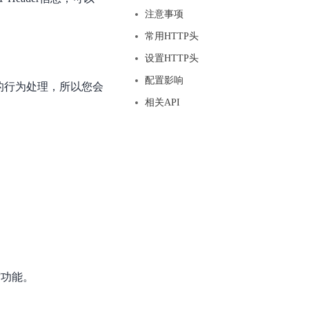
基于业务本体驱动的企业数据智能平台
百度智能云千帆AI原生应用商店
GLM-5.2
云服务器39元/年起，领万元券包
注意事项
赋能企业AI原生应用创新
提供一站式、开箱即用的AI服务
近千款AI应用，解锁多元体验
文本生成模型，支持 1M 上下文，长程任务执行更稳定、工程规范遵循更可靠
百度伐谋
查看详情
常用HTTP头
查看详情
查看详情
态一站获取
全球领先的可商用自我演化超级智能体
kimi-k2.6
设置HTTP头
dOS生态适配
文本生成模型，同时支持文本、图片与视频输入，思考与非思考模式，对话与 Agent 任务
Hogee
配置影响
关的行为处理，所以您会
企业一站式AI营销应用
Qwen3.5-397B-A17B
相关API
原生视觉语言模型，具备强大的代码生成与智能体能力，对于各类智能体场景具有良好的泛化性
百度一见视觉智能体平台
识别服务
云边协同、自主进化的视觉智能体平台
秒哒
模型开发
无代码应用搭建平台
百度千帆·大模型服务及Agent开发平台
RedClaw
以Agent为核心的一站式企业级大模型服务平台
万能AI助手，让想法直接发生
百度胜算·数据智能平台
基于业务本体驱动的企业数据智能平台
缩功能。
零门槛AI开发平台EasyDL