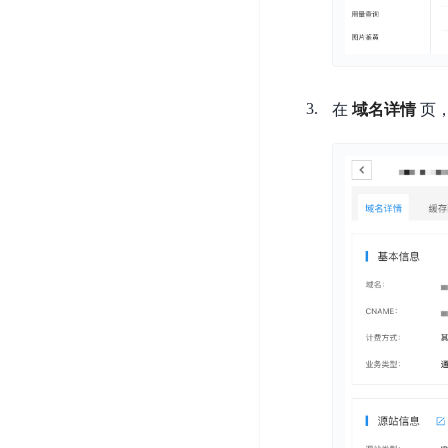
开
服
检
理
发
务
测
平
平
器
服
台
台
ECS
务
BaiduLinuxOS
在
域名详情
页
零
流
门
量
数
槛
审
云
据
AI
计
云
市
库
云
开
分
数
场
市
发
析
据
场
平
库
云
台
RDS
审
EasyDL
计
云
解
知
数
决
业
识
金
据
务
方
理
融
库
安
案
解
云
Redis
全
机
工
风
云