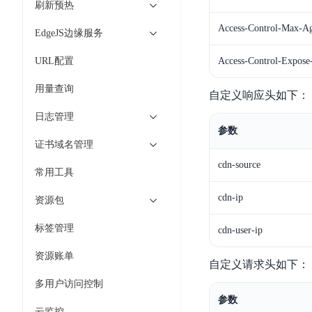
智
刷新预热
语
区
备
能
音
块
Access-Control-Max-A
份
EdgeJS边缘服务
平
超
技
链
BCB
台
级
术
URL配置
Access-Control-Expose
表
DataBuilder
链
人
格
BaaS
用量查询
城
自定义响应头如下：
脸
存
平
市
识
日志管理
储
台
时
别
参数
TableStorage
空
超
证书域名管理
人
大
级
cdn-source
体
常用工具
数
链
CDN
分
据
数
与
cdn-ip
资源包
析
分
内
字
边
语
析
容
商
标签管理
cdn-user-ip
缘
言
DMI
分
品
服
资源账单
处
发
可
自定义请求头如下：
务
理
网
信
多用户访问控制
安
技
络
登
参数
全
术
CDN
记
云监控