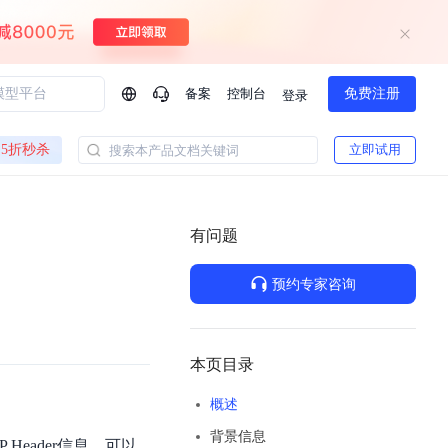
备案
控制台
免费注册
登录
问问AI助手
5折秒杀
立即试用
搜索本产品文档关键词
企业实名认证有什么福利？
如何免费试用百度智
方案
智慧政务
模型与应用
有问题
一站式企业级大模型服务
热门产品
AI体验中心
Dumate
业管理系统智能化升级
政务智能体的百度搜索解决方案
提供一站式、开箱即用的AI服务
预约专家咨询
百度搭子DuMate
百度智能云大模型系列课程
云服务器BCC
馈渠道
新动态
你的超级AI助手 真干活 用搭子
500+节免费观看 持续更新
工程大模型解决方案
智慧水务智能体解决方案
Duclaw
其他大模型
百度千帆·大模型服务及Agent开发平台
千帆大模型平台
本页目录
诉渠道
了解
以Agent为核心的一站式企业级大模型服务平台
Deepseek-V4-Flash
概述
文本生成模型，通过更小的模型参数与激活规模，提供更为快捷、经济的 API 服务
百度胜算·数据智能平台
背景信息
企业实名认证专属权益
大模型专家服务
热门AI能力
Header信息，可以