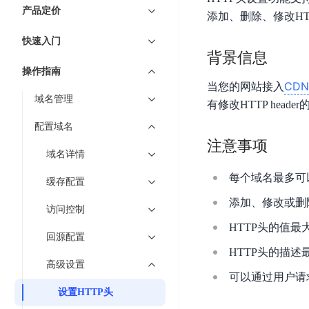
7 × 24 小时在线提供服务
复杂业务专属支持
云
BSC
AI原生应用商店
云市场
新手入门
ERNIE X1 Turbo
产品定价
DeepSeek-V4
服
件
添加、删除、修改HT
磁
云计算
数
搭建官网在线客服与
大模型增值服务上新
免费大模型
云服务器BCC
具备更长的思维链，
务
结构创新和超高上下文效率、Agent 能力得到专项优化
GPU云服务器
盘
时
特惠榜单
网站建设
入门指南
据
快速入门
工信部教考中心大模型证书6折
入门到进阶，
及
计算
存储
配备GPU的云端服务器
CDS
序
背景信息
ERNIE X1.1
可
语音识别
ERNIE 5.0-正式版
Agent
营销服务
安全服务
最佳实践
时
网络
数据库
操作指南
文
视
原生全模态大模型，基础能力全面升级
开
轻量应用服务器
空
CDN
人脸识别
当您的网站接入
件
化
大数据
容器
发
行业智能
企业应用
域名管理
数
PaddleOCR-VL
ERNIE 4.5 Turbo VL
有修改HTTP hea
存
Sugar
平
文字识别
安全
CDN与边缘
据
全新多模理解模型，图片理解、创作、翻译、代码等能力显著
储
BI
分析决策
公司服务
配置域名
台
对象存储BOS
库
CFS
管理运维
混合云
注意事项
图像识别
Elasticsearch
稳定、安全、高效、高可
百
TSDB
智能办公
人工智能
域名详情
并
操作系统
度
数
物
ARM云
弹性公网IP
每个域名最多可以
MCP及Agent开发
行
缓存配置
生活休闲
API商城
胜
据
联
应用产品
文
为用户访问公网提供IP
算
仓
添加、修改或删除
网
访问控制
MCP组件
件
精选Agent
库
智能应用
行业应用
DuClaw
安
百度云手机
HTTP头的值最
存
聚合优质工具与MCP服务
官方能力直达，快速
PALO
回源配置
全
视频云平台
企业服务
DuMate
储
HTTP头的描述
日
套
百度搜索
全能AI助手
PFS
地图服务
高级设置
秒
志
件
25年搜索沉淀，权威高质多模态信源
可以通过用户请求头
哒
存
服
设置HTTP头
天
储
百度百科
深度研究Agent
百
务