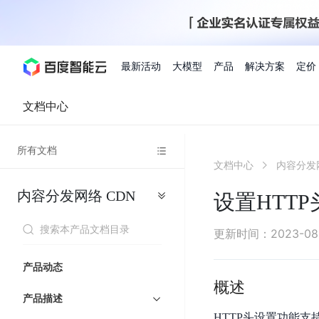
最新活动
大模型
产品
解决方案
定价
文档中心
查看全部活动
进入千帆大模型平台
百度智能云全部产品
全部解决方案
了解定价
文档与社区
了解合作伙伴体系
进入服务与支持
云智一体3.0
所有文档
AI应用与智能体
文档中心
内容分发
精选活动
价格计算器
文档
关于合作伙伴
基础服务
市场活动
成为合作伙伴
增值服务-百度智能云
最佳实践
优惠上云
价格详情
开发者资源
新手专享
上云领万
百度千帆
精选推荐
精选推荐
自由搭配产品组合，轻松预估成本
了解定价模式，合理选
内容分发网络
CDN
Hermes Agent应用部
设置HTTP
百度千帆·大模型服务及Agent开发平台
我们的伙伴体系
代理销售伙伴
千帆AI应用开发者
人
存
智
物
以Agent为核心的一站式企业级大模型服务平台
云服务器品类特惠
新客限时体
自助工具
2026 百度AI开发者大会
大模型专家服务
智能中国 | 数字化转型进
DuClaw
行业解决方案
人工智能
工
储
能
联
云服务器2核4G低至39元/年
企业数字员工9
提供常见使用问题快速解决通道
开启「万物一体」新纪元
提供常见使用问题快速解决通
联合央视聚焦企业数字化转型
一键部署DuClaw，零门
通用解决方案
百度伐谋
查询合作伙伴
解决方案销售伙伴
SDK中心
百
对
MapReduce
物
更新时间
：
2023-08
智
大
网
百度千帆
智能应用
度
象
联
免费试用体验馆
文心大模型
企业专享权
解决方案实践
智能助手
文心 Moment 大会
云专家服务
智能中国 | 标杆案例
流
云服务器 BCC
10分钟快速部署OpenC
能
数
服
客悦
优秀伙伴展示
技术合作伙伴
API平台
智能体
语音技术
千
存
网
注册并完成实名认证，立即体验热门产品
权益礼包至高可
产品动态
式
提供常见使用问题快速解决通道
文心大模型 5.0 正式版上线
一对一定制化支持服务
云智一体赋能千行百业
安全稳定，提供高弹性的
据
务
帆
储
核
ERNIE 4.5 Turbo
ERNIE 5.1
概述
快速搭建与AI Workf
计
图像技术
文字识别
数字员工-营销内容创作
精品案例展示
服务伙伴
示例代码中心
人工智能热销榜
模
BOS
心
云推广大使
产品描述
工单服务
企业支持计划
搜索能力登顶国内，预训练成本仅为业界6%
百度网盘企业版
算
人脸与人体
语言与知识
搭建私有知识库与AI
型
套
新购1元，AI能力引擎量包低至75折
推荐新客下单
HTTP头设置功能支持
数字员工-组件开放平台