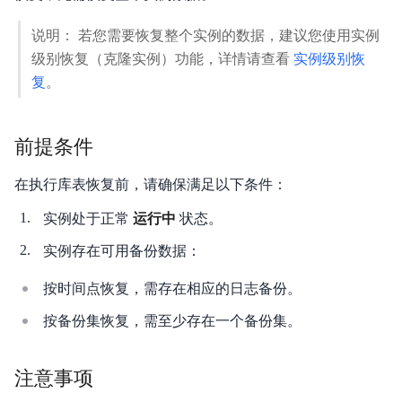
重要通知
说明： 若您需要恢复整个实例的数据，建议您使用实例
级别恢复（克隆实例）功能，详情请查看
实例级别恢
产品描述
复
。
产品版本
前提条件
产品定价
在执行库表恢复前，请确保满足以下条件：
快速入门
实例处于正常
运行中
状态。
操作指南
实例存在可用备份数据：
典型实践
按时间点恢复，需存在相应的日志备份。
API参考
按备份集恢复，需至少存在一个备份集。
SDK
注意事项
常见问题