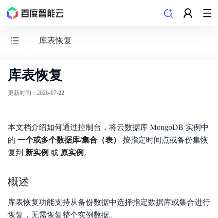
库表恢复
库表恢复
云
数
更新时间
：
2026-07-22
据
库
本文档介绍如何通过控制台，将云数据库 MongoDB 实例中
DocDB
的
一个或多个数据库/集合（表）
按指定时间点或备份集恢
for
复到
新实例
或
原实例
。
MongoDB
概述
库表恢复功能支持从备份数据中选择指定数据库或集合进行
功能发布记录
恢复，无需恢复整个实例数据。