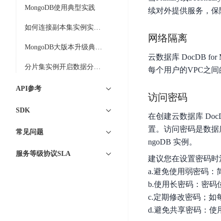
工
网
MongoDB使用典型实践
超3000万全行业词条，800万用户共吸纳
度
BLS
续对外提供服务，保
智
关
伐
消
能
如何连接副本集实例实现读写分离和高可用
智能生成PPT
百度AI搜索
BSG
谋
息
物
网络隔离
智能大纲汇总，文库资源沉淀
数
MongoDB大版本升级典型实践
百
服
联
据
云数据库 DocDB 
度
务
网
分片集实例开启数据分片模式
流
每个用户的VPC之
一
for
解
转
AI原生应用
见
Kafka
决
API参考
平
方
访问密码
智
消
台
伐谋
百度智能云客悦
案
SDK
能
息
CloudFlow
在创建云数据库 Doc
全球领先的可商用自我演化超级智能体
大模型驱动的服务营
代
服
度
置。访问密码是数据库
极
常见问题
码
务
家-
秒哒
九州·政务大模型
ngoDB 实例。
速
助
for
AIOT
无代码应用搭建平台
构建“1+1+5+∞”
服务等级协议SLA
文
建议您在设置密码时
手
RocketMQ
语
件
百度智能云数字员工
百度智能云灵医
音
a.避免使用弱密码
文
千
缓
平
内容运营等8款数字员工焕新上线！免费体验！
医疗AI大模型，构建
b.使用长密码：密码
字
帆
存
台
c.定期修改密码；如
识
数
RapidFS
百度一见
百战·数智营销
d.避免共享密码：
别
据
云边协同、自主进化的视觉智能体平台
赋能合作伙伴打造客
云