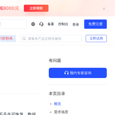
备案
控制台
免费注册
登录
问问AI助手
5折秒杀
立即试用
搜索本产品文档关键词
企业实名认证有什么福利？
如何免费试用百度智
方案
智慧政务
模型与应用
有问题
一站式企业级大模型服务
热门产品
AI体验中心
Dumate
业管理系统智能化升级
政务智能体的百度搜索解决方案
提供一站式、开箱即用的AI服务
预约专家咨询
百度搭子DuMate
百度智能云大模型系列课程
云服务器BCC
馈渠道
新动态
你的超级AI助手 真干活 用搭子
500+节免费观看 持续更新
工程大模型解决方案
智慧水务智能体解决方案
Duclaw
其他大模型
百度千帆·大模型服务及Agent开发平台
千帆大模型平台
本页目录
诉渠道
了解
以Agent为核心的一站式企业级大模型服务平台
Deepseek-V4-Flash
概览
文本生成模型，通过更小的模型参数与激活规模，提供更为快捷、经济的 API 服务
百度胜算·数据智能平台
需求场景
企业实名认证专属权益
大模型专家服务
热门AI能力
不丢失可恢复、数据