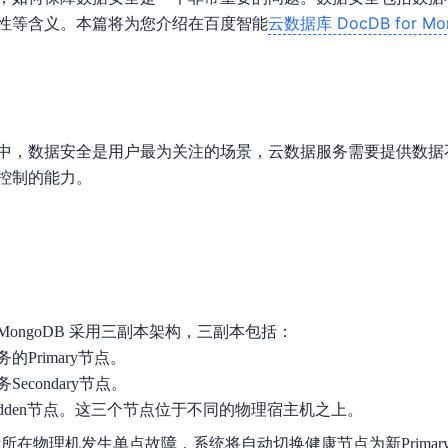
数亿用户验证的企业数字资产管理平台，集智能管理、多人协作、大文件极速传输于一体
18 种格式解析，结构化输出文档关键信息
生态伙伴方案
端到端语音语言大模型
云数据库 DocDB for Mo
性等含义。本篇将为您介绍在百度智能
公告通知
线索转化入口
课程
国内短信套餐包
更强的深度思考能力
考试中心
基于Cross-Attention跨模态语音大模型，体验超拟人对话
看图识万物
船舶与海洋工程大模型解决方案
产品公告与服务动
大模型系列课程一站观看
企业首购限时0.99元起
，计算密集型应用专享
视觉+多模态大模型，万物精准识别
大模型语音合成
BaiduLinuxClou
政务智能体的百度搜索解决方案
在事实性、指令遵循、智能体等能力上均有显著提升
音色具备更高的自然度、丰富的情感表达等特点
智能文档分析
能源行业企业管理系统智能化升级解决方案
生态适配指南
提供官网搭建、web应用搭建、云上学习和测试等场景的服务
文心大模型驱动，一站式文档处理
大模型声音复刻
中，数据安全是用户最为关注的场景，云数据服务需要提供数据
先进、高效的文档解析模型，专为文档元素识别设计
录制5秒音频，即可极速复刻音色
控制的能力。
智慧水务智能体解决方案
生态兼容性全景图
文字识别
拓展的云存储服务
覆盖多种场景、多种语言的高精度整图文字检测和
图像增强
地址和公网带宽，增加用户使用弹性
去雾增强放大，重建高清无损图像
Agent开发工具链
大模型声音复刻
or MongoDB 采用三副本架构，三副本包括：
体验AI方案
丰富的Agent开发工具、一站式创建
面向企业客户在游戏、营销、直播、办公等场景提供高效稳定的一站式解决方案
基于大模型zero-shot技术，随时随地录制数秒音频
的Primary节点。
自主规划Agent
Secondary节点。
内置多种AI助手常见能力，深入理解用户意图，智能调度多种MCP工具
自主思考并规划任务，适用于基础或日常的业务流程
Hidden节点。这三个节点位于不同的物理宿主机之上。
工作流Agent
ondary所在物理机发生单点故障，系统将自动切换健康节点为新Primary或