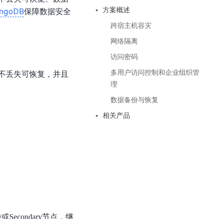
基于业务本体驱动的企业数据智能平台
百度智能云千帆AI原生应用商店
GLM-5.2
云服务器39元/年起，领万元券包
ngoDB
方案概述
保障数据安全
赋能企业AI原生应用创新
提供一站式、开箱即用的AI服务
近千款AI应用，解锁多元体验
文本生成模型，支持 1M 上下文，长程任务执行更稳定、工程规范遵循更可靠
百度伐谋
查看详情
跨宿主机容灾
查看详情
查看详情
态一站获取
全球领先的可商用自我演化超级智能体
kimi-k2.6
网络隔离
dOS生态适配
文本生成模型，同时支持文本、图片与视频输入，思考与非思考模式，对话与 Agent 任务
Hogee
访问密码
企业一站式AI营销应用
Qwen3.5-397B-A17B
多用户访问控制和企业组织管
不丢失可恢复，并且
理
原生视觉语言模型，具备强大的代码生成与智能体能力，对于各类智能体场景具有良好的泛化性
百度一见视觉智能体平台
数据备份与恢复
识别服务
云边协同、自主进化的视觉智能体平台
相关产品
秒哒
模型开发
无代码应用搭建平台
百度千帆·大模型服务及Agent开发平台
RedClaw
以Agent为核心的一站式企业级大模型服务平台
万能AI助手，让想法直接发生
百度胜算·数据智能平台
基于业务本体驱动的企业数据智能平台
零门槛AI开发平台EasyDL
Secondary节点，继