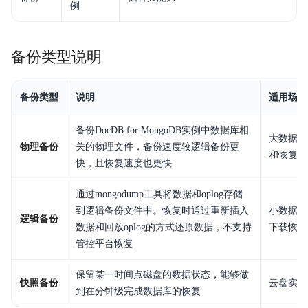
例
服务等级协议SLA
备份类型说明
备份类型
说明
适用场景
备份DocDB for MongoDB实例中数据库相
大数据量
物理备份
关的物理文件，备份速度较逻辑备份更
和恢复效
快，且恢复速度也更快
通过mongodump工具将数据和oplog存储
到逻辑备份文件中。恢复时通过重新插入
小数据量
逻辑备份
数据和回放oplog的方式还原数据，不支持
下载恢复
管控平台恢复
保留某一时间点磁盘的数据状态，能够做
快照备份
云盘实例
到在分钟级完成数据库的恢复