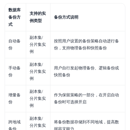
数据库
重要通知
支持的实
备份方
备份方式说明
例类型
产品描述
式
产品版本
副本集/
自动备
按照用户设置的备份策略自动进行备
分片集实
份
份，支持物理备份和快照备份
产品定价
例
快速入门
副本集/
手动备
用户自行发起物理备份、逻辑备份或
分片集实
操作指南
份
快照备份
例
典型实践
副本集/
增量备
作为保留策略的一部分，在开启自动
分片集实
API参考
份
备份时可选择开启
例
SDK
副本集/
跨地域
将备份数据存储到不同地域，提高数
常见问题
分片集实
备份
据容灾能力