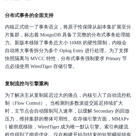
重要通知
分布式事务的全面支持
产品描述
内核正式统一了事务语义，将原子性保障从副本集扩展至分
片集群，标志着 MongoDB 具备了完整的分布式事务处理能
产品版本
力。新版本移除了事务总大小 16MB 的硬性限制，内核会
自动将大事务拆分为多个 Oplog Entry 进行处理。为了支撑
产品定价
快照隔离与 MVCC 特性，分布式事务强制要求 Primary 节
快速入门
点必须使用 WiredTiger 存储引擎。
操作指南
复制流控与引擎重构
典型实践
为了解决主从复制延迟过大的痛点，内核引入了自动流控机
制（Flow Control）。当检测到多数派提交延迟持续扩大
API参考
时，主节点会自动限制写入速率，以缓解 Secondary 的回放
SDK
压力，维持集群的整体可用性。在存储引擎方面，MMAPv
1 被彻底移除，WiredTiger 成为唯一默认引擎。索引构建流
常见问题
程也得到了彻底优化，仅在构建开始与结束的短暂瞬间持有