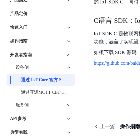
7 × 24 小时在线提供服务
复杂业务专属支持
云
BSC
的 IoT SDK C。同时
AI原生应用商店
云市场
新手入门
ERNIE X1 Turbo
DeepSeek-V4
服
件
磁
云计算
数
搭建官网在线客服与
大模型增值服务上新
免费大模型
云服务器BCC
具备更长的思维链，
务
结构创新和超高上下文效率、Agent 能力得到专项优化
产品定价
GPU云服务器
盘
时
特惠榜单
网站建设
入门指南
据
C语言 SDK：Io
工信部教考中心大模型证书6折
入门到进阶，
及
计算
存储
配备GPU的云端服务器
CDS
序
ERNIE X1.1
可
语音识别
ERNIE 5.0-正式版
快速入门
Agent
营销服务
安全服务
最佳实践
时
网络
数据库
文
视
IoT SDK C 是物
原生全模态大模型，基础能力全面升级
开
轻量应用服务器
空
人脸识别
件
化
操作指南
功能，涵盖了实现设
大数据
容器
发
行业智能
企业应用
数
PaddleOCR-VL
ERNIE 4.5 Turbo VL
存
Sugar
平
文字识别
如须下载 SDK 源码，
安全
CDN与边缘
据
全新多模理解模型，图片理解、创作、翻译、代码等能力显著
开发者指南
储
BI
分析决策
公司服务
台
对象存储BOS
库
https://github.com/baid
CFS
管理运维
混合云
图像识别
Elasticsearch
稳定、安全、高效、高可
设备侧
百
TSDB
智能办公
人工智能
并
操作系统
度
数
物
ARM云
通过 IoT Core 官方 SDK 接入
弹性公网IP
MCP及Agent开发
行
生活休闲
API商城
胜
据
联
应用产品
文
为用户访问公网提供IP
算
仓
通过开源MQTT Client SDK接入
网
MCP组件
件
精选Agent
库
智能应用
行业应用
DuClaw
安
百度云手机
存
聚合优质工具与MCP服务
官方能力直达，快速
服务侧
PALO
全
视频云平台
企业服务
DuMate
储
日
套
百度搜索
全能AI助手
PFS
API参考
地图服务
秒
志
件
25年搜索沉淀，权威高质多模态信源
上一篇
操作指南
哒
存
服
典型实践
天
储
百度百科
深度研究Agent
百
务