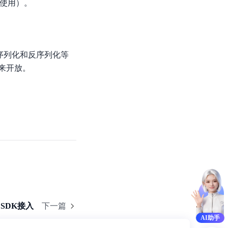
基于业务本体驱动的企业数据智能平台
 亦可使用）。
百度智能云千帆AI原生应用商店
GLM-5.2
云服务器39元/年起，领万元券包
赋能企业AI原生应用创新
提供一站式、开箱即用的AI服务
近千款AI应用，解锁多元体验
文本生成模型，支持 1M 上下文，长程任务执行更稳定、工程规范遵循更可靠
百度伐谋
查看详情
查看详情
查看详情
态一站获取
全球领先的可商用自我演化超级智能体
kimi-k2.6
dOS生态适配
鉴权、序列化和反序列化等
文本生成模型，同时支持文本、图片与视频输入，思考与非思考模式，对话与 Agent 任务
Hogee
来开放。
企业一站式AI营销应用
Qwen3.5-397B-A17B
原生视觉语言模型，具备强大的代码生成与智能体能力，对于各类智能体场景具有良好的泛化性
百度一见视觉智能体平台
识别服务
云边协同、自主进化的视觉智能体平台
秒哒
模型开发
无代码应用搭建平台
百度千帆·大模型服务及Agent开发平台
RedClaw
以Agent为核心的一站式企业级大模型服务平台
万能AI助手，让想法直接发生
百度胜算·数据智能平台
基于业务本体驱动的企业数据智能平台
t SDK接入
下一篇
AI助手
零门槛AI开发平台EasyDL