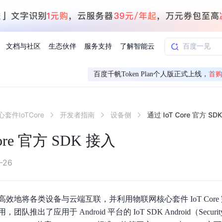
文档与社区
生态伙伴
服务支持
了解智能云
百度千帆Token Plan个人版正式上线，
首购
AI应用方案
智慧工业
套件IoTCore
开发者指南
设备侧
通过 IoT Core 官方 SD
知一
合作伙伴赋能
学习认证
行业解读
千帆社区
AI赋能
企服推荐
千帆AI加速器
联系我们
新闻动态
元新购券
全栈AI能力赋能应用开发
百度搭子DuMate
择计费模式
署
百度千帆·大模型服务及Agent开发平台
能源行业企
ore 官方 SDK 接入
中心
合作伙伴培训
实践案例
线上大模型案例课程
你的超级AI助手 真干活 用搭子
验
域名注册服务
行时
培训认证
行业白皮书
我要建议
最新资讯
端到端语音语言大模型
.9元
.COM域名注册29元起
道
学练考认一站式平台
权威、全面的行业报告解读
产品及服务官方反
百度智能云业内最
槛部署7x24小时个人超级助手
基于跨模态大模型，体验超拟人对话
快速搭建企业AI知识库问答平台
客悦智能客服
船舶与海洋
合作伙伴课程中心
千帆杯AI参赛作品
线上产品实操课程
-26
益
智能商标注册
课程学习
分析师报告
我要投诉
公告通知
大模型语音合成
law
百度百舸AI算力管理
合作伙伴人才认证
线下培育
减6000元
首购275元，多买多省
全场景课程体系
权威机构云市场趋势解读
产品及服务官方投
最新公告通知及时
云计算服务
大模型升级语音合成，音色更自然
PP-StructureV3
low 编排平台
效地将各类设备与云端互联，并利用物联网核心套件 IoT Cor
飞桨企业赋能
人才认证
限时招募中
建站特惠
多模态基础大模型，去幻觉、逻辑推理和代码能力明显增强
高效文档解析模型，复杂结构和多栏布局文档处理优势显著
大模型文档解析
推出了应用于 Android 平台的 IoT SDK Android（Secu
信息公告
助手
返利 最高8万元
企业首购SSL证书5折
学习中心