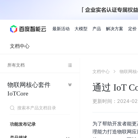
最新活动
大模型
产品
解决方案
定价
文档中心
查看全部活动
进入千帆大模型平台
百度智能云全部产品
全部解决方案
了解定价
文档与社区
了解合作伙伴体系
进入服务与支持
云智一体3.0
所有文档
AI应用与智能体
文档中心
物联网核心
精选活动
价格计算器
文档
关于合作伙伴
基础服务
市场活动
成为合作伙伴
增值服务-百度智能云
最佳实践
优惠上云
价格详情
开发者资源
新手专享
上云领万
百度千帆
精选推荐
精选推荐
自由搭配产品组合，轻松预估成本
了解定价模式，合理选
物联网核心套件
Hermes Agent应用部
通过 IoT C
百度千帆·大模型服务及Agent开发平台
我们的伙伴体系
代理销售伙伴
千帆AI应用开发者
人
存
智
物
以Agent为核心的一站式企业级大模型服务平台
云服务器品类特惠
新客限时体
自助工具
2026 百度AI开发者大会
大模型专家服务
智能中国 | 数字化转型进
DuClaw
行业解决方案
人工智能
IoTCore
工
储
能
联
云服务器2核4G低至39元/年
企业数字员工9
提供常见使用问题快速解决通道
开启「万物一体」新纪元
提供常见使用问题快速解决通
联合央视聚焦企业数字化转型
一键部署DuClaw，零门
通用解决方案
百度伐谋
查询合作伙伴
解决方案销售伙伴
SDK中心
百
对
MapReduce
物
更新时间
：
2024-02
智
大
网
百度千帆
智能应用
度
象
联
免费试用体验馆
文心大模型
企业专享权
解决方案实践
智能助手
文心 Moment 大会
云专家服务
智能中国 | 标杆案例
流
云服务器 BCC
10分钟快速部署OpenC
能
数
服
客悦
优秀伙伴展示
技术合作伙伴
API平台
智能体
语音技术
千
存
网
注册并完成实名认证，立即体验热门产品
权益礼包至高可
式
提供常见使用问题快速解决通道
文心大模型 5.0 正式版上线
一对一定制化支持服务
云智一体赋能千行百业
安全稳定，提供高弹性的
据
务
帆
储
核
ERNIE 4.5 Turbo
ERNIE 5.1
快速搭建与AI Workf
为了帮助开发者能更高
计
图像技术
文字识别
功能发布记录
数字员工-营销内容创作
精品案例展示
服务伙伴
示例代码中心
人工智能热销榜
模
BOS
心
云推广大使
工单服务
企业支持计划
搜索能力登顶国内，预训练成本仅为业界6%
百度网盘企业版
算
理能力打造物联网应用，团队
人脸与人体
语言与知识
搭建私有知识库与AI
型
套
新购1元，AI能力引擎量包低至75折
推荐新客下单
数字员工-组件开放平台
产品描述