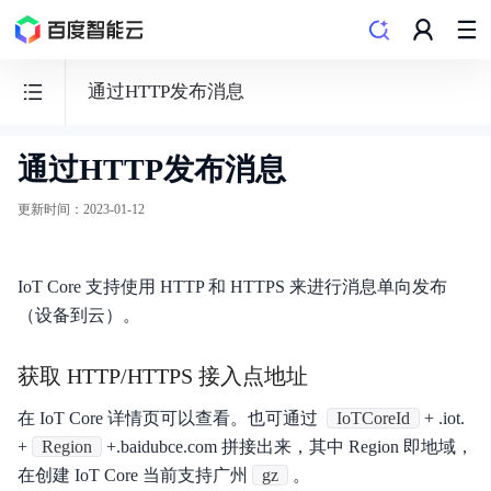
通过HTTP发布消息
通过HTTP发布消息
物
联
更新时间
：
2023-01-12
网
核
IoT Core 支持使用 HTTP 和 HTTPS 来进行消息单向发布
心
（设备到云）。
套
件
获取 HTTP/HTTPS 接入点地址
IoTCore
在 IoT Core 详情页可以查看。也可通过
IoTCoreId
+ .iot.
+
Region
+.baidubce.com 拼接出来，其中 Region 即地域，
在创建 IoT Core 当前支持广州
gz
。