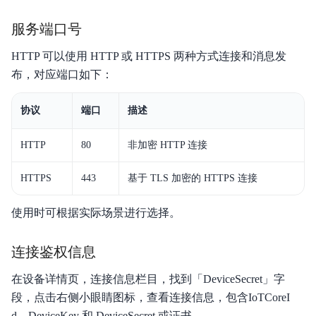
功能发布记录
服务端口号
产品描述
HTTP 可以使用 HTTP 或 HTTPS 两种方式连接和消息发
布，对应端口如下：
产品定价
快速入门
协议
端口
描述
操作指南
HTTP
80
非加密 HTTP 连接
开发者指南
HTTPS
443
基于 TLS 加密的 HTTPS 连接
API参考
使用时可根据实际场景进行选择。
典型实践
连接鉴权信息
常见问题
在设备详情页，连接信息栏目，找到「DeviceSecret」字
服务等级协议SLA
段，点击右侧小眼睛图标，查看连接信息，包含IoTCoreI
d、DeviceKey 和 DeviceSecret 或证书。