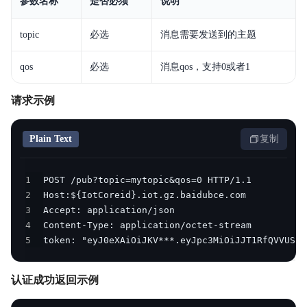
参数名称
是否必须
说明
topic
必选
消息需要发送到的主题
qos
必选
消息qos，支持0或者1
请求示例
Plain Text
复制
1
2
3
4
5
token: "eyJ0eXAiOiJKV***.eyJpc3MiOiJJT1RfQVVUSC0
认证成功返回示例