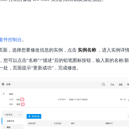
数亿用户验证的企业数字资产管理平台，集智能管理、多人协作、大文件极速传输于一体
18 种格式解析，结构化输出文档关键信息
生态伙伴方案
端到端语音语言大模型
公告通知
线索转化入口
课程
国内短信套餐包
更强的深度思考能力
考试中心
基于Cross-Attention跨模态语音大模型，体验超拟人对话
看图识万物
船舶与海洋工程大模型解决方案
产品公告与服务动
大模型系列课程一站观看
企业首购限时0.99元起
，计算密集型应用专享
视觉+多模态大模型，万物精准识别
大模型语音合成
BaiduLinuxClou
政务智能体的百度搜索解决方案
在事实性、指令遵循、智能体等能力上均有显著提升
音色具备更高的自然度、丰富的情感表达等特点
智能文档分析
套件控制台
。
能源行业企业管理系统智能化升级解决方案
生态适配指南
提供官网搭建、web应用搭建、云上学习和测试等场景的服务
文心大模型驱动，一站式文档处理
大模型声音复刻
”页面，选择您要修改信息的实例，点击
先进、高效的文档解析模型，专为文档元素识别设计
录制5秒音频，即可极速复刻音色
实例名称
，进入实例详
智慧水务智能体解决方案
生态兼容性全景图
文字识别
，您可以点击“名称”/“描述”后的铅笔图标按钮，输入新的名称/
拓展的云存储服务
覆盖多种场景、多种语言的高精度整图文字检测和
一处，页面提示“更新成功”，完成修改。
图像增强
地址和公网带宽，增加用户使用弹性
去雾增强放大，重建高清无损图像
Agent开发工具链
大模型声音复刻
体验AI方案
丰富的Agent开发工具、一站式创建
面向企业客户在游戏、营销、直播、办公等场景提供高效稳定的一站式解决方案
基于大模型zero-shot技术，随时随地录制数秒音频
自主规划Agent
内置多种AI助手常见能力，深入理解用户意图，智能调度多种MCP工具
自主思考并规划任务，适用于基础或日常的业务流程
工作流Agent