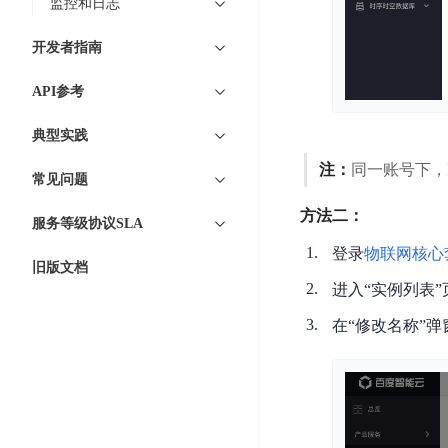
工
监控和日志
网
超3000万全行业词条，800万用户共吸纳
度
BLS
智
关
伐
开发者指南
消
能
智能生成PPT
百度AI搜索
BSG
谋
息
物
智能大纲汇总，文库资源沉淀
数
API参考
百
服
联
据
度
务
网
典型实践
流
一
for
解
转
AI原生应用
注：
同一账号下，I
见
Kafka
决
常见问题
平
方
智
消
台
伐谋
百度智能云客悦
方法二：
案
服务等级协议SLA
能
息
CloudFlow
全球领先的可商用自我演化超级智能体
大模型驱动的服务营
代
服
度
登录
物联网核心
极
旧版文档
码
务
家-
秒哒
九州·政务大模型
进入“实例列表
速
助
for
AIOT
无代码应用搭建平台
构建“1+1+5+∞”
文
手
RocketMQ
语
在“修改名称”
件
百度智能云数字员工
百度智能云灵医
音
文
千
缓
平
内容运营等8款数字员工焕新上线！免费体验！
医疗AI大模型，构建
字
帆
存
台
识
数
RapidFS
百度一见
百战·数智营销
别
据
云边协同、自主进化的视觉智能体平台
赋能合作伙伴打造客
云