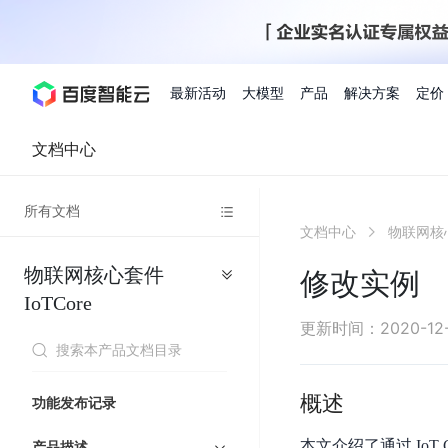
最新活动
大模型
产品
解决方案
定价
文档中心
查看全部活动
进入千帆大模型平台
百度智能云全部产品
全部解决方案
了解定价
文档与社区
了解合作伙伴体系
进入服务与支持
云智一体3.0
所有文档
AI应用与智能体
文档中心
物联网核心
精选活动
价格计算器
文档
关于合作伙伴
基础服务
市场活动
成为合作伙伴
增值服务-百度智能云
最佳实践
优惠上云
价格详情
开发者资源
新手专享
上云领万
百度千帆
精选推荐
精选推荐
自由搭配产品组合，轻松预估成本
了解定价模式，合理选
物联网核心套件
Hermes Agent应用部
修改实例
百度千帆·大模型服务及Agent开发平台
我们的伙伴体系
代理销售伙伴
千帆AI应用开发者
人
存
智
物
以Agent为核心的一站式企业级大模型服务平台
云服务器品类特惠
新客限时体
自助工具
2026 百度AI开发者大会
大模型专家服务
智能中国 | 数字化转型进
DuClaw
行业解决方案
人工智能
IoTCore
工
储
能
联
云服务器2核4G低至39元/年
企业数字员工9
提供常见使用问题快速解决通道
开启「万物一体」新纪元
提供常见使用问题快速解决通
联合央视聚焦企业数字化转型
一键部署DuClaw，零门
通用解决方案
百度伐谋
查询合作伙伴
解决方案销售伙伴
SDK中心
百
对
MapReduce
物
更新时间
：
2020-12
智
大
网
百度千帆
智能应用
度
象
联
免费试用体验馆
文心大模型
企业专享权
解决方案实践
智能助手
文心 Moment 大会
云专家服务
智能中国 | 标杆案例
流
云服务器 BCC
10分钟快速部署OpenC
能
数
服
客悦
优秀伙伴展示
技术合作伙伴
API平台
智能体
语音技术
千
存
网
注册并完成实名认证，立即体验热门产品
权益礼包至高可
式
提供常见使用问题快速解决通道
文心大模型 5.0 正式版上线
一对一定制化支持服务
云智一体赋能千行百业
安全稳定，提供高弹性的
据
务
帆
储
核
ERNIE 4.5 Turbo
ERNIE 5.1
概述
快速搭建与AI Workf
计
图像技术
文字识别
功能发布记录
数字员工-营销内容创作
精品案例展示
服务伙伴
示例代码中心
人工智能热销榜
模
BOS
心
云推广大使
工单服务
企业支持计划
搜索能力登顶国内，预训练成本仅为业界6%
百度网盘企业版
算
人脸与人体
语言与知识
搭建私有知识库与AI
型
套
新购1元，AI能力引擎量包低至75折
推荐新客下单
本文介绍了通过 IoT 
数字员工-组件开放平台
产品描述