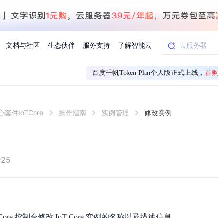
文档与社区
生态伙伴
服务支持
了解智能云
百度千帆Token Plan个人版正式上线，
首购
AI应用方案
智慧工业
套件IoTCore
操作指南
实例管理
修改实例
知一
合作伙伴赋能
学习认证
行业解读
千帆社区
AI赋能
企服推荐
千帆AI加速器
联系我们
新闻动态
元新购券
全栈AI能力赋能应用开发
百度搭子DuMate
择计费模式
署
百度千帆·大模型服务及Agent开发平台
能源行业企
中心
合作伙伴培训
实践案例
线上大模型案例课程
你的超级AI助手 真干活 用搭子
验
域名注册服务
行时
培训认证
行业白皮书
我要建议
最新资讯
端到端语音语言大模型
.9元
.COM域名注册29元起
道
学练考认一站式平台
权威、全面的行业报告解读
产品及服务官方反
百度智能云业内最
槛部署7x24小时个人超级助手
基于跨模态大模型，体验超拟人对话
快速搭建企业AI知识库问答平台
客悦智能客服
船舶与海洋
合作伙伴课程中心
千帆杯AI参赛作品
线上产品实操课程
-25
益
智能商标注册
课程学习
分析师报告
我要投诉
公告通知
大模型语音合成
law
百度百舸AI算力管理
合作伙伴人才认证
线下培育
减6000元
首购275元，多买多省
全场景课程体系
权威机构云市场趋势解读
产品及服务官方投
最新公告通知及时
云计算服务
大模型升级语音合成，音色更自然
PP-StructureV3
low 编排平台
飞桨企业赋能
人才认证
限时招募中
建站特惠
多模态基础大模型，去幻觉、逻辑推理和代码能力明显增强
高效文档解析模型，复杂结构和多栏布局文档处理优势显著
大模型文档解析
信息公告
助手
返利 最高8万元
企业首购SSL证书5折
Core 控制台修改 IoT Core 实例的名称以及描述信息。
学习中心