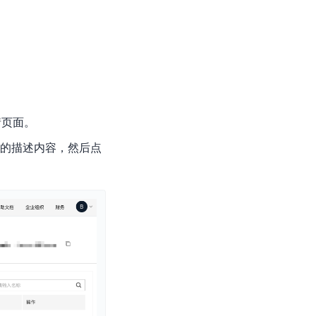
基于业务本体驱动的企业数据智能平台
百度智能云千帆AI原生应用商店
GLM-5.2
云服务器39元/年起，领万元券包
赋能企业AI原生应用创新
提供一站式、开箱即用的AI服务
近千款AI应用，解锁多元体验
文本生成模型，支持 1M 上下文，长程任务执行更稳定、工程规范遵循更可靠
百度伐谋
查看详情
查看详情
查看详情
态一站获取
全球领先的可商用自我演化超级智能体
kimi-k2.6
dOS生态适配
文本生成模型，同时支持文本、图片与视频输入，思考与非思考模式，对话与 Agent 任务
Hogee
企业一站式AI营销应用
Qwen3.5-397B-A17B
情页面。
原生视觉语言模型，具备强大的代码生成与智能体能力，对于各类智能体场景具有良好的泛化性
百度一见视觉智能体平台
新的描述内容，然后点
识别服务
云边协同、自主进化的视觉智能体平台
秒哒
模型开发
无代码应用搭建平台
百度千帆·大模型服务及Agent开发平台
RedClaw
以Agent为核心的一站式企业级大模型服务平台
万能AI助手，让想法直接发生
百度胜算·数据智能平台
基于业务本体驱动的企业数据智能平台
零门槛AI开发平台EasyDL