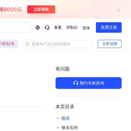
备案
控制台
免费注册
登录
问问AI助手
5折秒杀
立即试用
搜索本产品文档关键词
企业实名认证有什么福利？
如何免费试用百度智
方案
智慧政务
模型与应用
有问题
一站式企业级大模型服务
热门产品
AI体验中心
Dumate
业管理系统智能化升级
政务智能体的百度搜索解决方案
提供一站式、开箱即用的AI服务
预约专家咨询
百度搭子DuMate
百度智能云大模型系列课程
云服务器BCC
馈渠道
新动态
你的超级AI助手 真干活 用搭子
500+节免费观看 持续更新
工程大模型解决方案
智慧水务智能体解决方案
Duclaw
其他大模型
百度千帆·大模型服务及Agent开发平台
千帆大模型平台
本页目录
诉渠道
了解
以Agent为核心的一站式企业级大模型服务平台
Deepseek-V4-Flash
概述
文本生成模型，通过更小的模型参数与激活规模，提供更为快捷、经济的 API 服务
百度胜算·数据智能平台
修改实例
企业实名认证专属权益
大模型专家服务
热门AI能力