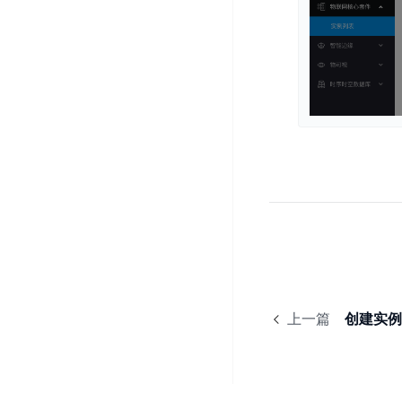
智
语
区
备
能
音
块
份
平
超
技
链
BCB
台
级
术
表
DataBuilder
链
人
格
BaaS
城
脸
存
平
市
识
储
台
时
别
TableStorage
空
超
人
大
级
体
数
链
CDN
分
据
数
与
析
分
内
字
边
语
析
容
商
缘
言
DMI
分
品
上一篇
创建实例
服
处
发
可
务
理
网
信
安
技
络
登
全
术
CDN
记