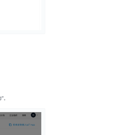
零算法基础定制高精度AI模型
全功能AI开发平台BML
提供一站式AI开发、训练及推理环境，
AI安全护栏
多模态大模型的安全围栏，助力企业内容合规
MapReduce计算集群服务
。
供全托管的Hadoop/Spark计算集群服务，安全可靠
”。