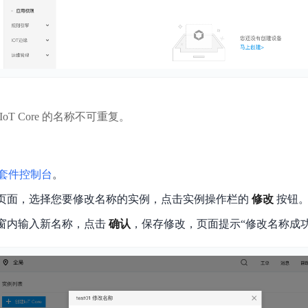
实时整合文本、图像、PDF等多模态数据，生成高质量结构化报告
严格按照人工编排工作流对话，适用于严谨的业务流程
多智能体协作
可结合全网实时信息进行智能问答，能力丰富强大
支持自定义导入并官方预置多个子Agent,协同完成复杂 场景任务
AI云原生与一体机
oT Core 的名称不可重复。
百度百舸·AI计算平台
销一体化AI应用
大模型训推一体化基础设施，十万卡大规模集群
套件控制台
。
原生产品
百度百舸一体机
”页面，选择您要修改名称的实例，点击实例操作栏的
修改
按钮
政务大模型原生产品体系
搭载百舸异构计算平台，提供高效的异构资源管理
弹窗内输入新名称，点击
确认
，保存修改，页面提示“修改名称成功
千帆一体机
覆盖全场景的医疗AI生态
搭载千帆大模型工具链平台，内置文心与精选开源大模型
向量数据库
户全生命周期营销闭环
VectorDB 纯自研高性能、高性价比、生态丰富且即开即用