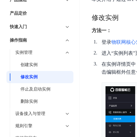
7 × 24 小时在线提供服务
复杂业务专属支持
云
BSC
AI原生应用商店
云市场
新手入门
ERNIE X1 Turbo
DeepSeek-V4
服
件
磁
云计算
数
搭建官网在线客服与
大模型增值服务上新
免费大模型
云服务器BCC
具备更长的思维链，
务
结构创新和超高上下文效率、Agent 能力得到专项优化
产品定价
GPU云服务器
盘
时
修改实例
特惠榜单
网站建设
入门指南
据
工信部教考中心大模型证书6折
入门到进阶，
及
计算
存储
配备GPU的云端服务器
CDS
序
ERNIE X1.1
可
语音识别
ERNIE 5.0-正式版
快速入门
Agent
营销服务
安全服务
最佳实践
时
方法一：
网络
数据库
文
视
原生全模态大模型，基础能力全面升级
开
轻量应用服务器
空
人脸识别
件
化
操作指南
大数据
容器
登录
物联网核心
发
行业智能
企业应用
数
PaddleOCR-VL
ERNIE 4.5 Turbo VL
存
Sugar
平
文字识别
安全
CDN与边缘
据
实例管理
进入“实例列表
全新多模理解模型，图片理解、创作、翻译、代码等能力显著
储
BI
分析决策
公司服务
台
对象存储BOS
库
CFS
管理运维
混合云
图像识别
在实例详情页中
Elasticsearch
创建实例
稳定、安全、高效、高可
百
TSDB
智能办公
人工智能
并
击编辑框外任意
操作系统
度
数
物
ARM云
修改实例
弹性公网IP
MCP及Agent开发
行
生活休闲
API商城
胜
据
联
应用产品
文
为用户访问公网提供IP
算
仓
停止及启动实例
网
MCP组件
件
精选Agent
库
智能应用
行业应用
DuClaw
安
百度云手机
存
删除实例
聚合优质工具与MCP服务
官方能力直达，快速
PALO
全
视频云平台
企业服务
DuMate
储
日
套
设备接入与管理
百度搜索
全能AI助手
PFS
地图服务
秒
志
件
25年搜索沉淀，权威高质多模态信源
哒
存
规则引擎
服
天
储
百度百科
深度研究Agent
百
务