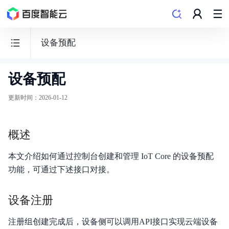
设备预配
设备预配
物
联
更新时间
：
2026-01-12
网
核
概述
心
套
本文介绍如何通过控制台创建和管理 IoT Core 的设备预配
件
功能，可通过下述接口对接。
IoTCore
设备注册
注册组创建完成后，设备侧可以调用API接口实现云端设备