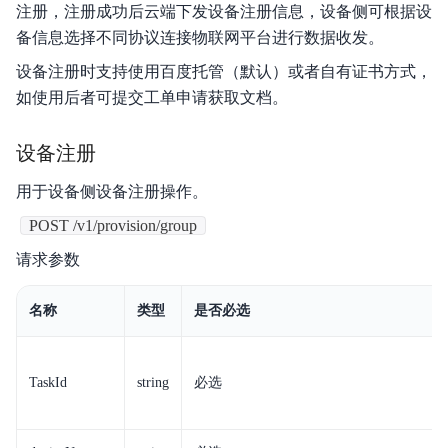
注册，注册成功后云端下发设备注册信息，设备侧可根据设
功能发布记录
备信息选择不同协议连接物联网平台进行数据收发。
产品描述
设备注册时支持使用百度托管（默认）或者自有证书方式，
如使用后者可提交工单申请获取文档。
产品定价
设备注册
快速入门
用于设备侧设备注册操作。
操作指南
POST /v1/provision/group
开发者指南
请求参数
API参考
名称
类型
是否必选
典型实践
常见问题
TaskId
string
必选
服务等级协议SLA