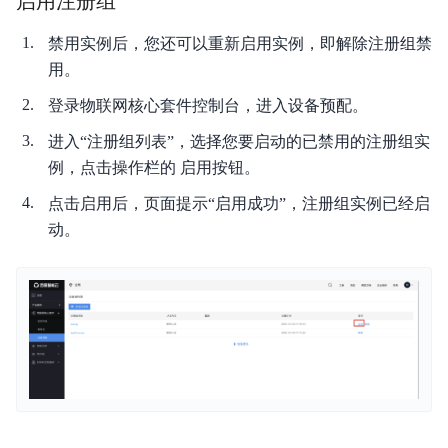
启用注册组
禁用实例后，您还可以重新启用实例，即解除注册组禁
用。
登录物联网核心套件控制台，进入设备预配。
进入“注册组列表”，选择您要启动的已禁用的注册组实
例，点击操作栏的 启用按钮。
点击启用后，页面提示“启用成功”，注册组实例已经启
动。