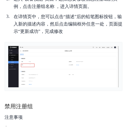
例，点击注册组名称 ，进入详情页面。
在详情页中，您可以点击“描述”后的铅笔图标按钮，输
入新的描述内容，然后点击编辑框外任意一处，页面提
示“更新成功”，完成修改
禁用注册组
注意事项