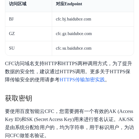
访问区域
对应Endpoint
产品定价
BJ
cfc.bj.baidubce.com
快速入门
GZ
cfc.gz.baidubce.com
操作指南
开发者指南
SU
cfc.su.baidubce.com
触发器
CFC访问域名支持HTTP和HTTPS两种调用方式，为了提升
数据的安全性，建议通过HTTPS调用。更多关于HTTPS保
工作流
障传输安全的使用请参考
HTTPS传输加密实践
。
典型实践
获取密钥
API参考
要使用百度智能云CFC，您需要拥有一个有效的AK (Access
SDK
Key ID)和SK (Secret Access Key)用来进行签名认证。AK/SK
是由系统分配给用户的，均为字符串，用于标识用户，为访
视频专区
问CFC做签名验证。