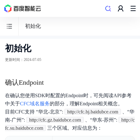
初始化
初始化
函
数
更新时间
：
2024-07-05
计
算
确认Endpoint
CFC
在确认您使用SDK时配置的Endpoint时，可先阅读API参考
中关于
CFC域名服务
的部分，理解Endpoint相关概念。
目前CFC支持 “华北-北京”:
http://cfc.bj.baidubce.com
、“华
功能发布记录
南-广州”:
http://cfc.gz.baidubce.com
、“华东-苏州”:
http://c
fc.su.baidubce.com
三个区域。对应信息为：
产品描述