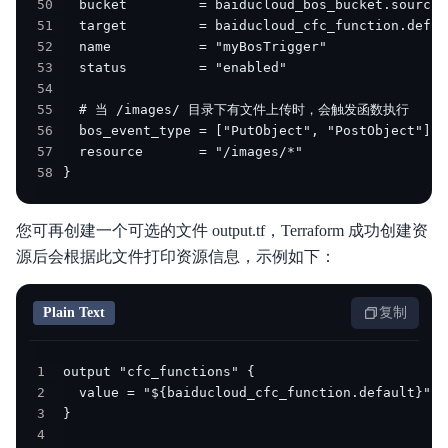
50
51
52
53
54
55
56
57
58
}
您可再创建一个可选的文件 output.tf，Terraform 成功创建资
源后会根据此文件打印资源信息，示例如下：
Plain Text
复制
1
2
3
4