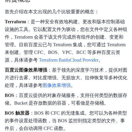
产品定价
首先介绍在本文出现的几个比较重要的概念：
快速入门
Terraform
：是一种安全有效地构建、更改和版本控制基础
设施的工具。它以配置文件为驱动，您在文件中定义各种组
操作指南
件，Terraform 会基于该文件完成所有组件的创建、变更和
管理。目前百度云已与 Terraform 集成，您可通过 Terraform
开发者指南
来创建、管理 CFC、BOS、VPC、BCC 等多种百度云资
触发器
源，具体请参考
Terraform BaiduCloud Provider
。
百度云图像效果增强
：基于领先的深度学习技术，提供对图
工作流
片进行去雾、对比度增强、无损放大、拉伸恢复等多种优化
典型实践
处理，具体请参考
图像效果增强
。
BOS
：百度云提供的对象存储服务，支持任何类型的数据存
API参考
储。Bucket 是存放数据的容器，可看做是存储桶。
SDK
BOS 触发器
：BOS 和 CFC 的无缝集成。您可以为各种类型
的事件设置处理函数，当 BOS 监控到指定类型的文件、事
视频专区
件后，会自动调用 CFC 函数。