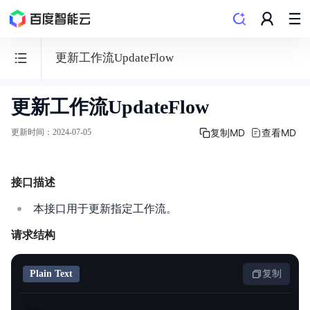
更新工作流UpdateFlow
更新工作流UpdateFlow
函
数
复制MD
查看MD
更新时间
：
2024-07-05
计
算
CFC
接口描述
本接口用于更新指定工作流。
请求结构
功能发布记录
Plain Text
复制
产品描述