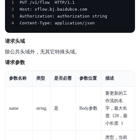
1
产品定价
2
3
快速入门
4
Content-Type: application/json
操作指南
请求头域
开发者指南
除公共头域外，无其它特殊头域。
触发器
请求参数
工作流
参数名称
类型
是否必需
参数位置
描述
典型实践
要更新的工
作流的名
API参考
name
string
是
Body参数
字，最大长
度: 128，最
SDK
小长度: 1
视频专区
类型，当前