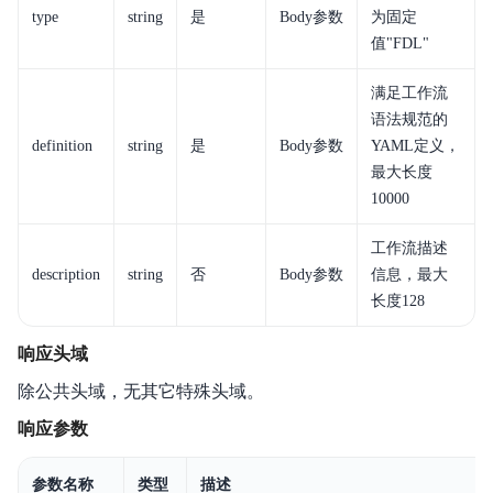
常见问题
type
string
是
Body参数
为固定
值"FDL"
服务条款
满足工作流
Agent托管
语法规范的
definition
string
是
Body参数
YAML定义，
最大长度
10000
工作流描述
description
string
否
Body参数
信息，最大
长度128
响应头域
除公共头域，无其它特殊头域。
响应参数
参数名称
类型
描述