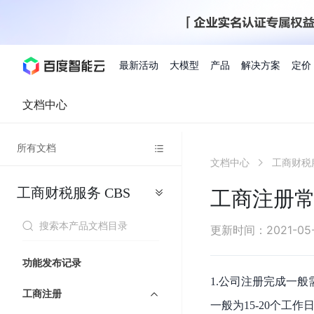
最新活动
大模型
产品
解决方案
定价
文档中心
查看全部活动
进入千帆大模型平台
百度智能云全部产品
全部解决方案
了解定价
文档与社区
了解合作伙伴体系
进入服务与支持
云智一体3.0
所有文档
AI应用与智能体
文档中心
工商财税
精选活动
价格计算器
文档
关于合作伙伴
基础服务
市场活动
成为合作伙伴
增值服务-百度智能云
最佳实践
优惠上云
价格详情
开发者资源
新手专享
上云领万
百度千帆
精选推荐
精选推荐
自由搭配产品组合，轻松预估成本
了解定价模式，合理选
工商财税服务
CBS
Hermes Agent应用部
工商注册
百度千帆·大模型服务及Agent开发平台
我们的伙伴体系
代理销售伙伴
千帆AI应用开发者
人
存
智
物
以Agent为核心的一站式企业级大模型服务平台
云服务器品类特惠
新客限时体
自助工具
2026 百度AI开发者大会
大模型专家服务
智能中国 | 数字化转型进
DuClaw
行业解决方案
人工智能
工
储
能
联
云服务器2核4G低至39元/年
企业数字员工9
提供常见使用问题快速解决通道
开启「万物一体」新纪元
提供常见使用问题快速解决通
联合央视聚焦企业数字化转型
一键部署DuClaw，零门
通用解决方案
百度伐谋
查询合作伙伴
解决方案销售伙伴
SDK中心
百
对
MapReduce
物
更新时间
：
2021-05
智
大
网
百度千帆
智能应用
度
象
联
免费试用体验馆
文心大模型
企业专享权
解决方案实践
智能助手
文心 Moment 大会
云专家服务
智能中国 | 标杆案例
流
云服务器 BCC
10分钟快速部署OpenC
能
数
服
客悦
优秀伙伴展示
技术合作伙伴
API平台
智能体
语音技术
千
存
网
注册并完成实名认证，立即体验热门产品
权益礼包至高可
功能发布记录
式
提供常见使用问题快速解决通道
文心大模型 5.0 正式版上线
一对一定制化支持服务
云智一体赋能千行百业
安全稳定，提供高弹性的
据
务
帆
储
核
ERNIE 4.5 Turbo
ERNIE 5.1
快速搭建与AI Workf
1.公司注册完成一般
计
图像技术
文字识别
数字员工-营销内容创作
精品案例展示
服务伙伴
示例代码中心
人工智能热销榜
模
BOS
心
云推广大使
工商注册
工单服务
企业支持计划
搜索能力登顶国内，预训练成本仅为业界6%
百度网盘企业版
算
一般为15-20个工
人脸与人体
语言与知识
搭建私有知识库与AI
型
套
新购1元，AI能力引擎量包低至75折
推荐新客下单
数字员工-组件开放平台