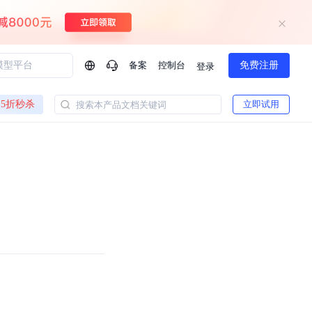
备案
控制台
免费注册
登录
问问AI助手
5折秒杀
立即试用
搜索本产品文档关键词
企业实名认证有什么福利？
如何免费试用百度智
方案
智慧政务
模型与应用
一站式企业级大模型服务
热门产品
AI体验中心
Dumate
业管理系统智能化升级
政务智能体的百度搜索解决方案
提供一站式、开箱即用的AI服务
百度搭子DuMate
百度智能云大模型系列课程
云服务器BCC
馈渠道
新动态
你的超级AI助手 真干活 用搭子
500+节免费观看 持续更新
工程大模型解决方案
智慧水务智能体解决方案
Duclaw
其他大模型
百度千帆·大模型服务及Agent开发平台
千帆大模型平台
诉渠道
了解
以Agent为核心的一站式企业级大模型服务平台
DeepSeek V3.2 Think
文本生成模型，长文本训练和推理效率的大幅提升
百度胜算·数据智能平台
企业实名认证专属权益
大模型专家服务
热门AI能力