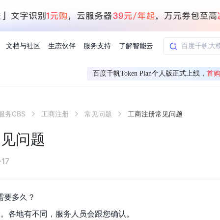
文档与社区
生态伙伴
服务支持
了解智能云
百度千帆Token Plan个人版正式上线，
首购
AI应用方案
智慧工业
服务CBS
工商注册
常见问题
工商注册常见问题
知一
合作伙伴赋能
学习认证
行业解读
千帆社区
AI赋能
企服推荐
千帆AI加速器
联系我们
新闻动态
元新购券
全栈AI能力赋能应用开发
百度搭子DuMate
择计费模式
署
百度千帆·大模型服务及Agent开发平台
能源行业企
常见问题
中心
合作伙伴培训
实践案例
线上大模型案例课程
你的超级AI助手 真干活 用搭子
验
域名注册服务
行时
培训认证
行业白皮书
我要建议
最新资讯
端到端语音语言大模型
.9元
.COM域名注册29元起
道
学练考认一站式平台
权威、全面的行业报告解读
产品及服务官方反
百度智能云业内最
槛部署7x24小时个人超级助手
基于跨模态大模型，体验超拟人对话
快速搭建企业AI知识库问答平台
客悦智能客服
船舶与海洋
合作伙伴课程中心
千帆杯AI参赛作品
线上产品实操课程
-17
益
智能商标注册
课程学习
分析师报告
我要投诉
公告通知
大模型语音合成
law
百度百舸AI算力管理
合作伙伴人才认证
线下培育
减6000元
首购275元，多买多省
全场景课程体系
权威机构云市场趋势解读
产品及服务官方投
最新公告通知及时
云计算服务
大模型升级语音合成，音色更自然
PP-StructureV3
low 编排平台
需要多久？
飞桨企业赋能
人才认证
限时招募中
建站特惠
多模态基础大模型，去幻觉、逻辑推理和代码能力明显增强
高效文档解析模型，复杂结构和多栏布局文档处理优势显著
大模型文档解析
信息公告
作日。各地有不同，服务人员会跟您确认。
助手
返利 最高8万元
企业首购SSL证书5折
学习中心