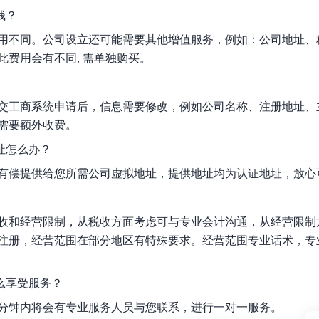
数亿用户验证的企业数字资产管理平台，集智能管理、多人协作、大文件极速传输于一体
18 种格式解析，结构化输出文档关键信息
生态伙伴方案
端到端语音语言大模型
钱？
公告通知
线索转化入口
课程
国内短信套餐包
更强的深度思考能力
考试中心
基于Cross-Attention跨模态语音大模型，体验超拟人对话
看图识万物
用不同。公司设立还可能需要其他增值服务，例如：公司地址、
船舶与海洋工程大模型解决方案
产品公告与服务动
大模型系列课程一站观看
企业首购限时0.99元起
，计算密集型应用专享
视觉+多模态大模型，万物精准识别
此费用会有不同, 需单独购买。
大模型语音合成
BaiduLinuxClou
政务智能体的百度搜索解决方案
在事实性、指令遵循、智能体等能力上均有显著提升
音色具备更高的自然度、丰富的情感表达等特点
智能文档分析
能源行业企业管理系统智能化升级解决方案
生态适配指南
提供官网搭建、web应用搭建、云上学习和测试等场景的服务
文心大模型驱动，一站式文档处理
大模型声音复刻
交工商系统申请后，信息需要修改，例如公司名称、注册地址、
先进、高效的文档解析模型，专为文档元素识别设计
录制5秒音频，即可极速复刻音色
需要额外收费。
智慧水务智能体解决方案
生态兼容性全景图
文字识别
址怎么办？
拓展的云存储服务
覆盖多种场景、多种语言的高精度整图文字检测和
有偿提供给您所需公司虚拟地址，提供地址均为认证地址，放心
图像增强
地址和公网带宽，增加用户使用弹性
去雾增强放大，重建高清无损图像
Agent开发工具链
收和经营限制，从税收方面考虑可与专业会计沟通，从经营限制
大模型声音复刻
体验AI方案
丰富的Agent开发工具、一站式创建
注册，经营范围在部分地区有特殊要求。经营范围专业话术，专
面向企业客户在游戏、营销、直播、办公等场景提供高效稳定的一站式解决方案
基于大模型zero-shot技术，随时随地录制数秒音频
自主规划Agent
么享受服务？
内置多种AI助手常见能力，深入理解用户意图，智能调度多种MCP工具
自主思考并规划任务，适用于基础或日常的业务流程
5分钟内将会有专业服务人员与您联系，进行一对一服务。
工作流Agent