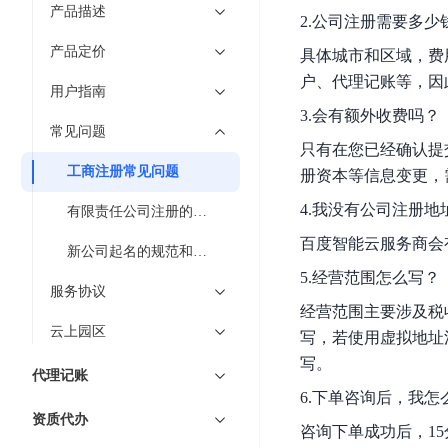
7 × 24 小时在线提供服务
复杂业务专属支持
云
BSC
AI原生应用商店
云市场
新手入门
产品描述
ERNIE X1 Turbo
DeepSeek-V4
服
件
2.公司注册需要多少
磁
云计算
数
搭建官网在线客服与
大模型增值服务上新
免费大模型
云服务器BCC
具备更长的思维链，
务
结构创新和超高上下文效率、Agent 能力得到专项优化
GPU云服务器
盘
时
产品定价
特惠榜单
网站建设
具体城市和区域，费
入门指南
据
工信部教考中心大模型证书6折
入门到进阶，
及
计算
存储
配备GPU的云端服务器
CDS
序
户、代理记账等，因
ERNIE X1.1
可
语音识别
ERNIE 5.0-正式版
Agent
用户指南
营销服务
安全服务
最佳实践
时
网络
数据库
文
视
原生全模态大模型，基础能力全面升级
开
3.会有额外收费吗？
轻量应用服务器
空
人脸识别
件
化
常见问题
大数据
容器
发
行业智能
企业应用
数
PaddleOCR-VL
ERNIE 4.5 Turbo VL
只有在您已经确认提
存
Sugar
平
文字识别
安全
CDN与边缘
据
工商注册常见问题
全新多模理解模型，图片理解、创作、翻译、代码等能力显著
册资本等信息变更，
储
BI
分析决策
公司服务
台
对象存储BOS
库
CFS
管理运维
混合云
图像识别
4.我没有公司注册地
Elasticsearch
有限责任公司注册的基本条件
稳定、安全、高效、高可
百
TSDB
智能办公
人工智能
并
操作系统
度
数
百度智能云服务商会
物
ARM云
新公司起名的规范和要求
弹性公网IP
MCP及Agent开发
行
生活休闲
API商城
胜
据
联
5.经营范围怎么写？
应用产品
文
为用户访问公网提供IP
算
仓
服务协议
网
MCP组件
件
精选Agent
经营范围主要涉及税
库
智能应用
行业应用
DuClaw
安
百度云手机
存
云上园区
聚合优质工具与MCP服务
官方能力直达，快速
写，若使用虚拟地址
PALO
全
视频云平台
企业服务
DuMate
储
写。
日
套
百度搜索
全能AI助手
代理记账
PFS
地图服务
秒
志
件
6.下单咨询后，我怎
25年搜索沉淀，权威高质多模态信源
哒
存
服
资质代办
天
咨询下单成功后，1
储
百度百科
深度研究Agent
百
务