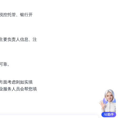
基于业务本体驱动的企业数据智能平台
百度智能云千帆AI原生应用商店
GLM-5.2
云服务器39元/年起，领万元券包
赋能企业AI原生应用创新
提供一站式、开箱即用的AI服务
近千款AI应用，解锁多元体验
文本生成模型，支持 1M 上下文，长程任务执行更稳定、工程规范遵循更可靠
百度伐谋
查看详情
税控托管、银行开
查看详情
查看详情
态一站获取
全球领先的可商用自我演化超级智能体
kimi-k2.6
dOS生态适配
文本生成模型，同时支持文本、图片与视频输入，思考与非思考模式，对话与 Agent 任务
Hogee
企业一站式AI营销应用
Qwen3.5-397B-A17B
主要负责人信息、注
原生视觉语言模型，具备强大的代码生成与智能体能力，对于各类智能体场景具有良好的泛化性
百度一见视觉智能体平台
识别服务
云边协同、自主进化的视觉智能体平台
可靠。
秒哒
模型开发
无代码应用搭建平台
百度千帆·大模型服务及Agent开发平台
方面考虑则如实填
RedClaw
以Agent为核心的一站式企业级大模型服务平台
业服务人员会帮您填
万能AI助手，让想法直接发生
百度胜算·数据智能平台
基于业务本体驱动的企业数据智能平台
AI助手
零门槛AI开发平台EasyDL