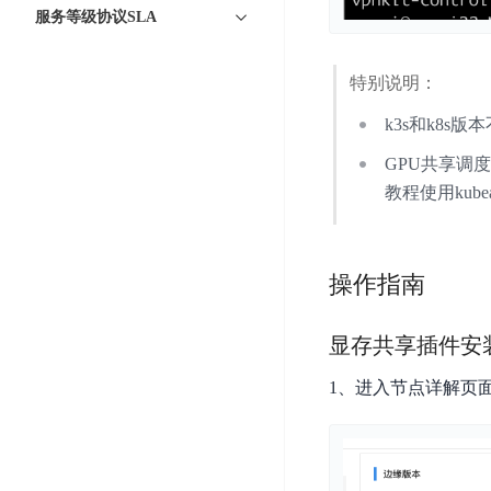
智
语
区
服务等级协议SLA
备
能
音
块
份
平
超
技
链
BCB
台
特别说明：
级
术
表
DataBuilder
链
k3s和k8s版
人
格
BaaS
城
脸
存
平
GPU共享调
市
识
储
台
教程使用kube
时
别
TableStorage
空
超
人
大
级
体
数
链
操作指南
CDN
分
据
数
与
析
分
内
字
边
显存共享插件安
语
析
容
商
缘
言
DMI
分
品
1、进入节点详解页
服
处
发
可
务
理
网
信
安
技
络
登
全
术
CDN
记