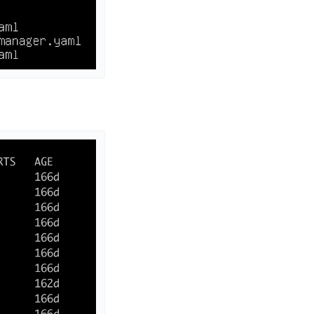
零算法基础定制高精度AI模型
全功能AI开发平台BML
提供一站式AI开发、训练及推理环境，
AI安全护栏
多模态大模型的安全围栏，助力企业内容合规
MapReduce计算集群服务
供全托管的Hadoop/Spark计算集群服务，安全可靠