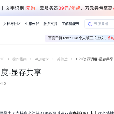
文档与社区
生态伙伴
服务支持
了解智能云
百度千帆Token Plan个人版正式上线，
首购
AI应用方案
智慧工业
IE
操作指南
AI加速卡
英伟达
GPU资源调度-显存共享
知一
合作伙伴赋能
学习认证
行业解读
千帆社区
AI赋能
企服推荐
千帆AI加速器
联系我们
新闻动态
元新购券
全栈AI能力赋能应用开发
百度搭子DuMate
择计费模式
署
百度千帆·大模型服务及Agent开发平台
能源行业企
调度-显存共享
中心
合作伙伴培训
实践案例
线上大模型案例课程
你的超级AI助手 真干活 用搭子
验
域名注册服务
行时
培训认证
行业白皮书
我要建议
最新资讯
端到端语音语言大模型
.9元
.COM域名注册29元起
道
学练考认一站式平台
权威、全面的行业报告解读
产品及服务官方反
百度智能云业内最
槛部署7x24小时个人超级助手
基于跨模态大模型，体验超拟人对话
快速搭建企业AI知识库问答平台
客悦智能客服
船舶与海洋
合作伙伴课程中心
千帆杯AI参赛作品
线上产品实操课程
-23
益
智能商标注册
课程学习
分析师报告
我要投诉
公告通知
大模型语音合成
law
百度百舸AI算力管理
合作伙伴人才认证
线下培育
减6000元
首购275元，多买多省
全场景课程体系
权威机构云市场趋势解读
产品及服务官方投
最新公告通知及时
云计算服务
大模型升级语音合成，音色更自然
PP-StructureV3
low 编排平台
飞桨企业赋能
人才认证
限时招募中
建站特惠
多模态基础大模型，去幻觉、逻辑推理和代码能力明显增强
高效文档解析模型，复杂结构和多栏布局文档处理优势显著
大模型文档解析
信息公告
助手
返利 最高8万元
企业首购SSL证书5折
主要是为了支持多个边缘AI服务可以运行在
多张GPU卡上
这个特性
学习中心