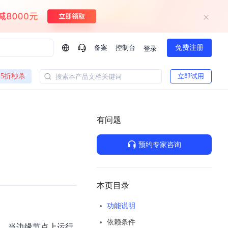
备案
控制台
免费注册
登录
问问AI助手
5折秒杀
立即试用
搜索本产品文档关键词
企业实名认证有什么福利？
如何免费试用百度智
方案
智慧政务
模型与应用
有问题
一站式企业级大模型服务
热门产品
AI体验中心
Dumate
业管理系统智能化升级
政务智能体的百度搜索解决方案
提供一站式、开箱即用的AI服务
预约专家咨询
百度搭子DuMate
百度智能云大模型系列课程
云服务器BCC
馈渠道
新动态
你的超级AI助手 真干活 用搭子
500+节免费观看 持续更新
工程大模型解决方案
智慧水务智能体解决方案
Duclaw
其他大模型
百度千帆·大模型服务及Agent开发平台
千帆大模型平台
本页目录
诉渠道
了解
以Agent为核心的一站式企业级大模型服务平台
Deepseek-V4-Flash
功能说明
文本生成模型，通过更小的模型参数与激活规模，提供更为快捷、经济的 API 服务
百度胜算·数据智能平台
依赖条件
企业实名认证专属权益
大模型专家服务
热门AI能力
。当边缘节点上运行