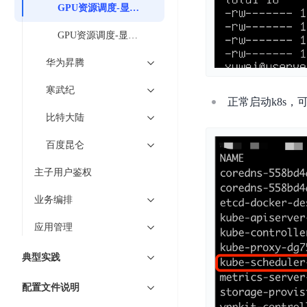
工
网
GPU资源调度-显存共享
超3000万全行业词条，800万用户共吸纳
度
BLS
智
关
伐
消
能
GPU资源调度-显存隔离
智能生成PPT
百度AI搜索
BSG
谋
息
物
智能大纲汇总，文库资源沉淀
数
华为昇腾
百
服
联
据
度
务
网
寒武纪
流
一
for
解
正常启动k8s，
转
AI原生应用
见
Kafka
决
比特大陆
平
方
智
消
台
百度昆仑
伐谋
百度智能云客悦
案
能
息
CloudFlow
全球领先的可商用自我演化超级智能体
大模型驱动的服务营
代
服
度
主子用户鉴权
极
码
务
家-
秒哒
九州·政务大模型
速
业务编排
助
for
AIOT
无代码应用搭建平台
构建“1+1+5+∞”
文
手
RocketMQ
语
应用管理
件
百度智能云数字员工
百度智能云灵医
音
文
千
缓
平
内容运营等8款数字员工焕新上线！免费体验！
医疗AI大模型，构建
典型实践
字
帆
存
台
识
数
RapidFS
百度一见
百战·数智营销
配置文件说明
别
据
云边协同、自主进化的视觉智能体平台
赋能合作伙伴打造客
云