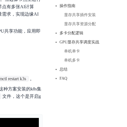
基于业务本体驱动的企业数据智能平台
百度智能云千帆AI原生应用商店
GLM-5.2
云服务器39元/年起，领万元券包
操作指南
节点有多张AI计算
赋能企业AI原生应用创新
提供一站式、开箱即用的AI服务
近千款AI应用，解锁多元体验
文本生成模型，支持 1M 上下文，长程任务执行更稳定、工程规范遵循更可靠
百度伐谋
量需求，实现边缘AI
查看详情
显存共享插件安装
查看详情
查看详情
态一站获取
全球领先的可商用自我演化超级智能体
kimi-k2.6
显存共享资源分配
dOS生态适配
文本生成模型，同时支持文本、图片与视频输入，思考与非思考模式，对话与 Agent 任务
PU共享功能，应用即
Hogee
多卡分配逻辑
企业一站式AI营销应用
Qwen3.5-397B-A17B
GPU显存共享调度实战
原生视觉语言模型，具备强大的代码生成与智能体能力，对于各类智能体场景具有良好的泛化性
单机单卡
百度一见视觉智能体平台
识别服务
云边协同、自主进化的视觉智能体平台
单机多卡
总结
秒哒
模型开发
mctl restart k3s
。
FAQ
无代码应用搭建平台
百度千帆·大模型服务及Agent开发平台
这种方案安装的k8s集
RedClaw
以Agent为核心的一站式企业级大模型服务平台
文件，这个是开启g
万能AI助手，让想法直接发生
百度胜算·数据智能平台
基于业务本体驱动的企业数据智能平台
零门槛AI开发平台EasyDL