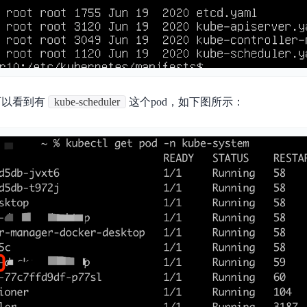
实时整合文本、图像、PDF等多模态数据，生成高质量结构化报告
严格按照人工编排工作流对话，适用于严谨的业务流程
多智能体协作
可结合全网实时信息进行智能问答，能力丰富强大
支持自定义导入并官方预置多个子Agent,协同完成复杂 场景任务
可以看到有
kube-scheduler
这个pod，如下图所示：
AI云原生与一体机
百度百舸·AI计算平台
销一体化AI应用
大模型训推一体化基础设施，十万卡大规模集群
原生产品
百度百舸一体机
政务大模型原生产品体系
搭载百舸异构计算平台，提供高效的异构资源管理
千帆一体机
覆盖全场景的医疗AI生态
搭载千帆大模型工具链平台，内置文心与精选开源大模型
向量数据库
户全生命周期营销闭环
VectorDB 纯自研高性能、高性价比、生态丰富且即开即用