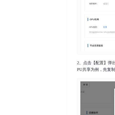
DDoS
平
图
海
防
台
像
外
护
识
CDN
服
超
别
务
级
动
链
图
态
应
可
像
加
用
信
搜
速
防
存
索
DRCDN
火
证
墙
图
边
2、点击【配置】弹
WAF
像
缘
PU共享为例，先复
增
计
云
混
强
算
安
合
广
节
全
云
BML
目
点
中
全
混
BEC
心
功
合
能
边
安
云
AI
缘
全
管