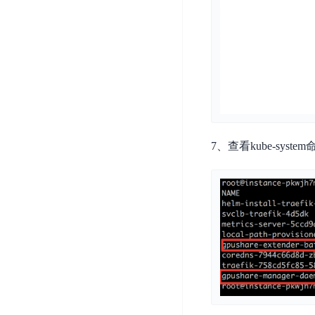
务
云
户
务
Agent
账
堡
管
DTS
号
曦
垒
理
管
数
灵
机
理
据
数
安
库
字
多
全
智
人
用
漏
能
户
洞
驾
访
7、查看kube-sy
预
计
驶
问
警
算
舱
控
云
操
DBSC
制
服
作
消
务
企
系
息
器
业
统
服
BCC
组
安
务
织
专
全
for
属
加
证
RabbitMQ
服
固
书