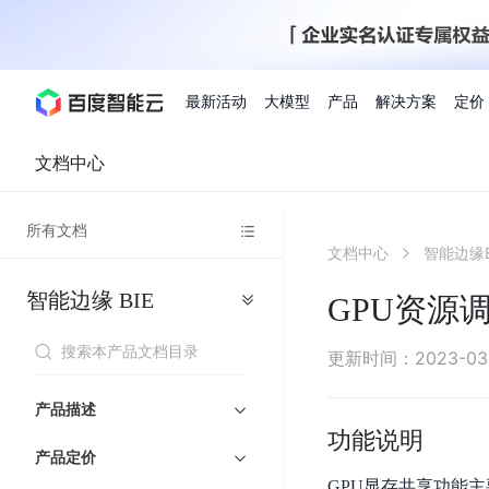
最新活动
大模型
产品
解决方案
定价
文档中心
查看全部活动
进入千帆大模型平台
百度智能云全部产品
全部解决方案
了解定价
文档与社区
了解合作伙伴体系
进入服务与支持
云智一体3.0
所有文档
AI应用与智能体
文档中心
智能边缘B
精选活动
价格计算器
文档
关于合作伙伴
基础服务
市场活动
成为合作伙伴
增值服务-百度智能云
最佳实践
优惠上云
价格详情
开发者资源
新手专享
上云领万
百度千帆
精选推荐
精选推荐
自由搭配产品组合，轻松预估成本
了解定价模式，合理选
智能边缘
BIE
Hermes Agent应用部
GPU资源
百度千帆·大模型服务及Agent开发平台
我们的伙伴体系
代理销售伙伴
千帆AI应用开发者
人
存
智
物
以Agent为核心的一站式企业级大模型服务平台
云服务器品类特惠
新客限时体
自助工具
2026 百度AI开发者大会
大模型专家服务
智能中国 | 数字化转型进
DuClaw
行业解决方案
人工智能
工
储
能
联
云服务器2核4G低至39元/年
企业数字员工9
提供常见使用问题快速解决通道
开启「万物一体」新纪元
提供常见使用问题快速解决通
联合央视聚焦企业数字化转型
一键部署DuClaw，零门
通用解决方案
百度伐谋
查询合作伙伴
解决方案销售伙伴
SDK中心
百
对
MapReduce
物
更新时间
：
2023-03
智
大
网
百度千帆
智能应用
度
象
联
免费试用体验馆
文心大模型
企业专享权
解决方案实践
智能助手
文心 Moment 大会
云专家服务
智能中国 | 标杆案例
流
云服务器 BCC
10分钟快速部署OpenC
能
数
服
客悦
优秀伙伴展示
技术合作伙伴
API平台
智能体
语音技术
千
存
网
注册并完成实名认证，立即体验热门产品
权益礼包至高可
产品描述
式
提供常见使用问题快速解决通道
文心大模型 5.0 正式版上线
一对一定制化支持服务
云智一体赋能千行百业
安全稳定，提供高弹性的
据
务
帆
储
核
ERNIE 4.5 Turbo
ERNIE 5.1
功能说明
快速搭建与AI Workf
计
图像技术
文字识别
数字员工-营销内容创作
精品案例展示
服务伙伴
示例代码中心
人工智能热销榜
模
BOS
心
云推广大使
产品定价
工单服务
企业支持计划
搜索能力登顶国内，预训练成本仅为业界6%
百度网盘企业版
算
人脸与人体
语言与知识
搭建私有知识库与AI
型
套
新购1元，AI能力引擎量包低至75折
推荐新客下单
GPU显存共享功能
数字员工-组件开放平台