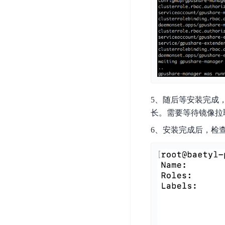
器
业
控
数
人
视
据
号
平
觉
库
码
台
智
DocDB
安
ABC
能
for
全
Robot
平
MongoDB
服
台
内
务
云
容
云
SPNS
5、随后等安装完成
原
审
游
生
长。需要等待镜像拉
密
核
戏
数
钥
6、安装完成后，检查边缘节点
据
机
金
管
库
器
融
理
GaiaDB
翻
智
服
译
能
务
数
体
据
居
SSL
传
民
证
输
服
书
账
服