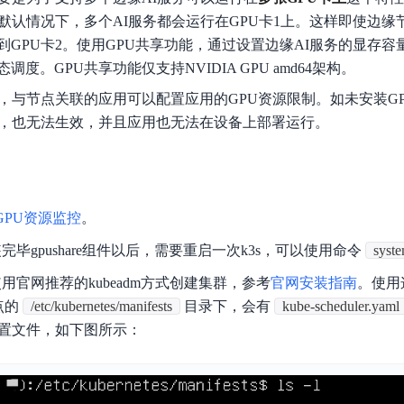
数亿用户验证的企业数字资产管理平台，集智能管理、多人协作、大文件极速传输于一体
18 种格式解析，结构化输出文档关键信息
生态伙伴方案
端到端语音语言大模型
默认情况下，多个AI服务都会运行在GPU卡1上。这样即使边缘
公告通知
线索转化入口
课程
国内短信套餐包
更强的深度思考能力
考试中心
基于Cross-Attention跨模态语音大模型，体验超拟人对话
看图识万物
GPU卡2。使用GPU共享功能，通过设置边缘AI服务的显存容
船舶与海洋工程大模型解决方案
产品公告与服务动
大模型系列课程一站观看
企业首购限时0.99元起
，计算密集型应用专享
视觉+多模态大模型，万物精准识别
度。GPU共享功能仅支持NVIDIA GPU amd64架构。
大模型语音合成
BaiduLinuxClou
政务智能体的百度搜索解决方案
在事实性、指令遵循、智能体等能力上均有显著提升
音色具备更高的自然度、丰富的情感表达等特点
后，与节点关联的应用可以配置应用的GPU资源限制。如未安装G
智能文档分析
制，也无法生效，并且应用也无法在设备上部署运行。
能源行业企业管理系统智能化升级解决方案
生态适配指南
提供官网搭建、web应用搭建、云上学习和测试等场景的服务
文心大模型驱动，一站式文档处理
大模型声音复刻
先进、高效的文档解析模型，专为文档元素识别设计
录制5秒音频，即可极速复刻音色
智慧水务智能体解决方案
生态兼容性全景图
文字识别
拓展的云存储服务
覆盖多种场景、多种语言的高精度整图文字检测和
 GPU资源监控
。
图像增强
装完毕gpushare组件以后，需要重启一次k3s，可以使用命令
syste
地址和公网带宽，增加用户使用弹性
去雾增强放大，重建高清无损图像
Agent开发工具链
使用官网推荐的kubeadm方式创建集群，参考
官网安装指南
。使用
大模型声音复刻
体验AI方案
丰富的Agent开发工具、一站式创建
点的
/etc/kubernetes/manifests
目录下，会有
kube-scheduler.yaml
面向企业客户在游戏、营销、直播、办公等场景提供高效稳定的一站式解决方案
基于大模型zero-shot技术，随时随地录制数秒音频
赖的配置文件，如下图所示：
自主规划Agent
内置多种AI助手常见能力，深入理解用户意图，智能调度多种MCP工具
自主思考并规划任务，适用于基础或日常的业务流程
工作流Agent