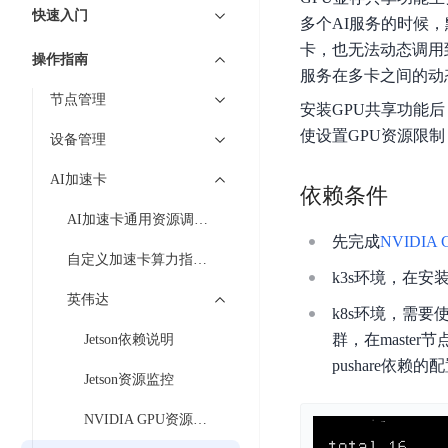
7 × 24 小时在线提供服务
复杂业务专属支持
云
BSC
AI原生应用商店
云市场
新手入门
ERNIE X1 Turbo
快速入门
DeepSeek-V4
服
件
多个AI服务的时候，
磁
云计算
数
搭建官网在线客服与
大模型增值服务上新
免费大模型
云服务器BCC
具备更长的思维链，
务
结构创新和超高上下文效率、Agent 能力得到专项优化
GPU云服务器
卡，也无法动态调用到
盘
时
特惠榜单
网站建设
入门指南
据
操作指南
工信部教考中心大模型证书6折
入门到进阶，
及
计算
存储
配备GPU的云端服务器
CDS
序
服务在多卡之间的动态调
ERNIE X1.1
可
语音识别
ERNIE 5.0-正式版
Agent
营销服务
安全服务
最佳实践
时
节点管理
网络
数据库
文
视
原生全模态大模型，基础能力全面升级
安装GPU共享功能
开
轻量应用服务器
空
人脸识别
件
化
大数据
容器
使设置GPU资源限
发
行业智能
企业应用
设备管理
数
PaddleOCR-VL
ERNIE 4.5 Turbo VL
存
Sugar
平
文字识别
安全
CDN与边缘
据
全新多模理解模型，图片理解、创作、翻译、代码等能力显著
储
BI
AI加速卡
分析决策
公司服务
台
对象存储BOS
依赖条件
库
CFS
管理运维
混合云
图像识别
Elasticsearch
稳定、安全、高效、高可
百
TSDB
AI加速卡通用资源调度方法
智能办公
人工智能
并
操作系统
先完成
NVIDIA
度
数
物
ARM云
弹性公网IP
MCP及Agent开发
行
自定义加速卡算力指标采集
生活休闲
API商城
胜
据
联
k3s环境，在安
应用产品
文
为用户访问公网提供IP
算
仓
网
英伟达
MCP组件
件
精选Agent
k8s环境，需要
库
智能应用
行业应用
DuClaw
安
百度云手机
存
聚合优质工具与MCP服务
官方能力直达，快速
PALO
群，在master节
Jetson依赖说明
全
视频云平台
企业服务
DuMate
储
pushare依
日
套
百度搜索
全能AI助手
PFS
Jetson资源监控
地图服务
秒
志
件
25年搜索沉淀，权威高质多模态信源
哒
存
服
NVIDIA GPU资源监控
天
储
百度百科
深度研究Agent
百
务