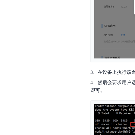
开
服
检
理
发
务
测
平
平
器
服
台
台
ECS
务
BaiduLinuxOS
零
流
门
量
数
槛
审
云
据
AI
计
云
市
库
云
开
分
数
场
市
发
析
据
3、在设备上执行该
场
平
库
云
4、然后会要求用户
台
RDS
审
即可。
EasyDL
计
云
解
知
数
决
业
识
金
据
务
方
理
融
库
安
案
解
云
Redis
全
机
工
风
云