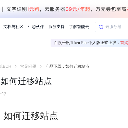
文档与社区
生态伙伴
服务支持
了解智能云
百度千帆Token Plan个人版正式上线，
首购
AI应用方案
智慧工业
机BCH
常见问题
产品下线，如何迁移站点
知一
合作伙伴赋能
学习认证
行业解读
千帆社区
AI赋能
企服推荐
千帆AI加速器
联系我们
新闻动态
元新购券
全栈AI能力赋能应用开发
百度搭子DuMate
择计费模式
署
百度千帆·大模型服务及Agent开发平台
能源行业企
，如何迁移站点
中心
合作伙伴培训
实践案例
线上大模型案例课程
你的超级AI助手 真干活 用搭子
验
域名注册服务
行时
培训认证
行业白皮书
我要建议
最新资讯
端到端语音语言大模型
.9元
.COM域名注册29元起
道
学练考认一站式平台
权威、全面的行业报告解读
产品及服务官方反
百度智能云业内最
槛部署7x24小时个人超级助手
基于跨模态大模型，体验超拟人对话
快速搭建企业AI知识库问答平台
客悦智能客服
船舶与海洋
合作伙伴课程中心
千帆杯AI参赛作品
线上产品实操课程
-17
益
智能商标注册
课程学习
分析师报告
我要投诉
公告通知
大模型语音合成
law
百度百舸AI算力管理
合作伙伴人才认证
线下培育
减6000元
首购275元，多买多省
全场景课程体系
权威机构云市场趋势解读
产品及服务官方投
最新公告通知及时
云计算服务
大模型升级语音合成，音色更自然
，如何迁移站点
PP-StructureV3
low 编排平台
飞桨企业赋能
人才认证
限时招募中
建站特惠
多模态基础大模型，去幻觉、逻辑推理和代码能力明显增强
高效文档解析模型，复杂结构和多栏布局文档处理优势显著
大模型文档解析
信息公告
助手
返利 最高8万元
企业首购SSL证书5折
学习中心