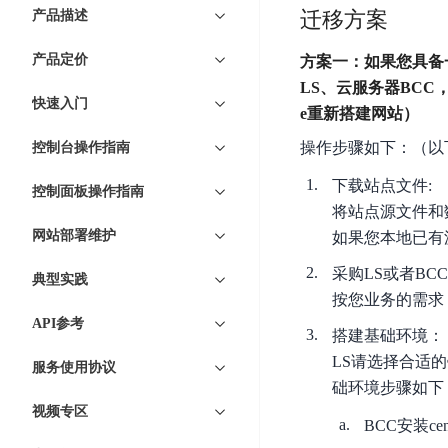
7 × 24 小时在线提供服务
复杂业务专属支持
云
BSC
AI原生应用商店
云市场
新手入门
迁移方案
ERNIE X1 Turbo
产品描述
DeepSeek-V4
服
件
磁
云计算
数
搭建官网在线客服与
大模型增值服务上新
免费大模型
云服务器BCC
具备更长的思维链，
务
结构创新和超高上下文效率、Agent 能力得到专项优化
GPU云服务器
盘
时
特惠榜单
网站建设
入门指南
据
产品定价
方案一：如果您具备
工信部教考中心大模型证书6折
入门到进阶，
及
计算
存储
配备GPU的云端服务器
CDS
序
ERNIE X1.1
可
语音识别
ERNIE 5.0-正式版
LS、云服务器BCC
Agent
营销服务
安全服务
最佳实践
时
网络
数据库
快速入门
文
视
原生全模态大模型，基础能力全面升级
e重新搭建网站）
开
轻量应用服务器
空
人脸识别
件
化
大数据
容器
发
行业智能
企业应用
数
操作步骤如下：（以
PaddleOCR-VL
控制台操作指南
ERNIE 4.5 Turbo VL
存
Sugar
平
文字识别
安全
CDN与边缘
据
全新多模理解模型，图片理解、创作、翻译、代码等能力显著
储
BI
分析决策
公司服务
下载站点文件:
台
对象存储BOS
控制面板操作指南
库
CFS
管理运维
混合云
图像识别
Elasticsearch
将站点源文件和
稳定、安全、高效、高可
百
TSDB
智能办公
人工智能
并
网站部署维护
操作系统
如果您本地已有
度
数
物
ARM云
弹性公网IP
MCP及Agent开发
行
生活休闲
API商城
胜
据
采购LS或者BC
联
应用产品
典型实践
文
为用户访问公网提供IP
算
仓
网
按您业务的需求
MCP组件
件
精选Agent
库
智能应用
行业应用
DuClaw
安
API参考
百度云手机
存
聚合优质工具与MCP服务
官方能力直达，快速
搭建基础环境：
PALO
全
视频云平台
企业服务
DuMate
储
LS请选择合适
服务使用协议
日
套
百度搜索
全能AI助手
PFS
地图服务
秒
础环境步骤如下
志
件
25年搜索沉淀，权威高质多模态信源
哒
存
视频专区
服
BCC安装ce
天
储
百度百科
深度研究Agent
百
务