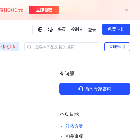
备案
控制台
免费注册
登录
问问AI助手
5折秒杀
立即试用
搜索本产品文档关键词
企业实名认证有什么福利？
如何免费试用百度智
方案
智慧政务
模型与应用
有问题
一站式企业级大模型服务
热门产品
AI体验中心
Dumate
业管理系统智能化升级
政务智能体的百度搜索解决方案
提供一站式、开箱即用的AI服务
预约专家咨询
百度搭子DuMate
百度智能云大模型系列课程
云服务器BCC
馈渠道
新动态
你的超级AI助手 真干活 用搭子
500+节免费观看 持续更新
工程大模型解决方案
智慧水务智能体解决方案
Duclaw
其他大模型
百度千帆·大模型服务及Agent开发平台
千帆大模型平台
本页目录
诉渠道
了解
以Agent为核心的一站式企业级大模型服务平台
DeepSeek V3.2 Think
迁移方案
文本生成模型，长文本训练和推理效率的大幅提升
百度胜算·数据智能平台
相关事项
企业实名认证专属权益
大模型专家服务
热门AI能力