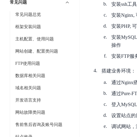
工
常见问题
网
安装ssh工
超3000万全行业词条，800万用户共吸纳
度
BLS
智
关
伐
常见问题总览
安装Nginx
消
能
智能生成PPT
百度AI搜索
BSG
谋
息
物
智能大纲汇总，文库资源沉淀
安装PHP, 
框架安装问题
数
百
服
联
据
安装MySQ
度
务
网
主机配置、使用问题
流
一
for
解
操作
转
AI原生应用
网站创建、配置类问题
见
Kafka
决
安装FTP
平
方
智
消
FTP使用问题
台
伐谋
百度智能云客悦
案
能
息
搭建业务环境：
CloudFlow
全球领先的可商用自我演化超级智能体
大模型驱动的服务营
数据库相关问题
代
服
度
极
通过Ngin
码
务
家-
秒哒
九州·政务大模型
域名相关问题
速
助
for
AIOT
无代码应用搭建平台
构建“1+1+5+∞”
通过Pure
文
手
RocketMQ
语
开发语言支持
件
登入MyS
百度智能云数字员工
百度智能云灵医
音
文
千
缓
网站故障类问题
平
内容运营等8款数字员工焕新上线！免费体验！
医疗AI大模型，构建
设置站点的
字
帆
存
台
识
数
售前售后咨询及账号问题
RapidFS
百度一见
百战·数智营销
调试网站，
别
据
云边协同、自主进化的视觉智能体平台
赋能合作伙伴打造客
云
站点收录