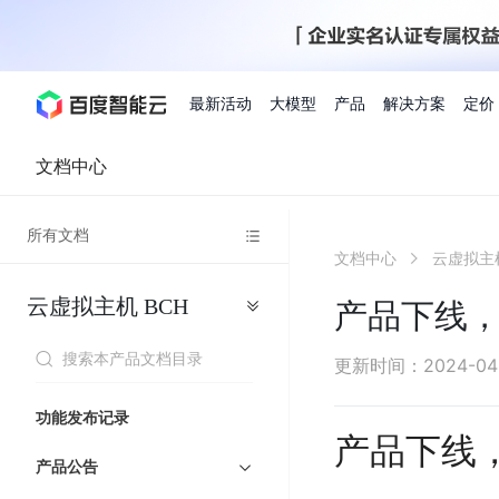
最新活动
大模型
产品
解决方案
定价
文档中心
查看全部活动
进入千帆大模型平台
百度智能云全部产品
全部解决方案
了解定价
文档与社区
了解合作伙伴体系
进入服务与支持
云智一体3.0
所有文档
AI应用与智能体
文档中心
云虚拟主
精选活动
价格计算器
文档
关于合作伙伴
基础服务
市场活动
成为合作伙伴
增值服务-百度智能云
最佳实践
优惠上云
价格详情
开发者资源
新手专享
上云领万
百度千帆
精选推荐
精选推荐
自由搭配产品组合，轻松预估成本
了解定价模式，合理选
云虚拟主机
BCH
Hermes Agent应用部
产品下线
百度千帆·大模型服务及Agent开发平台
我们的伙伴体系
代理销售伙伴
千帆AI应用开发者
人
存
智
物
以Agent为核心的一站式企业级大模型服务平台
云服务器品类特惠
新客限时体
自助工具
2026 百度AI开发者大会
大模型专家服务
智能中国 | 数字化转型进
DuClaw
行业解决方案
人工智能
工
储
能
联
云服务器2核4G低至39元/年
企业数字员工9
提供常见使用问题快速解决通道
开启「万物一体」新纪元
提供常见使用问题快速解决通
联合央视聚焦企业数字化转型
一键部署DuClaw，零门
通用解决方案
百度伐谋
查询合作伙伴
解决方案销售伙伴
SDK中心
百
对
MapReduce
物
更新时间
：
2024-04
智
大
网
百度千帆
智能应用
度
象
联
免费试用体验馆
文心大模型
企业专享权
解决方案实践
智能助手
文心 Moment 大会
云专家服务
智能中国 | 标杆案例
流
云服务器 BCC
10分钟快速部署OpenC
能
数
服
客悦
优秀伙伴展示
技术合作伙伴
API平台
智能体
语音技术
千
存
网
注册并完成实名认证，立即体验热门产品
权益礼包至高可
功能发布记录
式
提供常见使用问题快速解决通道
文心大模型 5.0 正式版上线
一对一定制化支持服务
云智一体赋能千行百业
安全稳定，提供高弹性的
据
务
帆
储
核
产品下线
ERNIE 4.5 Turbo
ERNIE 5.1
快速搭建与AI Workf
计
图像技术
文字识别
数字员工-营销内容创作
精品案例展示
服务伙伴
示例代码中心
人工智能热销榜
模
BOS
心
云推广大使
产品公告
工单服务
企业支持计划
搜索能力登顶国内，预训练成本仅为业界6%
百度网盘企业版
算
人脸与人体
语言与知识
搭建私有知识库与AI
型
套
新购1元，AI能力引擎量包低至75折
推荐新客下单
数字员工-组件开放平台