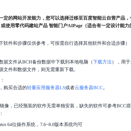
数亿用户验证的企业数字资产管理平台，集智能管理、多人协作、大文件极速传输于一体
18 种格式解析，结构化输出文档关键信息
生态伙伴方案
端到端语音语言大模型
公告通知
线索转化入口
课程
国内短信套餐包
更强的深度思考能力
考试中心
基于Cross-Attention跨模态语音大模型，体验超拟人对话
看图识万物
船舶与海洋工程大模型解决方案
产品公告与服务动
一定的网站开发能力，您可以选择迁移至百度智能云自营产品，
大模型系列课程一站观看
企业首购限时0.99元起
，计算密集型应用专享
视觉+多模态大模型，万物精准识别
大模型语音合成
，或使用零代码建站产品 智能门户AIPage（适合有一定设计能力的
BaiduLinuxClou
政务智能体的百度搜索解决方案
在事实性、指令遵循、智能体等能力上均有显著提升
音色具备更高的自然度、丰富的情感表达等特点
智能文档分析
能源行业企业管理系统智能化升级解决方案
生态适配指南
提供官网搭建、web应用搭建、云上学习和测试等场景的服务
文心大模型驱动，一站式文档处理
下软件和步骤仅供参考，可按需自行选择其他软件和合适步骤）
大模型声音复刻
先进、高效的文档解析模型，专为文档元素识别设计
录制5秒音频，即可极速复刻音色
智慧水务智能体解决方案
生态兼容性全景图
文字识别
数据文件从BCH备份数据中下载到本地电脑（
下载方法
），用于
拓展的云存储服务
覆盖多种场景、多种语言的高精度整图文字检测和
源文件和数据文件，则无需重新下载。
图像增强
C：
地址和公网带宽，增加用户使用弹性
去雾增强放大，重建高清无损图像
，购买合适的
轻量应用服务器LS
或者
云服务器BCC
。
Agent开发工具链
大模型声音复刻
体验AI方案
丰富的Agent开发工具、一站式创建
面向企业客户在游戏、营销、直播、办公等场景提供高效稳定的一站式解决方案
基于大模型zero-shot技术，随时随地录制数秒音频
的镜像，已经预装的软件无需单独安装，缺失的软件可参考BCC搭
自主规划Agent
：
内置多种AI助手常见能力，深入理解用户意图，智能调度多种MCP工具
自主思考并规划任务，适用于基础或日常的业务流程
ntos 64位操作系统，7.6~8.0版本系统均可
工作流Agent