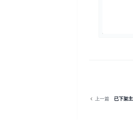
务
云
户
务
Agent
账
堡
管
DTS
号
曦
垒
理
管
数
灵
机
理
据
数
安
库
字
多
全
智
人
用
漏
能
户
洞
驾
访
预
计
驶
问
警
算
舱
控
云
操
DBSC
制
服
作
消
务
企
系
息
上一篇
已下架主
器
业
统
服
BCC
组
安
务
织
专
全
for
属
加
证
RabbitMQ
服
固
书