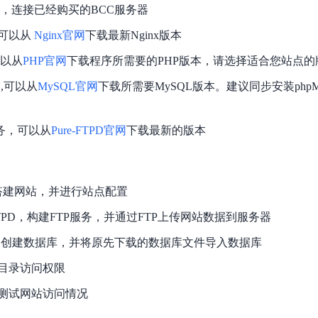
具，连接已经购买的BCC服务器
实时整合文本、图像、PDF等多模态数据，生成高质量结构化报告
严格按照人工编排工作流对话，适用于严谨的业务流程
, 可以从
Nginx官网
下载最新Nginx版本
多智能体协作
可结合全网实时信息进行智能问答，能力丰富强大
支持自定义导入并官方预置多个子Agent,协同完成复杂 场景任务
可以从
PHP官网
下载程序所需要的PHP版本，请选择适合您站点
L,可以从
MySQL官网
下载所需要MySQL版本。建议同步安装phpM
AI云原生与一体机
服务，可以从
Pure-FTPD官网
下载最新的版本
百度百舸·AI计算平台
销一体化AI应用
大模型训推一体化基础设施，十万卡大规模集群
x搭建网站，并进行站点配置
原生产品
百度百舸一体机
政务大模型原生产品体系
-FTPD，构建FTP服务，并通过FTP上传网站数据到服务器
搭载百舸异构计算平台，提供高效的异构资源管理
QL创建数据库，并将原先下载的数据库文件导入数据库
千帆一体机
覆盖全场景的医疗AI生态
搭载千帆大模型工具链平台，内置文心与精选开源大模型
目录访问权限
向量数据库
测试网站访问情况
户全生命周期营销闭环
VectorDB 纯自研高性能、高性价比、生态丰富且即开即用