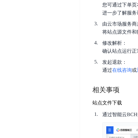
DDoS
您可通过下单页
平
图
海
防
进一步了解服务
台
像
外
护
识
CDN
服
超
由云市场服务商
别
务
级
将站点源文件和
动
链
图
态
应
修改解析：
可
像
加
用
确认站点运行正
信
搜
速
防
存
发起退款：
索
DRCDN
火
证
通过
在线咨询
或
墙
图
边
WAF
像
缘
增
计
云
混
相关事项
强
算
安
合
广
节
全
站点文件下载
云
BML
目
点
中
全
通过智能云BCH
混
BEC
心
功
合
能
边
安
云
AI
缘
全
管