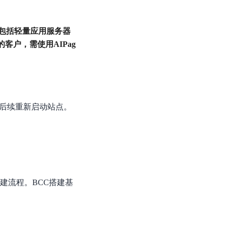
基于业务本体驱动的企业数据智能平台
百度智能云千帆AI原生应用商店
GLM-5.2
云服务器39元/年起，领万元券包
赋能企业AI原生应用创新
提供一站式、开箱即用的AI服务
近千款AI应用，解锁多元体验
文本生成模型，支持 1M 上下文，长程任务执行更稳定、工程规范遵循更可靠
百度伐谋
查看详情
查看详情
查看详情
态一站获取
包括轻量应用服务器
全球领先的可商用自我演化超级智能体
kimi-k2.6
客户，需使用AIPag
dOS生态适配
文本生成模型，同时支持文本、图片与视频输入，思考与非思考模式，对话与 Agent 任务
Hogee
企业一站式AI营销应用
Qwen3.5-397B-A17B
原生视觉语言模型，具备强大的代码生成与智能体能力，对于各类智能体场景具有良好的泛化性
百度一见视觉智能体平台
后续重新启动站点。
识别服务
云边协同、自主进化的视觉智能体平台
秒哒
模型开发
无代码应用搭建平台
百度千帆·大模型服务及Agent开发平台
RedClaw
以Agent为核心的一站式企业级大模型服务平台
万能AI助手，让想法直接发生
建流程。BCC搭建基
百度胜算·数据智能平台
基于业务本体驱动的企业数据智能平台
零门槛AI开发平台EasyDL