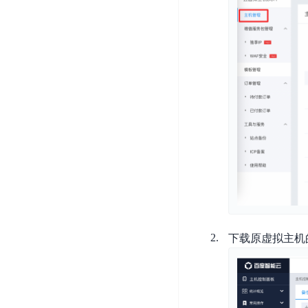
开
服
检
理
发
务
测
平
平
器
服
台
台
ECS
务
BaiduLinuxOS
零
流
门
量
数
槛
审
云
据
AI
计
云
市
库
云
开
分
数
场
市
发
析
据
场
平
库
云
台
RDS
审
EasyDL
计
云
解
知
数
决
下载原虚拟主机
业
识
金
据
务
方
理
融
库
安
案
解
云
Redis
全
机
工
风
云