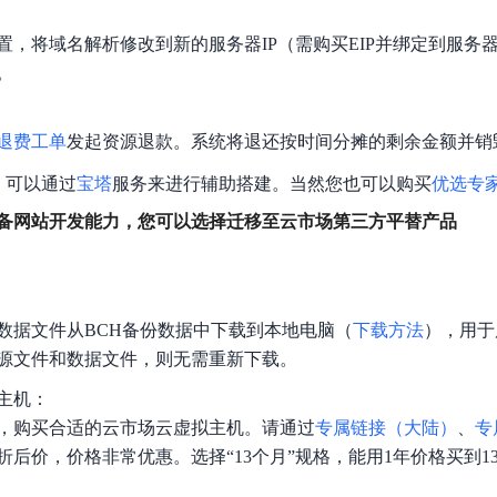
置，将域名解析修改到新的服务器IP（需购买EIP并绑定到服务
。
退费工单
发起资源退款。系统将退还按时间分摊的剩余金额并销
，可以通过
宝塔
服务来进行辅助搭建。当然您也可以购买
优选专
备网站开发能力，您可以选择迁移至云市场第三方平替产品
数据文件从BCH备份数据中下载到本地电脑（
下载方法
），用于
源文件和数据文件，则无需重新下载。
主机：
，购买合适的云市场云虚拟主机。请通过
专属链接（大陆）
、
专
折后价，价格非常优惠。选择“13个月”规格，能用1年价格买到1