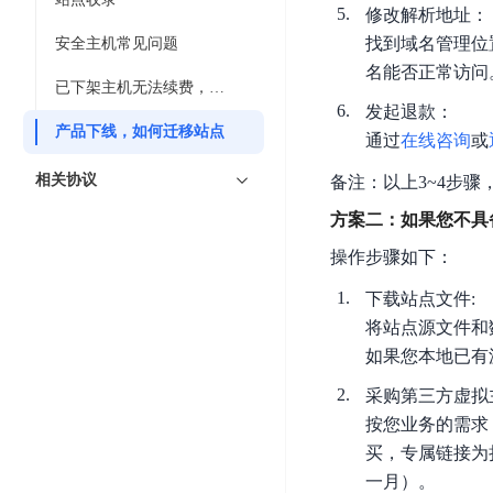
智
语
区
修改解析地址：
备
能
音
块
找到域名管理位
安全主机常见问题
份
平
超
技
链
名能否正常访问
BCB
台
级
已下架主机无法续费，怎么做
术
表
DataBuilder
链
发起退款：
人
产品下线，如何迁移站点
格
BaaS
通过
在线咨询
或
城
脸
存
平
市
识
相关协议
备注：以上3~4步骤
储
台
时
别
TableStorage
方案二：如果您不具
空
超
人
大
级
操作步骤如下：
体
数
链
CDN
分
下载站点文件:
据
数
与
析
将站点源文件和
分
内
字
边
语
析
如果您本地已有
容
商
缘
言
DMI
分
品
采购第三方虚拟
服
处
发
可
按您业务的需求
务
理
网
信
安
买，专属链接为
技
络
登
全
一月）。
术
CDN
记