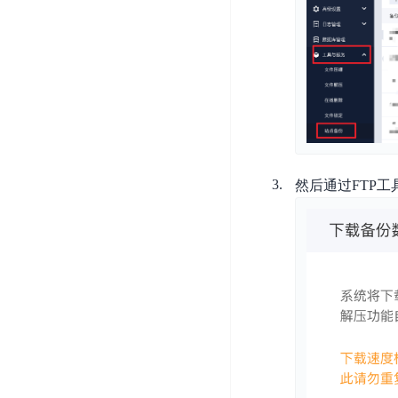
器
业
控
数
人
视
据
号
平
觉
库
码
台
智
DocDB
安
ABC
能
for
全
Robot
平
MongoDB
服
台
内
务
云
容
云
SPNS
原
然后通过FTP
审
游
生
密
核
戏
数
钥
据
机
金
管
库
器
融
理
GaiaDB
翻
智
服
译
能
务
数
体
据
居
SSL
传
民
证
输
服
书
账
服