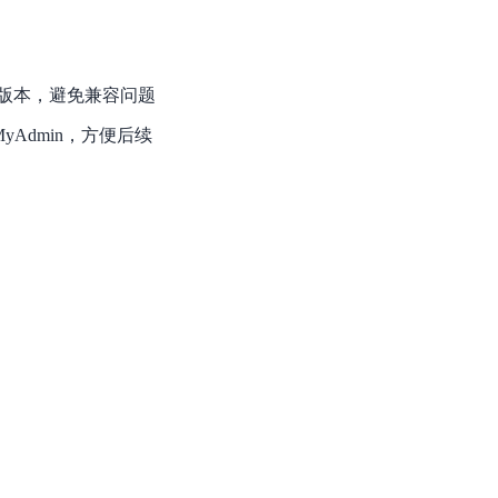
零算法基础定制高精度AI模型
全功能AI开发平台BML
提供一站式AI开发、训练及推理环境，
的版本，避免兼容问题
yAdmin，方便后续
AI安全护栏
多模态大模型的安全围栏，助力企业内容合规
MapReduce计算集群服务
供全托管的Hadoop/Spark计算集群服务，安全可靠