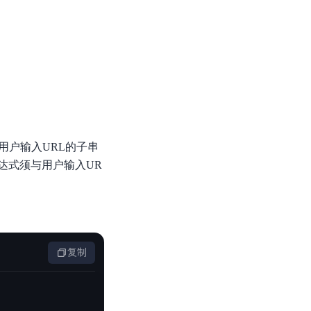
零算法基础定制高精度AI模型
全功能AI开发平台BML
提供一站式AI开发、训练及推理环境，
用户输入URL的子串
AI安全护栏
则表达式须与用户输入UR
多模态大模型的安全围栏，助力企业内容合规
MapReduce计算集群服务
供全托管的Hadoop/Spark计算集群服务，安全可靠
复制