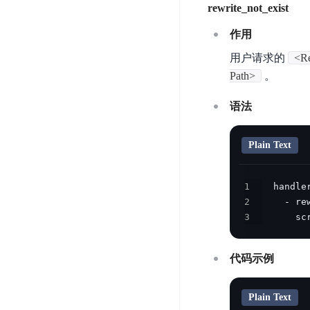
rewrite_not_exist
器
业
控
数
人
视
据
作用
号
平
觉
库
码
用户请求的
<R
台
智
DocDB
安
Path>
。
ABC
能
for
全
Robot
平
MongoDB
服
语法
台
内
务
云
容
云
SPNS
原
Plain Text
审
游
生
密
核
戏
数
钥
1
据
机
金
管
2
库
器
融
理
3
      sc
GaiaDB
翻
智
服
译
能
务
数
体
代码示例
据
居
SSL
传
民
证
输
服
书
Plain Text
账
服