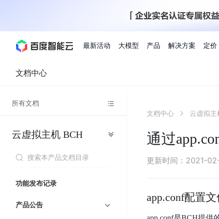
最新活动
大模型
产品
解决方案
定价
文档中心
查看全部活动
进入千帆大模型平台
百度智能云全部产品
全部解决方案
了解定价
文档与社区
了解合作伙伴体系
进入服务与支持
云智一体3.0
所有文档
AI应用与智能体
文档中心
云虚拟主
精选活动
价格计算器
文档
关于合作伙伴
基础服务
市场活动
成为合作伙伴
增值服务-百度智能云
最佳实践
优惠上云
价格详情
开发者资源
新手专享
上云领万
百度千帆
精选推荐
精选推荐
自由搭配产品组合，轻松预估成本
了解定价模式，合理选
云虚拟主机
BCH
Hermes Agent应用部
通过app.
百度千帆·大模型服务及Agent开发平台
我们的伙伴体系
代理销售伙伴
千帆AI应用开发者
人
存
智
物
以Agent为核心的一站式企业级大模型服务平台
云服务器品类特惠
新客限时体
自助工具
2026 百度AI开发者大会
大模型专家服务
智能中国 | 数字化转型进
DuClaw
行业解决方案
人工智能
工
储
能
联
云服务器2核4G低至39元/年
企业数字员工9
提供常见使用问题快速解决通道
开启「万物一体」新纪元
提供常见使用问题快速解决通
联合央视聚焦企业数字化转型
一键部署DuClaw，零门
通用解决方案
百度伐谋
查询合作伙伴
解决方案销售伙伴
SDK中心
百
对
MapReduce
物
更新时间
：
2021-02
智
大
网
百度千帆
智能应用
度
象
联
免费试用体验馆
文心大模型
企业专享权
解决方案实践
智能助手
文心 Moment 大会
云专家服务
智能中国 | 标杆案例
流
云服务器 BCC
10分钟快速部署OpenC
能
数
服
客悦
优秀伙伴展示
技术合作伙伴
API平台
智能体
语音技术
千
存
网
注册并完成实名认证，立即体验热门产品
权益礼包至高可
功能发布记录
式
提供常见使用问题快速解决通道
文心大模型 5.0 正式版上线
一对一定制化支持服务
云智一体赋能千行百业
安全稳定，提供高弹性的
据
务
帆
储
核
ERNIE 4.5 Turbo
ERNIE 5.1
app.conf配置
快速搭建与AI Workf
计
图像技术
文字识别
数字员工-营销内容创作
精品案例展示
服务伙伴
示例代码中心
人工智能热销榜
模
BOS
心
云推广大使
产品公告
工单服务
企业支持计划
搜索能力登顶国内，预训练成本仅为业界6%
百度网盘企业版
算
人脸与人体
语言与知识
搭建私有知识库与AI
型
套
新购1元，AI能力引擎量包低至75折
推荐新客下单
app.conf是BC
数字员工-组件开放平台