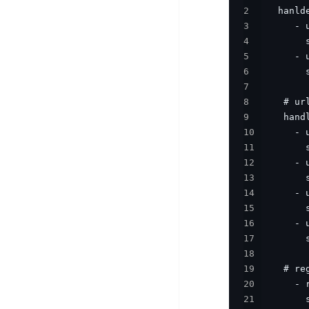
DDoS
2
平
图
海
防
3
台
像
外
护
4
识
CDN
服
超
5
别
务
级
6
动
链
7
图
态
应
8
可
像
加
用
9
信
搜
速
防
10
存
索
DRCDN
火
11
证
墙
图
12
边
WAF
13
像
缘
14
增
计
云
混
15
强
算
安
合
16
广
节
全
云
BML
17
目
点
中
全
18
混
BEC
心
功
19
合
能
20
边
安
云
21
AI
缘
全
管