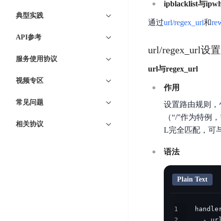
工
ipblacklist与ipwhi
网
超3000万全行业词条，800万用户共吸纳
度
BLS
智
典型实践
关
伐
通过
url/regex_url
和
re
消
能
智能生成PPT
百度AI搜索
BSG
谋
息
物
API参考
智能大纲汇总，文库资源沉淀
数
百
服
联
url/regex_ur
据
服务使用协议
度
务
网
流
url与regex_url
一
for
解
转
视频专区
AI原生应用
见
Kafka
决
作用
平
方
智
消
常见问题
台
设置路由规则，
伐谋
百度智能云客悦
案
能
息
CloudFlow
（“/”作为特例，
全球领先的可商用自我演化超级智能体
大模型驱动的服务营
代
服
度
相关协议
L完全匹配，可与scr
极
码
务
家-
秒哒
九州·政务大模型
速
助
for
AIOT
无代码应用搭建平台
构建“1+1+5+∞”
语法
文
手
RocketMQ
语
件
百度智能云数字员工
百度智能云灵医
音
文
千
缓
Plain Text
平
内容运营等8款数字员工焕新上线！免费体验！
医疗AI大模型，构建
字
帆
存
台
识
数
RapidFS
百度一见
百战·数智营销
1
别
据
云边协同、自主进化的视觉智能体平台
赋能合作伙伴打造客
云
2