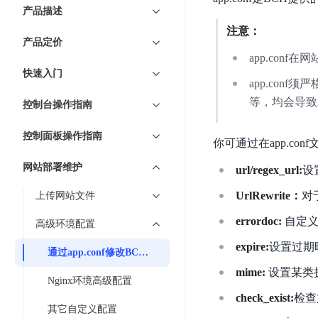
7 × 24 小时在线提供服务
复杂业务专属支持
云
BSC
AI原生应用商店
云市场
新手入门
ERNIE X1 Turbo
产品描述
DeepSeek-V4
服
件
磁
云计算
数
搭建官网在线客服与
大模型增值服务上新
免费大模型
云服务器BCC
具备更长的思维链，
务
结构创新和超高上下文效率、Agent 能力得到专项优化
注意：
GPU云服务器
盘
时
特惠榜单
网站建设
入门指南
据
产品定价
工信部教考中心大模型证书6折
入门到进阶，
及
计算
存储
配备GPU的云端服务器
CDS
序
ERNIE X1.1
app.conf在
可
语音识别
ERNIE 5.0-正式版
Agent
营销服务
安全服务
最佳实践
时
网络
数据库
快速入门
文
视
原生全模态大模型，基础能力全面升级
开
轻量应用服务器
app.conf须
空
人脸识别
件
化
大数据
容器
发
行业智能
企业应用
等，均会导致
数
PaddleOCR-VL
控制台操作指南
ERNIE 4.5 Turbo VL
存
Sugar
平
文字识别
安全
CDN与边缘
据
全新多模理解模型，图片理解、创作、翻译、代码等能力显著
储
BI
分析决策
公司服务
台
对象存储BOS
控制面板操作指南
库
你可通过在app.con
CFS
管理运维
混合云
图像识别
Elasticsearch
稳定、安全、高效、高可
百
TSDB
智能办公
人工智能
并
网站部署维护
操作系统
url/regex_url:
设
度
数
物
ARM云
弹性公网IP
MCP及Agent开发
行
生活休闲
API商城
胜
据
联
UrlRewrite：
对
上传网站文件
应用产品
文
为用户访问公网提供IP
算
仓
网
MCP组件
件
精选Agent
errordoc:
自定义
库
智能应用
行业应用
高级环境配置
DuClaw
安
百度云手机
存
聚合优质工具与MCP服务
官方能力直达，快速
PALO
全
expire:
设置过期
视频云平台
企业服务
DuMate
储
通过app.conf修改BCH环境配置
日
套
百度搜索
全能AI助手
PFS
地图服务
mime:
设置某类
秒
志
件
Nginx环境高级配置
25年搜索沉淀，权威高质多模态信源
哒
存
服
check_exist:
检查
天
储
其它自定义配置
百度百科
深度研究Agent
百
务