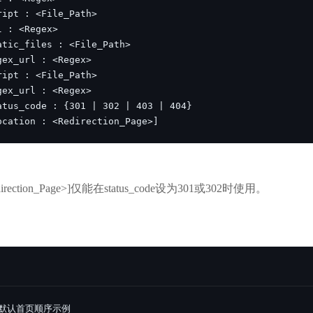
ocation : <Redirection_Page>]
<Redirection_Page>]仅能在status_code设为301或302时使用。