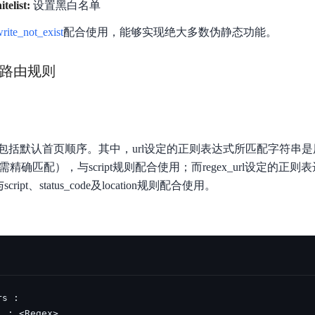
telist:
设置黑白名单
实时整合文本、图像、PDF等多模态数据，生成高质量结构化报告
严格按照人工编排工作流对话，适用于严谨的业务流程
write_not_exist
配合使用，能够实现绝大多数伪静态功能。
多智能体协作
可结合全网实时信息进行智能问答，能力丰富强大
支持自定义导入并官方预置多个子Agent,协同完成复杂 场景任务
l设置路由规则
AI云原生与一体机
包括默认首页顺序。其中，url设定的正则表达式所匹配字符串是
百度百舸·AI计算平台
需精确匹配），与script规则配合使用；而regex_url设定的正
销一体化AI应用
大模型训推一体化基础设施，十万卡大规模集群
ipt、status_code及location规则配合使用。
原生产品
百度百舸一体机
政务大模型原生产品体系
搭载百舸异构计算平台，提供高效的异构资源管理
千帆一体机
覆盖全场景的医疗AI生态
搭载千帆大模型工具链平台，内置文心与精选开源大模型
向量数据库
户全生命周期营销闭环
VectorDB 纯自研高性能、高性价比、生态丰富且即开即用