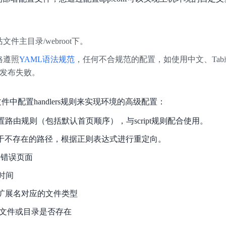
数亿用户验证的企业数字资产管理平台，集智能管理、多人协作、大文件极速传输于一体
18 种格式解析，结构化输出文档关键信息
生态伙伴方案
端到端语音语言大模型
公告通知
线索转化入口
课程
国内短信套餐包
更强的深度思考能力
考试中心
基于Cross-Attention跨模态语音大模型，体验超拟人对话
看图识万物
船舶与海洋工程大模型解决方案
产品公告与服务动
大模型系列课程一站观看
企业首购限时0.99元起
，计算密集型应用专享
视觉+多模态大模型，万物精准识别
网站文件主目录/webroot下。
大模型语音合成
BaiduLinuxClou
政务智能体的百度搜索解决方案
在事实性、指令遵循、智能体等能力上均有显著提升
音色具备更高的自然度、丰富的情感表达等特点
严格遵照
YAML语法规范
，任何不合规范的配置，如使用中文、Ta
智能文档分析
能源行业企业管理系统智能化升级解决方案
生态适配指南
发布失败。
提供官网搭建、web应用搭建、云上学习和测试等场景的服务
文心大模型驱动，一站式文档处理
大模型声音复刻
先进、高效的文档解析模型，专为文档元素识别设计
录制5秒音频，即可极速复刻音色
智慧水务智能体解决方案
生态兼容性全景图
文字识别
f文件中配置handlers规则来实现环境的高级配置：
拓展的云存储服务
覆盖多种场景、多种语言的高精度整图文字检测和
置路由规则（包括默认首页顺序），与script规则配合使用。
图像增强
于不存在的路径，根据正则表达式进行重定向。
地址和公网带宽，增加用户使用弹性
去雾增强放大，重建高清无损图像
Agent开发工具链
错误页面
大模型声音复刻
体验AI方案
丰富的Agent开发工具、一站式创建
时间
面向企业客户在游戏、营销、直播、办公等场景提供高效稳定的一站式解决方案
基于大模型zero-shot技术，随时随地录制数秒音频
自主规划Agent
扩展名对应的文件类型
内置多种AI助手常见能力，深入理解用户意图，智能调度多种MCP工具
自主思考并规划任务，适用于基础或日常的业务流程
文件或目录是否存在
工作流Agent