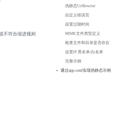
基于业务本体驱动的企业数据智能平台
百度智能云千帆AI原生应用商店
GLM-5.2
云服务器39元/年起，领万元券包
伪静态UrlRewrite
赋能企业AI原生应用创新
提供一站式、开箱即用的AI服务
近千款AI应用，解锁多元体验
文本生成模型，支持 1M 上下文，长程任务执行更稳定、工程规范遵循更可靠
百度伐谋
查看详情
自定义错误页
查看详情
查看详情
态一站获取
全球领先的可商用自我演化超级智能体
kimi-k2.6
设置过期时间
dOS生态适配
文本生成模型，同时支持文本、图片与视频输入，思考与非思考模式，对话与 Agent 任务
b或不符合缩进规则
Hogee
MIME文件类型定义
企业一站式AI营销应用
Qwen3.5-397B-A17B
检查文件和目录是否存在
原生视觉语言模型，具备强大的代码生成与智能体能力，对于各类智能体场景具有良好的泛化性
设置IP 黑名单/白名单
百度一见视觉智能体平台
识别服务
云边协同、自主进化的视觉智能体平台
完整示例
通过app.conf实现伪静态示例
秒哒
模型开发
无代码应用搭建平台
百度千帆·大模型服务及Agent开发平台
RedClaw
以Agent为核心的一站式企业级大模型服务平台
万能AI助手，让想法直接发生
百度胜算·数据智能平台
基于业务本体驱动的企业数据智能平台
零门槛AI开发平台EasyDL