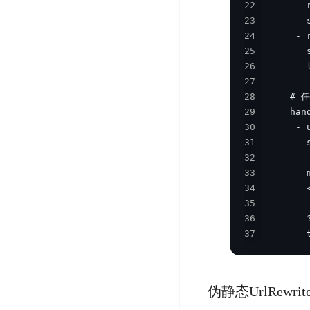
22
开
服
检
理
23
发
务
测
平
24
平
器
服
台
25
台
ECS
务
26
BaiduLinuxOS
零
流
27
门
28
量
数
29
槛
审
云
据
30
AI
计
云
市
库
31
云
开
分
数
场
32
市
发
析
据
33
场
平
库
云
34
台
RDS
审
35
EasyDL
36
计
云
解
37
        
知
数
决
业
识
金
据
务
方
理
融
库
安
案
解
云
Redis
伪静态UrlRewrit
全
机
工
风
云