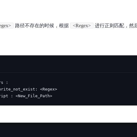
egex>
路径不存在的时候，根据
<Regex>
进行正则匹配，然
ript : <New_File_Path>  