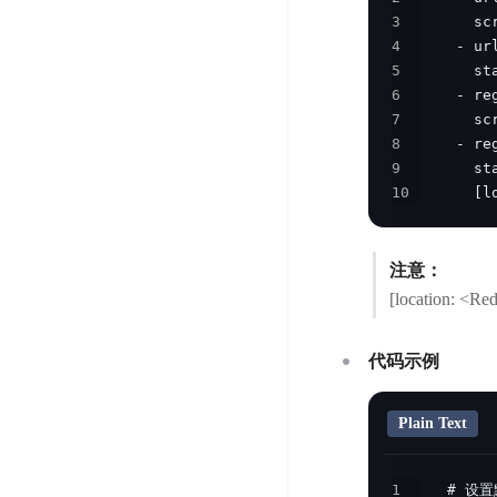
智
语
区
备
3
能
音
块
4
份
平
超
技
链
5
BCB
台
级
术
6
表
DataBuilder
链
7
人
格
BaaS
8
城
脸
存
平
9
市
识
储
台
10
      [l
时
别
TableStorage
空
超
人
大
级
体
注意：
数
链
CDN
分
[location: 
据
数
与
析
分
内
字
边
语
析
容
商
代码示例
缘
言
DMI
分
品
服
处
发
可
Plain Text
务
理
网
信
安
技
络
登
全
1
术
CDN
记