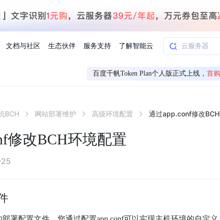
文档与社区
生态伙伴
服务支持
了解智能云
百度千帆Token Plan个人版正式上线，
首购
AI应用方案
智慧工业
机BCH
网站部署维护
高级环境配置
通过app.conf修改B
知一
合作伙伴赋能
学习认证
行业解读
千帆社区
AI赋能
企服推荐
千帆AI加速器
联系我们
新闻动态
元新购券
全栈AI能力赋能应用开发
百度搭子DuMate
择计费模式
署
百度千帆·大模型服务及Agent开发平台
能源行业企
conf修改BCH环境配置
中心
合作伙伴培训
实践案例
线上大模型案例课程
你的超级AI助手 真干活 用搭子
验
域名注册服务
行时
培训认证
行业白皮书
我要建议
最新资讯
端到端语音语言大模型
.9元
.COM域名注册29元起
道
学练考认一站式平台
权威、全面的行业报告解读
产品及服务官方反
百度智能云业内最
槛部署7x24小时个人超级助手
基于跨模态大模型，体验超拟人对话
快速搭建企业AI知识库问答平台
客悦智能客服
船舶与海洋
合作伙伴课程中心
千帆杯AI参赛作品
线上产品实操课程
-25
益
智能商标注册
课程学习
分析师报告
我要投诉
公告通知
大模型语音合成
law
百度百舸AI算力管理
合作伙伴人才认证
线下培育
减6000元
首购275元，多买多省
全场景课程体系
权威机构云市场趋势解读
产品及服务官方投
最新公告通知及时
云计算服务
大模型升级语音合成，音色更自然
PP-StructureV3
文件
low 编排平台
飞桨企业赋能
人才认证
限时招募中
建站特惠
多模态基础大模型，去幻觉、逻辑推理和代码能力明显增强
高效文档解析模型，复杂结构和多栏布局文档处理优势显著
大模型文档解析
信息公告
助手
返利 最高8万元
企业首购SSL证书5折
H提供的部署配置文件，您通过配置app.conf可以实现主机环境的自定义
学习中心