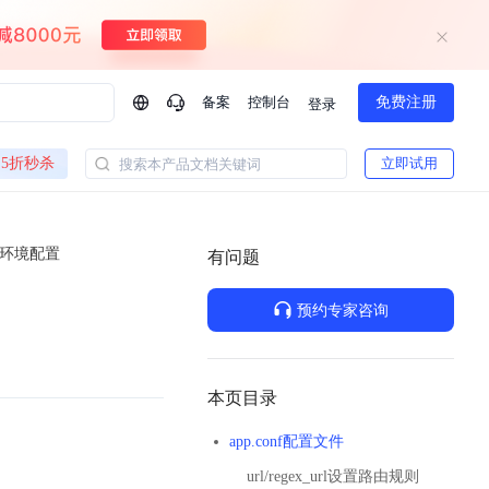
备案
控制台
免费注册
登录
问问AI助手
5折秒杀
立即试用
搜索本产品文档关键词
企业实名认证有什么福利？
如何免费试用百度智
方案
智慧政务
CH环境配置
模型与应用
有问题
一站式企业级大模型服务
热门产品
AI体验中心
Dumate
业管理系统智能化升级
政务智能体的百度搜索解决方案
提供一站式、开箱即用的AI服务
预约专家咨询
百度搭子DuMate
百度智能云大模型系列课程
云服务器BCC
馈渠道
新动态
你的超级AI助手 真干活 用搭子
500+节免费观看 持续更新
工程大模型解决方案
智慧水务智能体解决方案
Duclaw
其他大模型
百度千帆·大模型服务及Agent开发平台
千帆大模型平台
本页目录
诉渠道
了解
以Agent为核心的一站式企业级大模型服务平台
Deepseek-V4-Flash
app.conf配置文件
文本生成模型，通过更小的模型参数与激活规模，提供更为快捷、经济的 API 服务
百度胜算·数据智能平台
url/regex_url设置路由规则
企业实名认证专属权益
大模型专家服务
热门AI能力
。