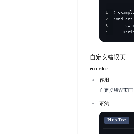
务
云
户
务
Agent
账
堡
管
1
DTS
号
曦
垒
2
理
管
数
灵
机
3
理
据
数
4
    scri
安
库
字
多
全
智
人
用
漏
能
户
洞
自定义错误页
驾
访
预
计
驶
问
errordoc
警
算
舱
控
云
作用
操
DBSC
制
服
作
自定义错误页面
消
务
企
系
息
器
业
统
语法
服
BCC
组
安
务
织
专
全
for
Plain Text
属
加
证
RabbitMQ
服
固
书