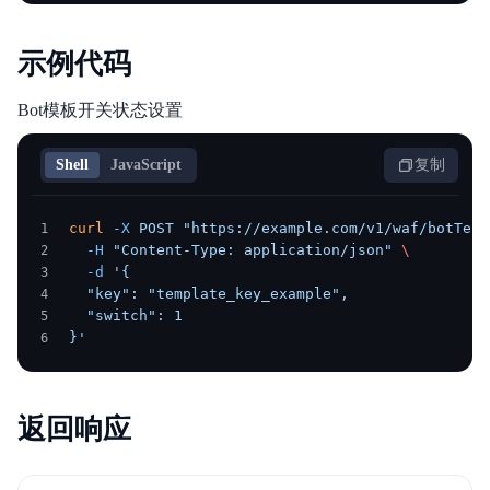
示例代码
Bot模板开关状态设置
Shell
JavaScript
复制
curl
 -X
 POST
 "https://example.com/v1/waf/botTemp
  -H
 "Content-Type: application/json"
 \
  -d
 '{
  "key": "template_key_example",
  "switch": 1
}'
返回响应