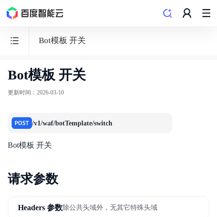
Bot模板 开关
Bot模板 开关
Web
应
更新时间
：
2026-03-10
用
防
POST
/v1/waf/botTemplate/switch
火
墙
Bot模板 开关
WAF
请求参数
Headers 参数
除公共头域外，无其它特殊头域
最新动态