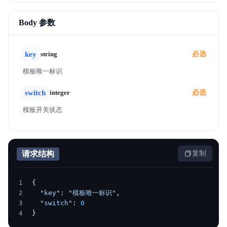
产品介绍
Body 参数
产品定价
key
string
必选
操作指南
模板唯一标识
最佳实践
switch
integer
必选
常见问题
模板开关状态
API参考
相关协议
请求结构
复制
{
  "key"
: 
"模板唯一标识"
,
  "switch"
: 
0
}