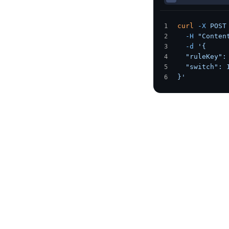
作
与
curl
 -X
 POST
生
  -H
 "Conten
  -d
 '{
态
  "ruleKey":
  "switch": 
开
}'
发
者
服
务
与
支
持
了