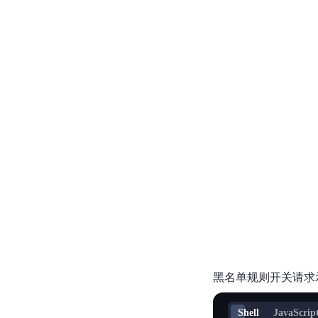
解
决
方
案
企
业
服
务
云
市
场
合
Shell
JavaScrip