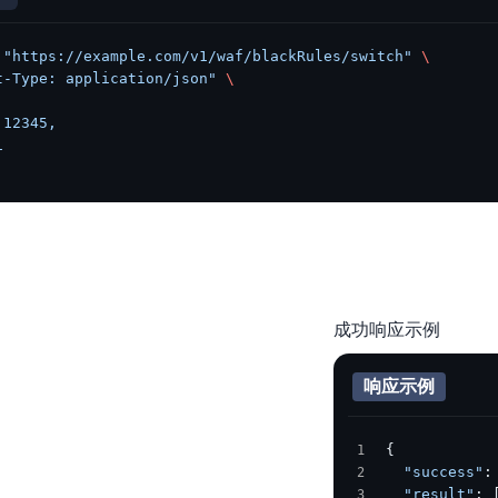
 "https://example.com/v1/waf/blackRules/switch"
 \
t-Type: application/json"
 \
 12345,
1
响应示例
{
  "success"
:
  "result"
: 