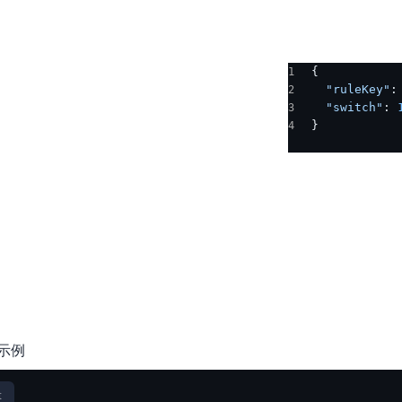
{
  "ruleKey"
:
  "switch"
: 
}
t