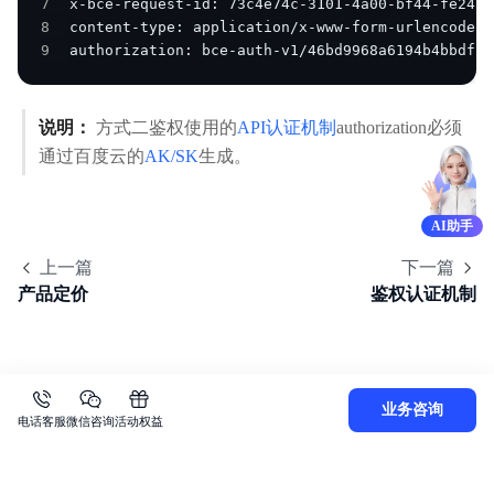
7
8
9
authorization: bce-auth-v1/46bd9968a6194b4bbdf03
说明：
方式二鉴权使用的
API认证机制
authorization必须
通过百度云的
AK/SK
生成。
AI助手
上一篇
下一篇
产品定价
鉴权认证机制
业务咨询
电话客服
微信咨询
活动权益