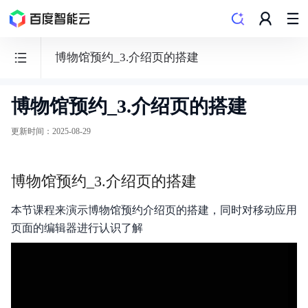
博物馆预约_3.介绍页的搭建
博物馆预约_3.介绍页的搭建
爱
速
更新时间
：
2025-08-29
搭
低
博物馆预约_3.介绍页的搭建
代
码
本节课程来演示博物馆预约介绍页的搭建，同时对移动应用
平
页面的编辑器进行认识了解
台