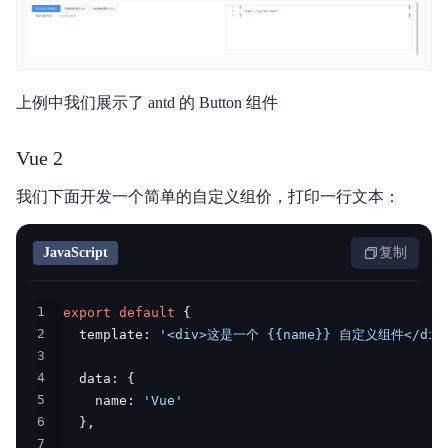
上例中我们展示了 antd 的 Button 组件
Vue 2
我们下面开发一个简单的自定义组价，打印一行文本：
JavaScript
复制
1
export
default
{
2
  template
:
'<div>这是一个 {{name}} 自定义组件</div
3
4
  data
:
{
5
    name
:
'Vue'
6
}
,
7