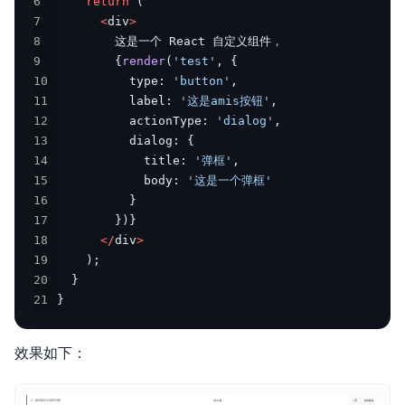
6
return
(
7
<
div
>
8
9
{
render
(
'test'
,
{
10
          type
:
'button'
,
11
          label
:
'这是amis按钮'
,
12
          actionType
:
'dialog'
,
13
          dialog
:
{
14
            title
:
'弹框'
,
15
            body
:
'这是一个弹框'
16
}
17
}
)
}
18
<
/
div
>
19
)
;
20
}
21
}
效果如下：