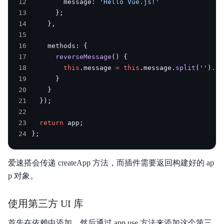
12
        message
:
'Hello Vue.js!'
13
}
;
14
}
,
15
16
    methods
:
{
17
reverseMessage
(
)
{
18
this
.
message 
=
this
.
message
.
split
(
''
)
.
re
19
}
20
}
21
}
)
;
22
23
return
 app
;
24
}
;
爱速搭会传递 createApp 方法，而插件需要返回构建好的 ap
p 对象。
使用第三方 UI 库
首先在依赖中添加，然后通过 app.use 方法来添加这个第三