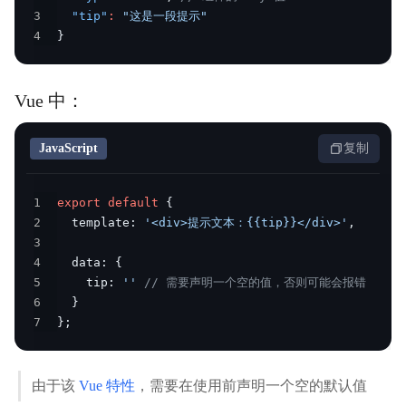
3
"tip"
:
"这是一段提示"
4
}
Vue 中：
JavaScript
复制
1
export
default
{
2
  template
:
'<div>提示文本：{{tip}}</div>'
,
3
4
  data
:
{
5
    tip
:
''
// 需要声明一个空的值，否则可能会报错
6
}
7
}
;
由于该
Vue 特性
，需要在使用前声明一个空的默认值