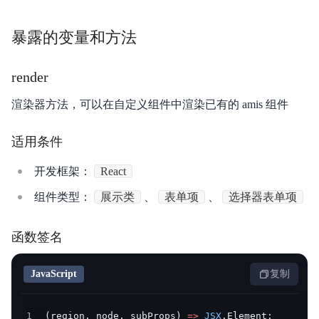
暴露的变量和方法
render
渲染器方法，可以在自定义组件中渲染已有的 amis 组件
适用条件
开发框架：
React
组件类型：
展示类
、
表单项
、
选择器表单项
函数签名
JavaScript
复制
1
(
region
,
 node
,
 subProps
)
=>
JSX
.
Element
;