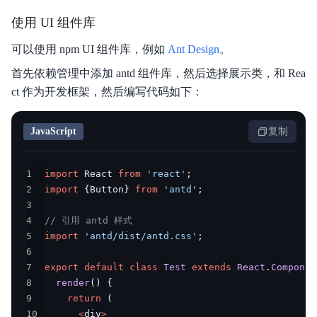
使用 UI 组件库
可以使用 npm UI 组件库，例如
Ant Design
。
首先依赖管理中添加 antd 组件库，然后选择展示类，和 Rea
ct 作为开发框架，然后编写代码如下：
JavaScript
复制
1
import
 React 
from
'react'
;
2
import
{
Button
}
from
'antd'
;
3
4
// 引用 antd 样式
5
import
'antd/dist/antd.css'
;
6
7
export
default
class
Test
extends
React
.
Componen
8
render
(
)
{
9
return
(
10
<
div
>