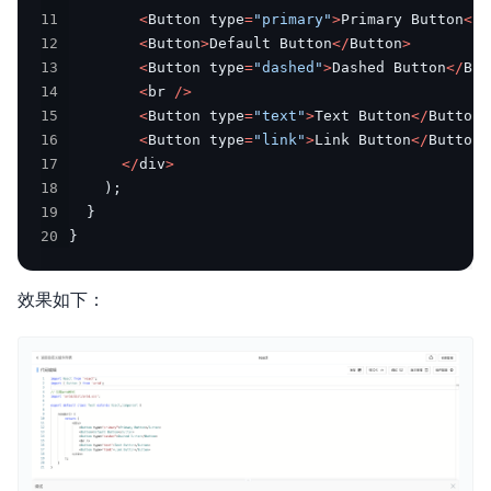
11
<
Button type
=
"primary"
>
Primary Button
<
/
B
12
<
Button
>
Default Button
<
/
Button
>
13
<
Button type
=
"dashed"
>
Dashed Button
<
/
But
14
<
br 
/
>
15
<
Button type
=
"text"
>
Text Button
<
/
Button
>
16
<
Button type
=
"link"
>
Link Button
<
/
Button
>
17
<
/
div
>
18
)
;
19
}
20
}
效果如下：