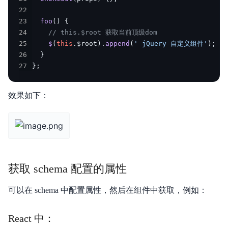
22
23
foo
(
)
{
24
// this.$root 获取当前顶级dom
25
$
(
this
.
$root
)
.
append
(
' jQuery 自定义组件'
)
;
26
}
27
}
;
效果如下：
获取 schema 配置的属性
可以在 schema 中配置属性，然后在组件中获取，例如：
React 中：