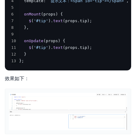
4
  template
:
`
提示文本：<span id="tip"></span>
`
,
5
6
onMount
(
props
)
{
7
$
(
'#tip'
)
.
text
(
props
.
tip
)
;
8
}
,
9
10
onUpdate
(
props
)
{
11
$
(
'#tip'
)
.
text
(
props
.
tip
)
;
12
}
13
}
;
效果如下：