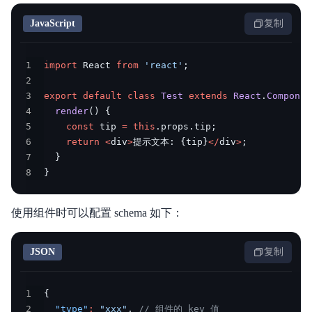
JavaScript
复制
1
import
 React 
from
'react'
;
2
3
export
default
class
Test
extends
React
.
Componen
4
render
(
)
{
5
const
 tip 
=
this
.
props
.
tip
;
6
return
<
div
>
提示文本
:
{
tip
}
<
/
div
>
;
7
}
8
}
使用组件时可以配置 schema 如下：
JSON
复制
1
{
2
"type"
:
"xxx"
,
// 组件的 key 值