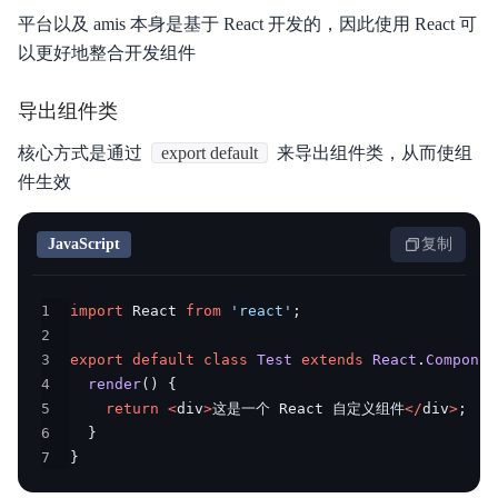
平台以及 amis 本身是基于 React 开发的，因此使用 React 可
以更好地整合开发组件
导出组件类
核心方式是通过
export default
来导出组件类，从而使组
件生效
JavaScript
复制
1
import
 React 
from
'react'
;
2
3
export
default
class
Test
extends
React
.
Componen
4
render
(
)
{
5
return
<
div
>
这是一个 React 自定义组件
<
/
div
>
;
6
}
7
}