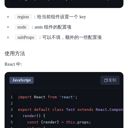
region
：给当前组件设置一个 key
node
：amis 组件的配置项
subProps
：可以不填，额外的一些配置项
使用方法
React 中:
JavaScript
复制
1
import
 React 
from
'react'
;
2
3
export
default
class
Test
extends
React
.
Componen
4
render
(
)
{
5
const
{
render
}
=
this
.
props
;