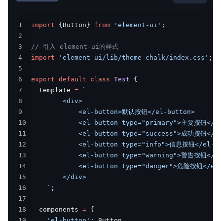
1
import
{
Button
}
from
'element-ui'
;
2
3
// 引入 element-ui的样式
4
import
'element-ui/lib/theme-chalk/index.css'
;
5
6
export
default
class
Test
{
7
  template 
=
`
8
9
10
11
12
13
14
15
16
`
;
17
18
  components 
=
{
19
'el-button'
: