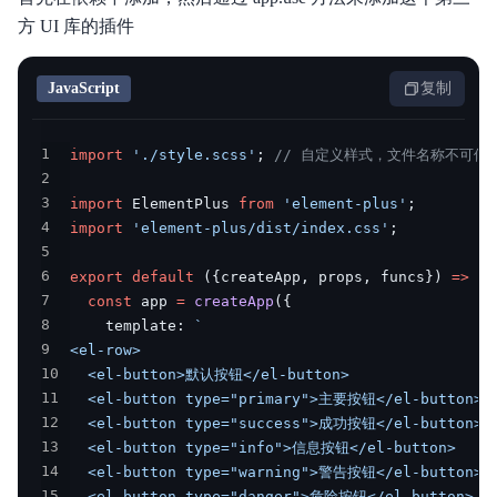
方 UI 库的插件
JavaScript
复制
1
import
'./style.scss'
;
// 自定义样式，文件名称不可修
2
3
import
 ElementPlus 
from
'element-plus'
;
4
import
'element-plus/dist/index.css'
;
5
6
export
default
(
{
createApp
,
 props
,
 funcs
}
)
=>
{
7
const
 app 
=
createApp
(
{
8
    template
:
`
9
10
11
12
13
14
15