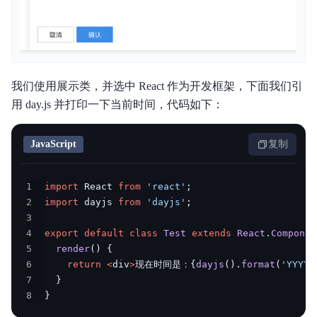
我们使用展示类，并选中 React 作为开发框架，下面我们引
用 day.js 并打印一下当前时间，代码如下：
JavaScript
复制
1
import
 React 
from
'react'
;
2
import
 dayjs 
from
'dayjs'
;
3
4
export
default
class
Test
extends
React
.
Componen
5
render
(
)
{
6
return
<
div
>
现在时间是：
{
dayjs
(
)
.
format
(
'YYYY-
7
}
8
}