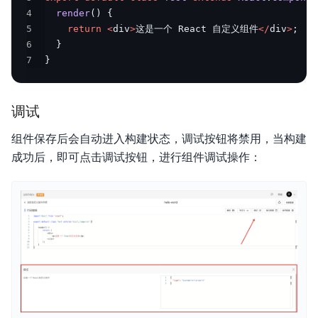
4
render
(
)
{
5
return
<
div
>
这是一个 React 自定义组件
<
/
div
>
;
6
}
7
}
调试
组件保存后会自动进入构建状态，调试按钮将禁用，当构建
成功后，即可点击调试按钮，进行组件调试操作：