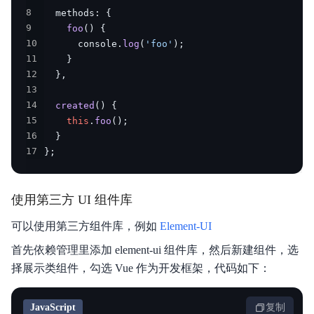
8
  methods
:
{
9
foo
(
)
{
10
      console
.
log
(
'foo'
)
;
11
}
12
}
,
13
14
created
(
)
{
15
this
.
foo
(
)
;
16
}
17
}
;
使用第三方 UI 组件库
可以使用第三方组件库，例如
Element-UI
首先依赖管理里添加 element-ui 组件库，然后新建组件，选
择展示类组件，勾选 Vue 作为开发框架，代码如下：
JavaScript
复制