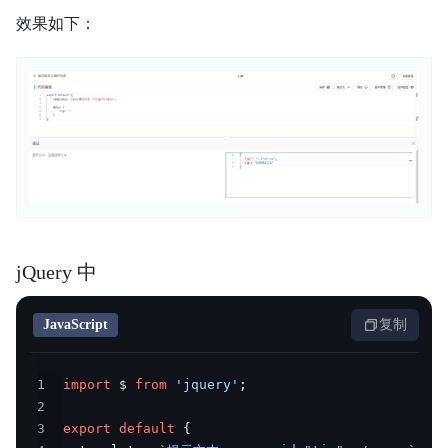
效果如下：
jQuery 中
JavaScript
复制
1
import
 $ 
from
'jquery'
;
2
3
export
default
{