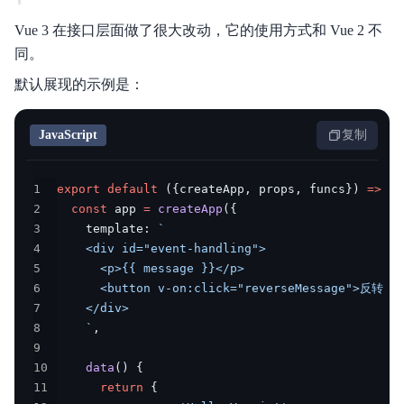
Vue 3 在接口层面做了很大改动，它的使用方式和 Vue 2 不
同。
默认展现的示例是：
JavaScript
复制
1
export
default
(
{
createApp
,
 props
,
 funcs
}
)
=>
{
2
const
 app 
=
createApp
(
{
3
    template
:
`
4
5
6
7
8
`
,
9
10
data
(
)
{
11
return
{