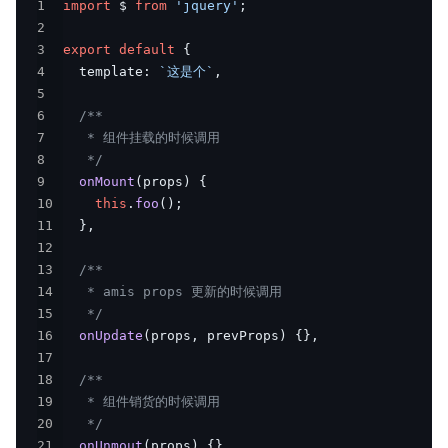
1
import
 $ 
from
'jquery'
;
2
3
export
default
{
4
  template
:
`
这是个
`
,
5
6
7
8
   */
9
onMount
(
props
)
{
10
this
.
foo
(
)
;
11
}
,
12
13
14
15
   */
16
onUpdate
(
props
,
 prevProps
)
{
}
,
17
18
19
20
   */
21
onUnmout
(
props
)
{
}
,