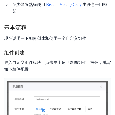
至少能够熟练使用
React
、
Vue
、
jQuery
中任意一门框
功能更新记录
架
产品描述
基本流程
产品定价
现在说明一下如何创建和使用一个自定义组件
快速入门
操作指南
组件创建
数据模型
进入自定义组件模块，点击左上角「新增组件」按钮，填写
如下组件配置：
API对接
应用搭建
对象存储
BPM引擎