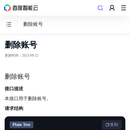
删除账号
删除账号
云
原
更新时间
：
2023-09-22
生
数
删除账号
据
库
接口描述
GaiaDB
本接口用于删除账号。
请求结构
Plain Text
复制
功能发布记录