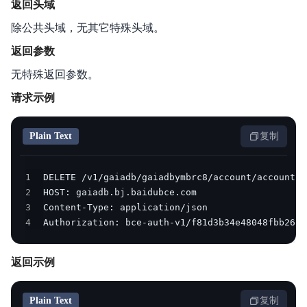
返回头域
常见问题
除公共头域，无其它特殊头域。
相关协议
返回参数
无特殊返回参数。
请求示例
Plain Text
复制
1
2
3
4
Authorization: bce-auth-v1/f81d3b34e48048fbb2634
返回示例
Plain Text
复制