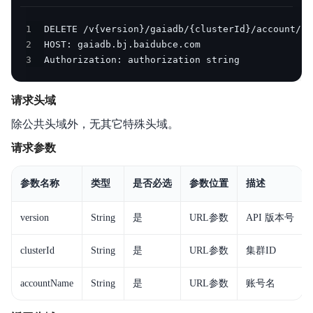
产品公告
1
2
产品简介
3
Authorization: authorization string
计算节点规格
请求头域
产品计费
除公共头域外，无其它特殊头域。
快速入门
请求参数
操作指南
参数名称
类型
是否必选
参数位置
描述
API参考
version
String
是
URL参数
API 版本号
SDK
clusterId
String
是
URL参数
集群ID
性能白皮书
accountName
String
是
URL参数
账号名
最佳实践