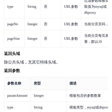
过滤参数模板类
常见问题
type
String
否
URL参数
取值为mysql或
dbproxy
相关协议
pageNo
Integer
否
URL参数
当前分页页码，默
当前分页每页条
pageSize
Integer
否
URL参数
量，默认10
返回头域
除公共头域，无其它特殊头域。
返回参数
参数名称
类型
描述
paramAmount
Integer
模板包含的参数数量
type
String
模板类型，mysql或dbproxy