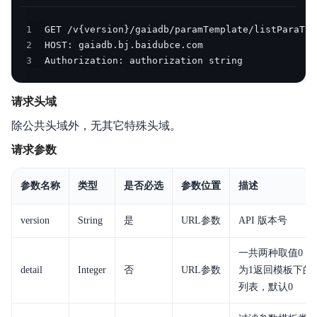
产品公告
1
2
产品简介
3
Authorization: authorization string
计算节点规格
请求头域
产品计费
除公共头域外，无其它特殊头域。
快速入门
请求参数
操作指南
参数名称
类型
是否必选
参数位置
描述
API参考
version
String
是
URL参数
API 版本号
SDK
一共两种取值0，
detail
Integer
否
URL参数
为1返回模板下的
性能白皮书
列表，默认0
最佳实践