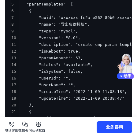
5
6
7
8
9
10
11
12
13
14
15
AI助手
16
17
18
19
20
21
22
23
业务咨询
电话客服
微信咨询
活动权益
24