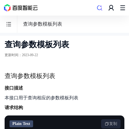
查询参数模板列表
查询参数模板列表
云
原
更新时间
：
2023-09-22
生
数
查询参数模板列表
据
库
接口描述
GaiaDB
本接口用于查询相应的参数模板列表
请求结构
Plain Text
复制
功能发布记录