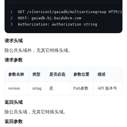
产品公告
1
2
产品简介
3
Authorization: authorization string
计算节点规格
请求头域
产品计费
除公共头域外，无其它特殊头域。
快速入门
请求参数
操作指南
参数名称
类型
是否必选
参数位置
描述
API参考
version
string
是
Path参数
API 版本号
SDK
返回头域
性能白皮书
除公共头域，无其它特殊头域。
返回参数
最佳实践