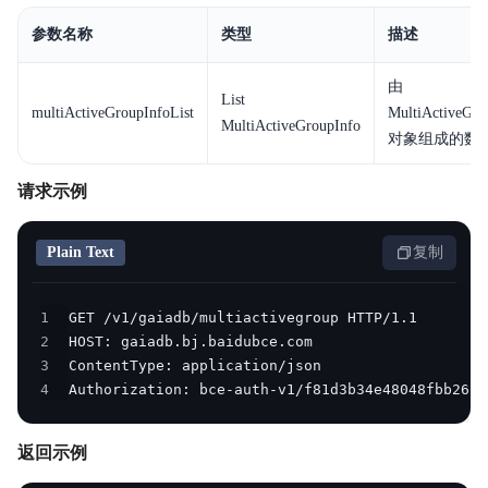
常见问题
参数名称
类型
描述
相关协议
由
List
multiActiveGroupInfoList
MultiActiveGro
MultiActiveGroupInfo
对象组成的数
请求示例
Plain Text
复制
1
2
3
4
Authorization: bce-auth-v1/f81d3b34e48048fbb2634
返回示例