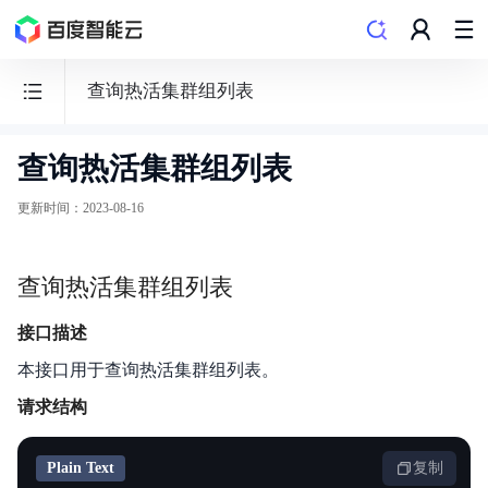
查询热活集群组列表
查询热活集群组列表
云
原
更新时间
：
2023-08-16
生
数
查询热活集群组列表
据
库
接口描述
GaiaDB
本接口用于查询热活集群组列表。
请求结构
Plain Text
复制
功能发布记录