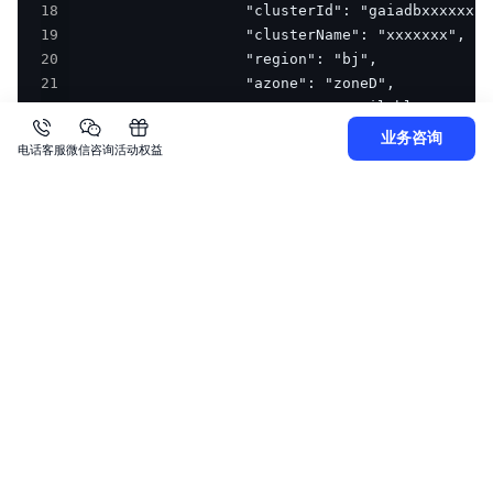
18
19
20
21
22
23
业务咨询
电话客服
微信咨询
活动权益
24
25
26
27
28
29
30
31
32
33
34
}
上一篇
下一篇
更新热活集群组名称
查询热活集群组详情