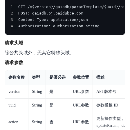
1
产品公告
2
3
产品简介
4
Authorization: authorization string
计算节点规格
请求头域
产品计费
除公共头域外，无其它特殊头域。
快速入门
请求参数
操作指南
参数名称
类型
是否必选
参数位置
描述
API参考
version
String
是
URL参数
API 版本号
SDK
uuid
String
是
URL参数
参数模板 ID
性能白皮书
更新操作类型，取值：
action
String
否
URL参数
最佳实践
updateParam、delP