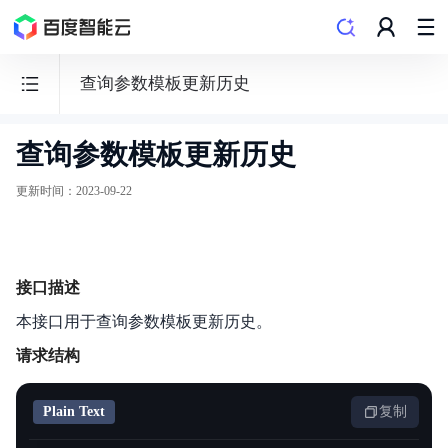
查询参数模板更新历史
查询参数模板更新历史
云
原
更新时间
：
2023-09-22
生
数
据
接口描述
库
GaiaDB
本接口用于查询参数模板更新历史。
请求结构
Plain Text
复制
功能发布记录