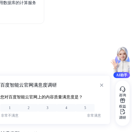
使用数据库的计算服务
零算法基础定制高精度AI模型
全功能AI开发平台BML
提供一站式AI开发、训练及推理环境，
AI安全护栏
多模态大模型的安全围栏，助力企业内容合规
AI助手
MapReduce计算集群服务
百度智能云官网满意度调研
供全托管的Hadoop/Spark计算集群服务，安全可靠
咨询
您对百度智能云官网上的内容质量满意度是？
权益
1
2
3
4
5
非常不满意
非常满意
调研