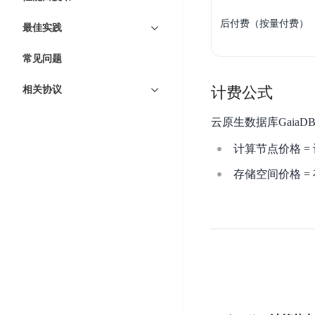
工
网
超3000万全行业词条，800万用户共吸纳
度
BLS
智
关
后付费（按量付费）
最佳实践
伐
消
能
智能生成PPT
百度AI搜索
BSG
谋
息
物
智能大纲汇总，文库资源沉淀
常见问题
数
百
服
联
据
度
务
网
计费公式
相关协议
流
一
for
解
转
AI原生应用
见
Kafka
决
云原生数据库Gaia
平
方
智
消
台
计算节点价格 =
伐谋
百度智能云客悦
案
能
息
CloudFlow
全球领先的可商用自我演化超级智能体
大模型驱动的服务营
存储空间价格 =
代
服
度
极
码
务
家-
秒哒
九州·政务大模型
速
助
for
AIOT
无代码应用搭建平台
构建“1+1+5+∞”
文
手
RocketMQ
语
件
百度智能云数字员工
百度智能云灵医
音
文
千
缓
平
内容运营等8款数字员工焕新上线！免费体验！
医疗AI大模型，构建
字
帆
存
台
识
数
RapidFS
百度一见
百战·数智营销
别
据
云边协同、自主进化的视觉智能体平台
赋能合作伙伴打造客
云