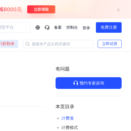
备案
控制台
免费注册
登录
问问AI助手
5折秒杀
立即试用
搜索本产品文档关键词
企业实名认证有什么福利？
如何免费试用百度智
方案
智慧政务
模型与应用
有问题
一站式企业级大模型服务
热门产品
AI体验中心
Dumate
业管理系统智能化升级
政务智能体的百度搜索解决方案
提供一站式、开箱即用的AI服务
预约专家咨询
百度搭子DuMate
百度智能云大模型系列课程
云服务器BCC
馈渠道
新动态
你的超级AI助手 真干活 用搭子
500+节免费观看 持续更新
工程大模型解决方案
智慧水务智能体解决方案
Duclaw
其他大模型
百度千帆·大模型服务及Agent开发平台
千帆大模型平台
本页目录
诉渠道
了解
以Agent为核心的一站式企业级大模型服务平台
DeepSeek V3.2 Think
计费项
文本生成模型，长文本训练和推理效率的大幅提升
百度胜算·数据智能平台
计费模式
企业实名认证专属权益
大模型专家服务
热门AI能力