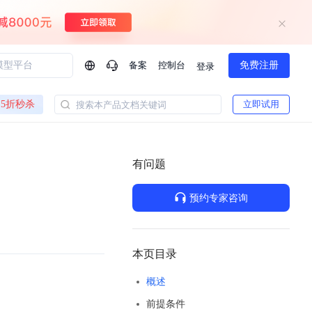
备案
控制台
免费注册
登录
问问AI助手
5折秒杀
立即试用
搜索本产品文档关键词
企业实名认证有什么福利？
如何免费试用百度智
方案
智慧政务
模型与应用
有问题
一站式企业级大模型服务
热门产品
AI体验中心
Dumate
业管理系统智能化升级
政务智能体的百度搜索解决方案
提供一站式、开箱即用的AI服务
预约专家咨询
百度搭子DuMate
百度智能云大模型系列课程
云服务器BCC
馈渠道
新动态
你的超级AI助手 真干活 用搭子
500+节免费观看 持续更新
工程大模型解决方案
智慧水务智能体解决方案
Duclaw
其他大模型
百度千帆·大模型服务及Agent开发平台
千帆大模型平台
本页目录
诉渠道
了解
以Agent为核心的一站式企业级大模型服务平台
DeepSeek V3.2 Think
概述
文本生成模型，长文本训练和推理效率的大幅提升
百度胜算·数据智能平台
前提条件
企业实名认证专属权益
大模型专家服务
热门AI能力
知。