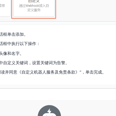
话框单击添加。
话框中执行以下操作：
头像和名字。
中自定义关键词，设置关键词为告警。
阅读并同意《自定义机器人服务及免责条款》”，单击完成。