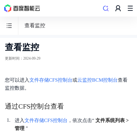
查看监控
查看监控
文
件
更新时间
：
2024-09-29
存
储
您可以进入
CFS
文件存储CFS控制台
或
云监控BCM控制台
查看
监控数据。
通过CFS控制台查看
动态与公告
进入
文件存储CFS控制台
，依次点击“
文件系统列表 >
管理
”
产品描述