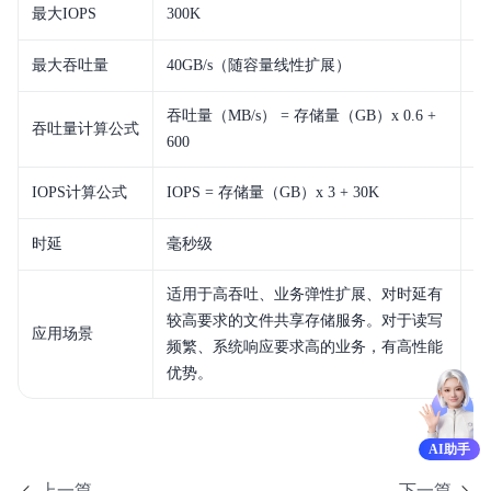
最大IOPS
300K
1
产品定价
最大吞吐量
40GB/s（随容量线性扩展）
1
快速入门
吞吐量（MB/s） = 存储量（GB）x 0.6 +
吞
操作指南
吞吐量计算公式
600
15
典型实践
IOPS计算公式
IOPS = 存储量（GB）x 3 + 30K
1
API参考
时延
毫秒级
1
SDK参考
适用于高吞吐、业务弹性扩展、对时延有
适
常见问题
较高要求的文件共享存储服务。对于读写
应用场景
高
频繁、系统响应要求高的业务，有高性能
数
服务等级协议SLA
优势。
AI助手
上一篇
下一篇