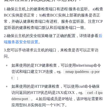
产品定价
1.确保云主机上的健康检查端口有进程/服务在监听。 a)检查
BCC实例是否正常； b)检查BCC实例上部署的服务是否正
快速入门
常，并确认健康检查端口有进程、服务在监听器。注意TCP
操作指南
监听器的健康检查端口默认和后端服务端口一致。
2.确保云主机的安全组策略做了正确的配置，详情请参看
后
典型实践
端服务器安全组设置
。
API参考
3.您可以手动请求云主机的端口，来检查是否可以正常访
问。
SDK
如果使用的是TCP健康检查，可以使用telnet/nmap命令
常见问题
尝试和端口建立TCP连接，eg.
nmap ipaddress –p por
t
；
服务等级协议SLA
如果使用的是HTTP健康检查，可以使用curl命令确保
访问返回的HTTP状态码是2XX或3XX，eg.
curl –I ipa
ddress:port
。 4.如后端成员是IP地址，该IP地址需要和
应用型BLB实例在同一个VPC下。