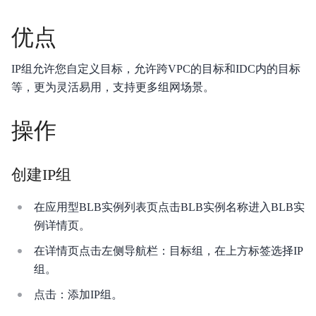
产品定价
优点
快速入门
IP组允许您自定义目标，允许跨VPC的目标和IDC内的目标
操作指南
等，更为灵活易用，支持更多组网场景。
典型实践
操作
API参考
SDK
创建IP组
常见问题
在应用型BLB实例列表页点击BLB实例名称进入BLB实
例详情页。
服务等级协议SLA
在详情页点击左侧导航栏：目标组，在上方标签选择IP
组。
点击：添加IP组。