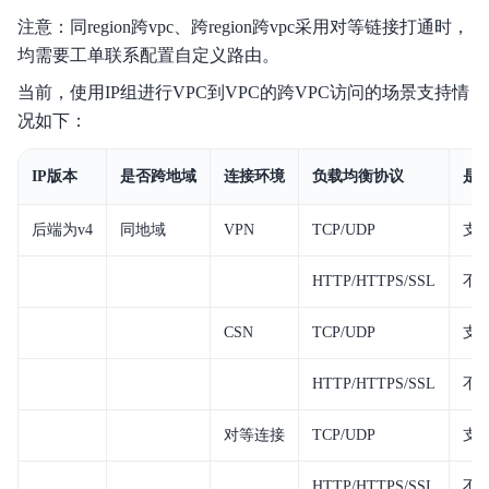
注意：同region跨vpc、跨region跨vpc采用对等链接打通时，
均需要工单联系配置自定义路由。
当前，使用IP组进行VPC到VPC的跨VPC访问的场景支持情
况如下：
IP版本
是否跨地域
连接环境
负载均衡协议
是
后端为v4
同地域
VPN
TCP/UDP
支
HTTP/HTTPS/SSL
不
CSN
TCP/UDP
支
HTTP/HTTPS/SSL
不
对等连接
TCP/UDP
支
HTTP/HTTPS/SSL
不