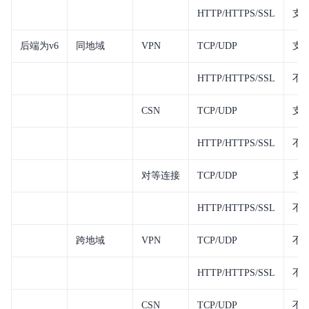
HTTP/HTTPS/SSL
支
后端为v6
同地域
VPN
TCP/UDP
支
HTTP/HTTPS/SSL
不
CSN
TCP/UDP
支
HTTP/HTTPS/SSL
不
对等连接
TCP/UDP
支
HTTP/HTTPS/SSL
不
跨地域
VPN
TCP/UDP
不
HTTP/HTTPS/SSL
不
CSN
TCP/UDP
不