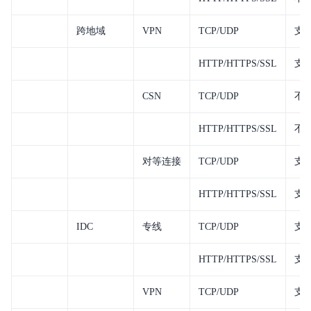
跨地域
VPN
TCP/UDP
支
HTTP/HTTPS/SSL
支
CSN
TCP/UDP
不
HTTP/HTTPS/SSL
不
对等连接
TCP/UDP
支
HTTP/HTTPS/SSL
支
IDC
专线
TCP/UDP
支
HTTP/HTTPS/SSL
支
VPN
TCP/UDP
支