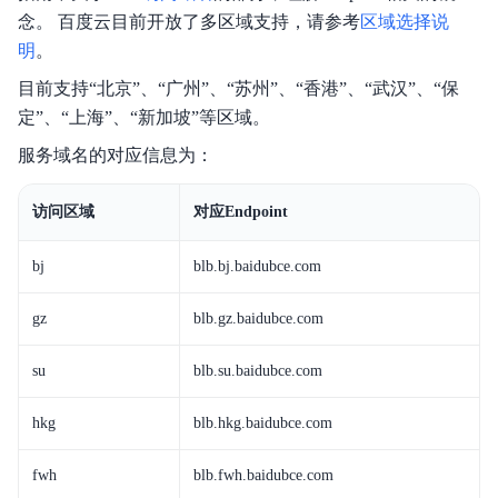
念。 百度云目前开放了多区域支持，请参考
区域选择说
产品定价
明
。
快速入门
目前支持“北京”、“广州”、“苏州”、“香港”、“武汉”、“保
定”、“上海”、“新加坡”等区域。
操作指南
服务域名的对应信息为：
典型实践
访问区域
对应Endpoint
API参考
bj
blb.bj.baidubce.com
SDK
常见问题
gz
blb.gz.baidubce.com
服务等级协议SLA
su
blb.su.baidubce.com
hkg
blb.hkg.baidubce.com
fwh
blb.fwh.baidubce.com