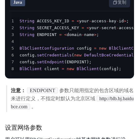
Java
复制
1
String
 ACCESS_KEY_ID 
=
<
your
-
access
-
key
-
id
>
;
2
String
 SECRET_ACCESS_KEY 
=
<
your
-
secret
-
access
-
k
3
String
 ENDPOINT 
=
<
domain
-
name
>
;
4
5
BlbClientConfiguration
 config 
=
new
BlbClientCon
6
config
.
setCredentials
(
new
DefaultBceCredentials
(
7
config
.
setEndpoint
(
ENDPOINT
)
;
8
BlbClient
 client 
=
new
BlbClient
(
config
)
;
注意：
ENDPOINT
参数只能用指定的包含区域的域名
来进行定义，不指定时默认为北京区域
http://blb.bj.baidu
bce.com
。
设置网络参数