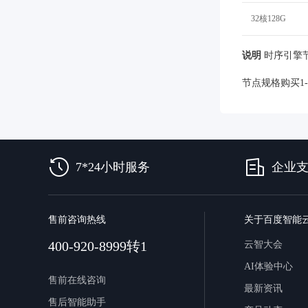
32核128G
说明
时序引擎
节点规格购买1-
关
于
7*24小时服务
企业
智
能
云
售前咨询热线
关于百度智能
百
400-920-8999转1
云智大会
度
智
AI体验中心
能
售前在线咨询
最新资讯
云
售后智能助手