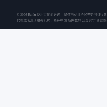
客
户
案
© 2026 Baidu
使用百度前必读
增值电信业务经营许可证：B1.B2
例
代理域名注册服务机构：商务中国 新网数码 江苏邦宁 西部数
服
务
案
例
方
案
手
册
产
品
手
册
热
门
产
品