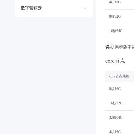
Elasticsearch
4核16G
号码认证服务
智能大纲汇总，文库资源沉淀
短视频SDK
云虚拟主机
数字营销云
图像识别
数据仓库 Palo Doris版
媒体内容分析
8核32G
移动域名解析
智能对话营销服务
企业智能应用
图像搜索
日志服务 BLS
音视频直播
智能流量管理
AI原生应用
移动APP测试服务
16核64G
图像增强
智能外呼
物联网服务
消息服务
实时音视频RTC
商标服务
全功能AI开发平台 BML
文档服务DOC
伐谋
百度智能云客悦
百度胜算·数据智能平台
物联网核心套件
开发者服务
说明
集群版本需要
智能视联网平台
短网址服务
全球领先的可商用自我演化超级智能体
大模型驱动的服务营销一
零门槛AI开发平台 EasyDL
物联网数据可视化
效率云
区块链
多模态媒资检索
core节点
秒哒
九州·政务大模型原
知识理解
时序时空数据库 TSDB
问卷调研服务
智能点播平台
超级链BaaS平台
无代码应用搭建平台
构建“1+1+5+∞”政
内容审核平台
core节点规格
度家-AIOT语音平台
史宾格安全及隐私合规平台
智能直播平台
数字商品可信登记平台
百度智能云数字员工
百度智能云灵医
8核16G
内容运营等8款数字员工焕新上线！免费体验！
医疗AI大模型，构建覆
16核32G
百度一见
百战·数智营销
云边协同、自主进化的视觉智能体平台
赋能合作伙伴打造客户
32核64G
4核16G