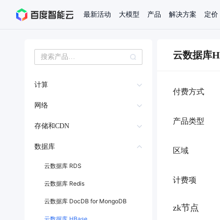
最新活动
大模型
产品
解决方案
定价
查看全部活动
进入千帆大模型平台
百度智能云全部产品
全部解决方案
了解定价
文档与社区
了解合作伙伴体系
进入服务与支持
云智一体3.0
云数据库HB
AI应用与智能体
精选活动
价格计算器
文档
关于合作伙伴
基础服务
市场活动
成为合作伙伴
增值服务-百度智能云知
最佳实践
价格详情
开发者资源
优惠上云
新手专享
计算
上云领万
付费方式
百度千帆
精选推荐
精选推荐
自由搭配产品组合，轻松预估成本
了解定价模式，合理选择
Hermes Agent应用部
云服务器BCC
百度千帆·大模型服务及Agent开发平台
我们的伙伴体系
网络
代理销售伙伴
千帆AI应用开发者中心
以Agent为核心的一站式企业级大模型服务平台
云服务器品类特惠
新客限时体验
自助工具
2026 百度AI开发者大会
大模型专家服务
智能中国 | 数字化转型进行
DuClaw
行业解决方案
人工智能
云服务器2核4G低至39元/年
企业数字员工9.9
提供常见使用问题快速解决通道
开启「万物一体」新纪元
提供常见使用问题快速解决通道
联合央视聚焦企业数字化转型
产品类型
一键部署DuClaw，零门
专属服务器DCC
弹性公网IP
通用解决方案
百度伐谋
查询合作伙伴
存储和CDN
解决方案销售伙伴
SDK中心
百度千帆
智能应用
GPU云服务器
免费试用体验馆
文心大模型
企业专享权益
解决方案实践
智能助手
文心 Moment 大会
云专家服务
智能中国 | 标杆案例
私有网络 VPC
云服务器 BCC
10分钟快速部署OpenC
对象存储 BOS
客悦
优秀伙伴展示
数据库
技术合作伙伴
API平台
智能体
语音技术
区域
注册并完成实名认证，立即体验热门产品
权益礼包至高可减6
提供常见使用问题快速解决通道
文心大模型 5.0 正式版上线
一对一定制化支持服务
云智一体赋能千行百业
安全稳定，提供高弹性的
弹性裸金属服务器
负载均衡 BLB
文件存储 CFS
图像技术
文字识别
ERNIE 4.5 Turbo
ERNIE 5.1
快速搭建与AI Workf
云数据库 RDS
数字员工-营销内容创作
精品案例展示
服务伙伴
示例代码中心
人工智能热销榜
云推广大使限
云手机
工单服务
企业支持计划
搜索能力登顶国内，预训练成本仅为业界6%
百度网盘企业版
智能云解析 DNS
人脸与人体
语言与知识
计费项
云磁盘 CDS
云数据库 Redis
搭建私有知识库与AI
新购1元，AI能力引擎量包低至75折
推荐新客下单返利
数字员工-组件开放平台
7 × 24 小时在线提供服务
复杂业务专属支持
应用引擎 BAE
AI原生应用商店
云市场
新手入门
专线ET
ERNIE X1 Turbo
DeepSeek-V4
存储网关BSG
云计算
云数据库 DocDB for MongoDB
搭建官网在线客服与
zk节点
大模型增值服务上新
免费大模型课
云服务器BCC
具备更长的思维链，更
结构创新和超高上下文效率、Agent 能力得到专项优化
轻量应用服务器LS
GPU云服务器
云智能网 CSN
特惠榜单
网站建设
入门指南
表格存储 TableStorage
计算
存储
云数据库 HBase
工信部教考中心大模型证书6折
入门到进阶，大模