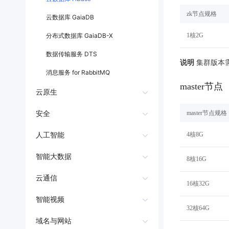
配备GPU的云端服务器
ERNIE X1.1
语音识别
ERNIE 5.0-正式版
云防火墙 CFW
网络
数据库
边缘计算节点 BEC
zk节点规格
营销服务
安全服务
最佳实践
云数据库 GaiaDB
原生全模态大模型，基础能力全面升级
轻量应用服务器
大数据
容器
人脸识别
数据流转平台CloudFlow
分布式数据库 GaiaDB-X
1核2G
行业智能
企业应用
PaddleOCR-VL
ERNIE 4.5 Turbo VL
安全
CDN与边缘
内容分发网络 CDN
文字识别
数据传输服务 DTS
全新多模理解模型，图片理解、创作、翻译、代码等能力显著
分析决策
公司服务
管理运维
混合云
说明
对象存储BOS
集群版本需
动态加速 DRCDN
消息服务 for RabbitMQ
图像识别
稳定、安全、高效、高可
操作系统
智能办公
人工智能
master节点
并行文件存储PFS
云原生
ARM云
弹性公网IP
MCP及Agent开发
应用产品
生活休闲
API商城
极速文件缓存 RapidFS
函数计算 CFC
master节点规格
安全
智能应用
行业应用
MCP组件
精选Agent
容器实例BCI
视频云平台
企业服务
DDoS防护服务
百度云手机
4核8G
人工智能
聚合优质工具与MCP服务
官方能力直达，快速体验
容器镜像服务CCR
地图服务
应用防火墙 WAF
人脸识别
智能大数据
百度搜索
全能AI助手
8核16G
25年搜索沉淀，权威高质多模态信源
密钥管理服务
人体分析
MapReduce
云通信
16核32G
SSL证书
百度百科
深度研究Agent
语音技术
流式计算 BSC
短信服务 SMS
智能视频
超3000万全行业词条，800万用户共吸纳
云堡垒机
32核64G
文字识别
数据可视化 Sugar BI
号码隐私保护服务 PNS
音视频处理
域名与网站
智能生成PPT
百度AI搜索
应用加固与安全检测
语言处理技术