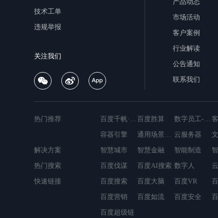
2.0
产品动态
云
技术工单
市场活动
智
违规举报
技
客户案例
术
行业解读
论
关注我们
坛
公告通知
行
联系我们
业
白
皮
书
热门推荐
百度千帆·大模型服务与Agent开发平台
百度胜算
数字员工-营销内容创作
智
容器引擎
通用场景OCR
云服务器
能
云
解决方案
MapReduce
智慧城市
智慧金融
简单消息服务
智能制造
轻量应用服务器
公
热门搜索
百度伐谋
数据仓库Palo
百度AI搜索
容器镜像服务
数字人
云数据库DocDB
告
快速链接
百度搜索
百度大脑
百度VR
百
最
新
百度营销
百度如流
百度安全
资
百度超级链
讯