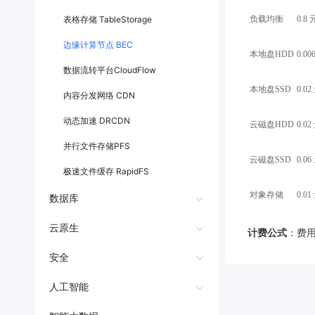
生
轻量应用服务器LS
云智能网 CSN
应
表格存储 TableStorage
负载均衡
0.8
用
云防火墙 CFW
边缘计算节点 BEC
商
本地盘HDD
0.00
店
数据流转平台CloudFlow
企
本地盘SSD
0.02
内容分发网络 CDN
业
服
动态加速 DRCDN
云磁盘HDD
0.02
务
云
并行文件存储PFS
市
云磁盘SSD
0.06
极速文件缓存 RapidFS
场
合
对象存储
0.01
数据库
作
与
云数据库 RDS
云原生
计费公式
：费用
生
态
云数据库 Redis
函数计算 CFC
安全
开
云数据库 DocDB for MongoDB
容器实例BCI
发
DDoS防护服务
人工智能
者
云数据库 HBase
容器镜像服务CCR
应用防火墙 WAF
人脸识别