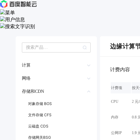
文字识别
最
新
边缘计算节
活
动
产
计算
品
计费内容
解
云服务器BCC
网络
决
方
计费项
按天
专属服务器DCC
弹性公网IP
存储和CDN
案
GPU云服务器
千
私有网络 VPC
CPU
2 元
对象存储 BOS
帆
弹性裸金属服务器
负载均衡 BLB
社
文件存储 CFS
内存
0.8 
区
云手机
智能云解析 DNS
云磁盘 CDS
AI
公网IP
1.9
应用引擎 BAE
原
专线ET
存储网关BSG