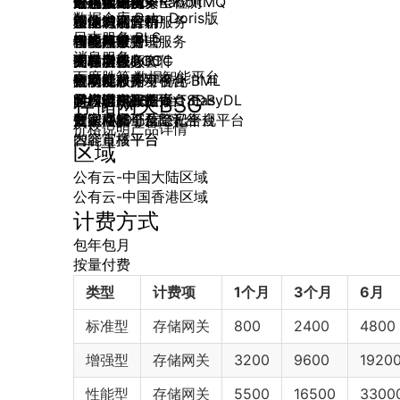
Elasticsearch
消息服务 for RabbitMQ
应用加固与安全检测
语言处理技术
号码认证服务
短视频SDK
云虚拟主机
数字营销云
数据仓库 Palo Doris版
图像识别
媒体内容分析
移动域名解析
智能对话营销服务
企业智能应用
日志服务 BLS
图像搜索
音视频直播
智能流量管理
移动APP测试服务
智能外呼
物联网服务
消息服务
图像增强
实时音视频RTC
商标服务
文档服务DOC
物联网核心套件
开发者服务
百度胜算·数据智能平台
全功能AI开发平台 BML
智能视联网平台
短网址服务
物联网数据可视化
效率云
区块链
零门槛AI开发平台 EasyDL
多模态媒资检索
时序时空数据库 TSDB
问卷调研服务
超级链BaaS平台
存储网关BSG
知识理解
智能点播平台
度家-AIOT语音平台
史宾格安全及隐私合规平台
数字商品可信登记平台
价格说明
产品详情
内容审核平台
智能直播平台
区域
公有云-中国大陆区域
公有云-中国香港区域
计费方式
包年包月
按量付费
类型
计费项
1个月
3个月
6月
标准型
存储网关
800
2400
4800
增强型
存储网关
3200
9600
1920
性能型
存储网关
5500
16500
3300