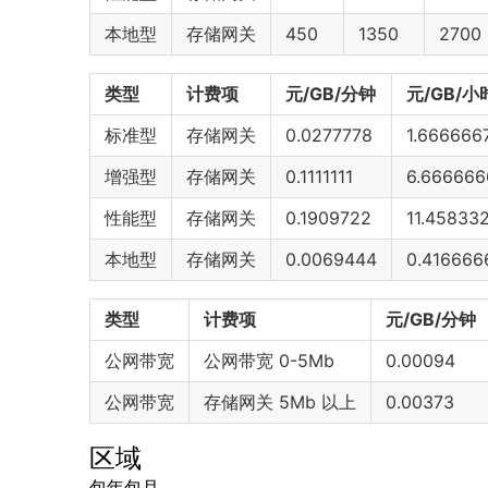
本地型
存储网关
450
1350
2700
类型
计费项
元/GB/分钟
元/GB/小
标准型
存储网关
0.0277778
1.666666
增强型
存储网关
0.1111111
6.666666
性能型
存储网关
0.1909722
11.45833
本地型
存储网关
0.0069444
0.416666
类型
计费项
元/GB/分钟
公网带宽
公网带宽 0-5Mb
0.00094
公网带宽
存储网关 5Mb 以上
0.00373
区域
包年包月