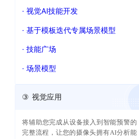
·
视觉AI技能开发
·
基于模板迭代专属场景模型
·
技能广场
·
场景模型
③
视觉应用
将辅助您完成从设备接入到智能预警的
完整流程，让您的摄像头拥有AI分析能