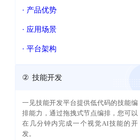
·
产品优势
·
应用场景
·
平台架构
②
技能开发
一见技能开发平台提供低代码的技能编
排能力，通过拖拽式节点编排，您可以
在几分钟内完成一个视觉AI技能的开
发。