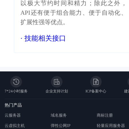
以极大节约时间和精力；除此之外，
API还有便于组合能力、便于自动化、
扩展性强等优点。
·
技能相关接口
7*24小时服务
企业支持计划
ICP备案中心
建
热门产品
云服务器
域名服务
商标注册
云虚拟主机
弹性公网IP
轻量应用服务器