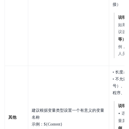
接）
说明
如果
议选
等）
例，
人员
• 长度≤
• 不允
号）、手
程序、A
说明
建议根据变量类型设置一个有意义的变量
• 选
其他
名称
量属
示例：${Content}
例、