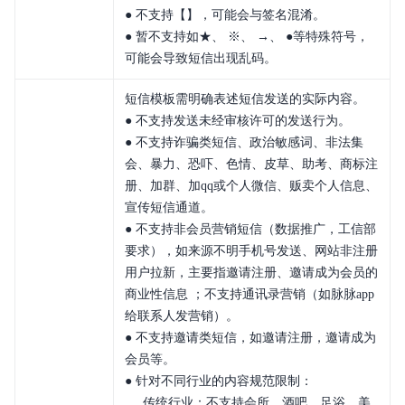
常见问题
● 不支持【】，可能会与签名混淆。
● 暂不支持如★、 ※、 →、 ●等特殊符号，
公告
可能会导致短信出现乱码。
相关协议
短信模板需明确表述短信发送的实际内容。
● 不支持发送未经审核许可的发送行为。
● 不支持诈骗类短信、政治敏感词、非法集
会、暴力、恐吓、色情、皮草、助考、商标注
册、加群、加qq或个人微信、贩卖个人信息、
宣传短信通道。
● 不支持非会员营销短信（数据推广，工信部
要求），如来源不明手机号发送、网站非注册
用户拉新，主要指邀请注册、邀请成为会员的
商业性信息 ；不支持通讯录营销（如脉脉app
给联系人发营销）。
● 不支持邀请类短信，如邀请注册，邀请成为
会员等。
● 针对不同行业的内容规范限制：
传统行业：不支持会所、酒吧、足浴、美