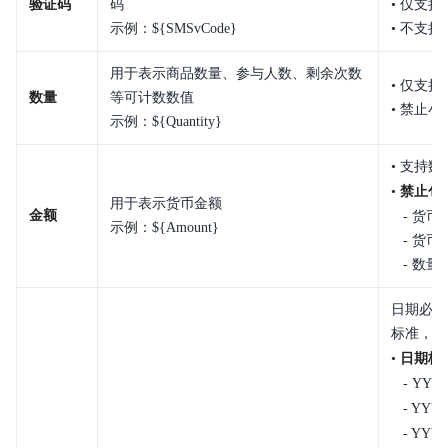
验证码
码
• 仅支
示例：${SMSvCode}
• 不支
用于表示商品数量、参与人数、剩余次数
• 仅支
数量
等可计数数值
• 禁止
示例：${Quantity}
• 支持
•
禁止包
用于表示货币金额
金额
- 货币
示例：${Amount}
- 货币
- 数量
日期必须
标准，禁
•
日期格
- YYYY
-
YYYY
- YYYY