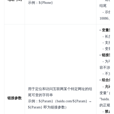
示例：${Phone}
结尾
- 示例
10086、
•
变量要
- 长度
- 支持
- 变量
•
链接要
- 为可
容不涉及
- 不支
•
组合规
-
允许
用于定位和访问互联网某个特定网址的结
变量” 
尾可变的字符串
链接参数
“baidu.
示例：${Param}（baidu.com/${Param} →
的正规网
${Param} 即为链接参数）
-
禁止