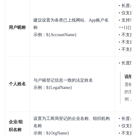
• 长度≤
• 仅支
建议设置为各类已上线网站、App账户名
• 支持常
用户昵称
称
=+{}[];:<'
示例：${AccountName}
• 不支
• 不支持
• 不支
• 长度限
说明
与户籍登记信息一致的法定姓名
个人姓名
需根
示例：${LegalName}
的变
例，
设置为工商局登记的企业名称、组织机构
• 长度≤
企业/组
名称
• 仅支
织名称
示例：${OrgName}
• 不支持