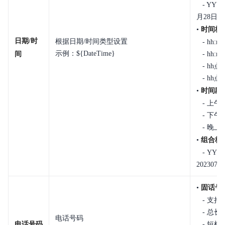
- YYY
月28日)
•
时间格
日期/时
根据日期/时间类型设置
- hh:mm
示例：${DateTime}
间
- hh:m
- hh点
- hh点m
•
时间段
- 上午
- 下午
- 晚上
•
组合格
- YYYY
20230728
•
固话号
- 支持
- 总长≤
电话号码
电话号码
- 短横