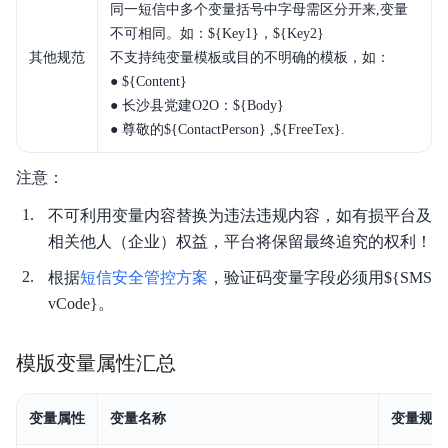
同一短信中多个变量括号中字母需区分开来,变量
不可相同。如：${Key1}，${Key2}
其他规范
不支持纯变量模板或目的不明确的模板，如：
● ${Content}
● 长沙县党建O2O：${Body}
● 尊敬的${ContactPerson} ,${FreeTex}.
注意：
不可利用变量内容替换为违法违规内容，如有损平台及
相关他人（企业）权益，平台将保留最终追究的权利！
根据
短信安全管控方案
，验证码变量字段必须用${SMS
vCode}。
模版变量属性汇总
变量属性
变量名称
变量规范