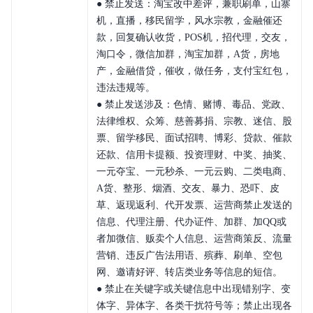
● 禁止发送：淘宝改中差评，兼职刷单，山寨
机，直播，移民留学，风水宗教，金融催还
款，回复确认收货，POS机，招代理，交友，
淘口令，微信加群，淘宝加群，A货，房地
产，金融借贷，催收，做任务，支付宝红包，
违法违规等。
● 禁止发送涉及：色情、赌博、毒品、党政、
法律维权、众筹、慈善募捐、宗教、迷信、股
票、留学移民、面试招聘、博彩、贷款、催款
还款、信用卡提额、投资理财、中奖、抽奖、
一元夺宝、一元秒杀、一元云购、二类电商、
A货、整形、烟酒、交友、暴力、恐吓、皮
草、返现返利、代开发票、运营商禁止发送的
信息、代理注册、代办证件、加群、加QQ或
者加微信、贩卖个人信息、运营商策反、流量
营销、违反广告法用语、殡葬、刷单、空包
网、邀请好评、转店类业务等信息的短信。
● 禁止在关键字或关键信息中出现错别字、变
体字、异体字、各类干扰符号等；禁止出现各