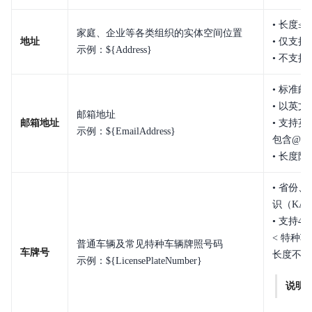
• 长度≤
家庭、企业等各类组织的实体空间位置
地址
• 仅支
示例：${Address}
• 不支持
• 标准
• 以英
邮箱地址
邮箱地址
• 支持
示例：${EmailAddress}
包含@
• 长度限
• 省份
识（KA
• 支持4
< 特种
普通车辆及常见特种车辆牌照号码
车牌号
长度不超
示例：${LicensePlateNumber}
说明