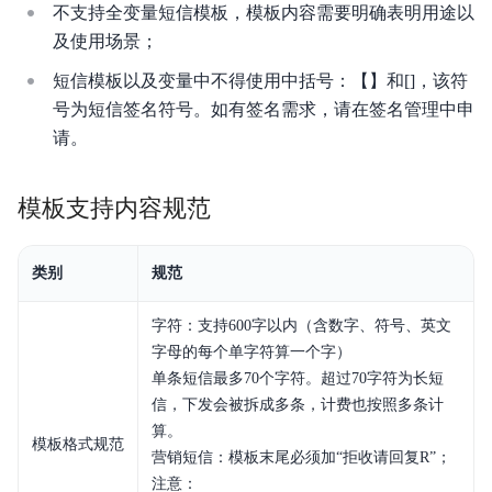
不支持全变量短信模板，模板内容需要明确表明用途以
产品定价
及使用场景；
入门指南
短信模板以及变量中不得使用中括号：【】和[]，该符
号为短信签名符号。如有签名需求，请在签名管理中申
操作指南
请。
典型实践
模板支持内容规范
API参考
Java SDK文档
类别
规范
Python SDK文档
字符：支持600字以内（含数字、符号、英文
字母的每个单字符算一个字）
PHP SDK文档
单条短信最多70个字符。超过70字符为长短
信，下发会被拆成多条，计费也按照多条计
Go SDK文档
算。
模板格式规范
营销短信：模板末尾必须加“拒收请回复R”；
CSharp SDK文档
注意：