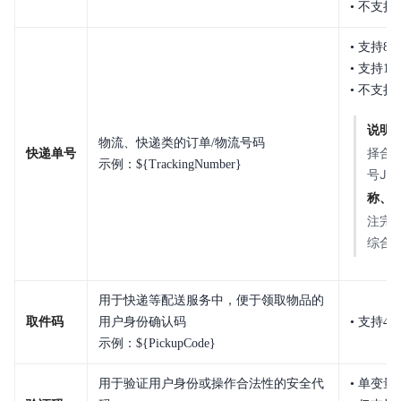
• 不支
• 支持8
• 支持1
• 不支
说明
物流、快递类的订单/物流号码
择合
快递单号
示例：${TrackingNumber}
号JD
称、
注完
综合
用于快递等配送服务中，便于领取物品的
取件码
用户身份确认码
• 支持
示例：${PickupCode}
用于验证用户身份或操作合法性的安全代
• 单变量