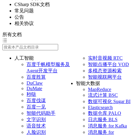
CSharp SDK文档
解
常见问题
决
公告
相关协议
方
案
所有文档
企
业
人工智能
实时音视频 RTC
服
百度千帆模型服务及
智能点播平台 VOD
务
Agent开发平台
多模态资源检索
百度胜算
智能视联网平台
云
DuClaw
智能大数据
DuMate
MapReduce
市
秒哒
流式计算 BSC
场
百度伐谋
数据可视化 Sugar BI
百度一见
Elasticsearch
合
智能代码助手
数据仓库 PALO
作
文字识别
日志服务 BLS
语音技术
消息服务 for Kafka
与
人脸识别
消息服务 for