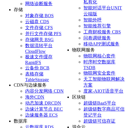
私有化
网络诊断服务
智能对话平台UNIT
存储
云端版
对象存储 BOS
智能外呼
云磁盘 CDS
智能推荐引擎
文件存储 CFS
工商财税服务 CBS
并行文件存储 PFS
问卷调研服务
存储网关 BSG
移动APP测试服务
数据流转平台
物联网服务
CloudFlow
物联网核心套件
极速文件缓存
时序时空数据库
RapidFS
TSDB
云备份 BCB
物联网安全套件
表格存储
天工智能物联网解决
TableStorage
CDN与边缘服务
方案
内容分发网络 CDN
度家-AIOT语音平台
海外CDN
区块链
动态加速 DRCDN
超级链BaaS平台
边缘计算节点 BEC
超级链数字商品可信
边缘服务器 ECS
登记平台
数据库
超级链可信存证
云数据库 RDS
混合云