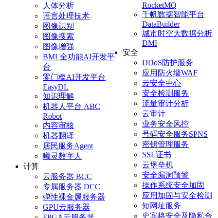
生
RocketMQ
人体分析
态
千帆数据智能平台
语言处理技术
DataBuilder
图像识别
城市时空大数据分析
开
图像搜索
DMI
图像增强
发
安全
BML全功能AI开发平
者
DDoS防护服务
台
应用防火墙WAF
零门槛AI开发平台
服
云安全中心
EasyDL
安全检测服务
务
知识理解
流量审计分析
机器人平台 ABC
与
云审计
Robot
支
业务安全风控
内容审核
持
号码安全服务SPNS
机器翻译
密钥管理服务
居民服务Agent
了
SSL证书
曦灵数字人
云堡垒机
解
计算
安全漏洞预警
云服务器 BCC
智
操作系统安全加固
专属服务器 DCC
能
应用加固与安全检测
弹性裸金属服务器
云
短网址服务
GPU云服务器
史宾格安全及隐私合
FPGA云服务器