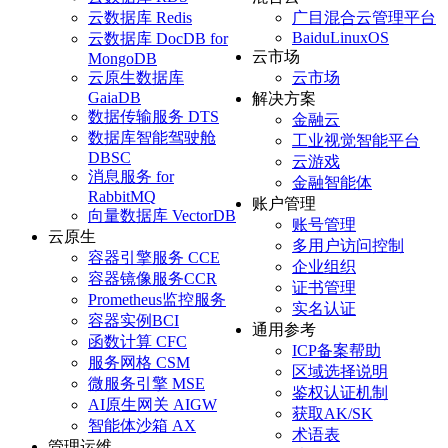
云数据库 Redis
广目混合云管理平台
BaiduLinuxOS
云数据库 DocDB for
云市场
MongoDB
云原生数据库
云市场
GaiaDB
解决方案
数据传输服务 DTS
金融云
数据库智能驾驶舱
工业视觉智能平台
DBSC
云游戏
消息服务 for
金融智能体
RabbitMQ
账户管理
向量数据库 VectorDB
账号管理
云原生
多用户访问控制
容器引擎服务 CCE
企业组织
容器镜像服务CCR
证书管理
Prometheus监控服务
实名认证
容器实例BCI
通用参考
函数计算 CFC
ICP备案帮助
服务网格 CSM
区域选择说明
微服务引擎 MSE
鉴权认证机制
AI原生网关 AIGW
获取AK/SK
智能体沙箱 AX
术语表
管理运维