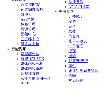
法律条款
云监控BCM
API入门指南
运维编排服务
财务参考
效率云
计费说明
API网关
发票
标签管理
充值
资源管理
续费
配额中心
代金券
云迁移中心
账单与收支
服务与支持
订单管理
智能视频
提现
音视频处理
退款
智能视频 SDK
配置升/降级
媒体内容分析
赔付
媒体内容审核
企业组织财务管理
音视频直播
合同
智能直播应用平台
常见问题
ILAP