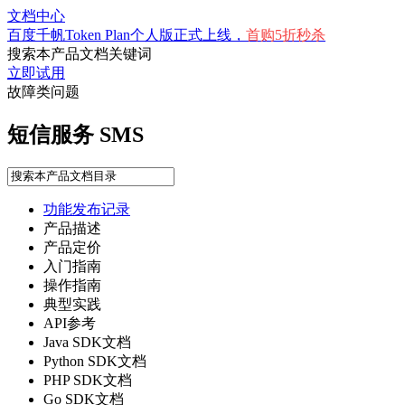
文档中心
百度千帆Token Plan个人版正式上线，
首购5折秒杀
百
搜索本产品文档关键词
立即试用
度
故障类问题
智
短信服务
SMS
能
云
功能发布记录
产品描述
产品定价
最
入门指南
新
操作指南
活
典型实践
API参考
动
Java SDK文档
Python SDK文档
产
PHP SDK文档
品
Go SDK文档