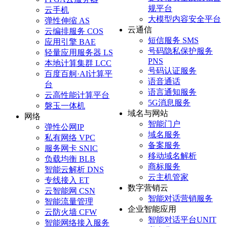
备
规平台
云手机
案
大模型内容安全平台
弹性伸缩 AS
文
云通信
云编排服务 COS
档
短信服务 SMS
应用引擎 BAE
管
号码隐私保护服务
轻量应用服务器 LS
理
PNS
本地计算集群 LCC
号码认证服务
控
百度百舸·AI计算平
语音通话
制
台
语言通知服务
台
云高性能计算平台
5G消息服务
磐玉一体机
域名与网站
网络
智能门户
弹性公网IP
域名服务
私有网络 VPC
备案服务
服务网卡 SNIC
移动域名解析
负载均衡 BLB
商标服务
智能云解析 DNS
云主机管家
专线接入 ET
数字营销云
云智能网 CSN
智能对话营销服务
智能流量管理
企业智能应用
云防火墙 CFW
智能对话平台UNIT
智能网络接入服务