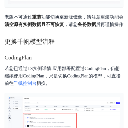
功能发布记录
老版本可通过
重装
功能切换至新版镜像，请注意重装功能会
产品描述
清空原有实例数据且不可恢复
，请您
备份数据
后再谨慎操作
产品定价
更换千帆模型流程
快速入门
操作指南
CodingPlan
视频专区
若您已通过LS实例详情-应用部署配置过CodingPlan，仍想
继续使用CodingPlan，只是切换CodingPlan的模型，可直接
典型实践
前往
千帆控制台
切换。
常见问题
服务等级协议SLA