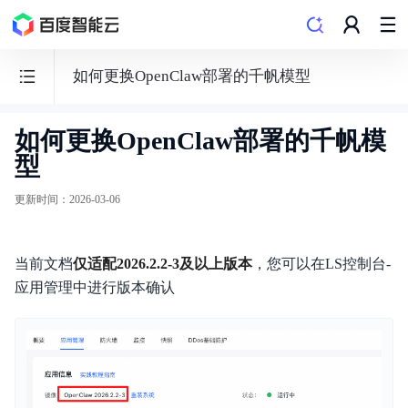
如何更换OpenClaw部署的千帆模型
如何更换OpenClaw部署的千帆模
轻
型
量
应
更新时间
：
2026-03-06
用
服
当前文档
务
仅适配2026.2.2-3及以上版本
，您可以在LS控制台-
应用管理中进行版本确认
器
LS