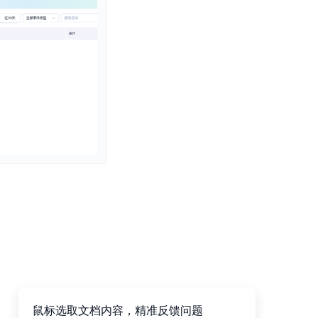
全球领先的可商用自我演化超级智能体
kimi-k2.6
dOS生态适配
文本生成模型，同时支持文本、图片与视频输入，思考与非思考模式，对话与 Agent 任务
Hogee
企业一站式AI营销应用
Qwen3.5-397B-A17B
原生视觉语言模型，具备强大的代码生成与智能体能力，对于各类智能体场景具有良好的泛化性
百度一见视觉智能体平台
识别服务
云边协同、自主进化的视觉智能体平台
秒哒
模型开发
无代码应用搭建平台
百度千帆·大模型服务及Agent开发平台
RedClaw
以Agent为核心的一站式企业级大模型服务平台
万能AI助手，让想法直接发生
百度胜算·数据智能平台
基于业务本体驱动的企业数据智能平台
零门槛AI开发平台EasyDL
零算法基础定制高精度AI模型
鼠标选取文档内容，精准反馈问题
全功能AI开发平台BML