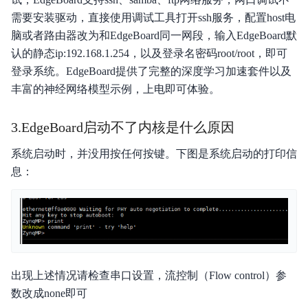
需要安装驱动，直接使用调试工具打开ssh服务，配置host电
度目凌云平台
脑或者路由器改为和EdgeBoard同一网段，输入EdgeBoard默
认的静态ip:192.168.1.254，以及登录名密码root/root，即可
度目乘风平台
登录系统。EdgeBoard提供了完整的深度学习加速套件以及
度目视频分析盒
丰富的神经网络模型示例，上电即可体验。
度目AI相机
3.EdgeBoard启动不了内核是什么原因
度目智能摄像机
系统启动时，并没用按任何按键。下图是系统启动的打印信
息：
度目智能门禁机
度目EdgeBoard
度目智能语音工牌
历史文档
出现上述情况请检查串口设置，流控制（Flow control）参
数改成none即可