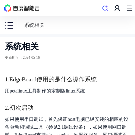
系统相关
系统相关
度
目
更新时间
：
2024-05-16
软
硬
1.EdgeBoard使用的是什么操作系统
一
体
用petalinux工具制作的定制版linux系统
DUMU
2.初次启动
如果使用串口调试，首先保证host电脑已经安装的相应的设
备驱动和调试工具（参见2.1调试设备），如果使用网口调
度目软硬一体
试，EdgeBoard支持ssh、samba、ftp网络服务，网口调试不