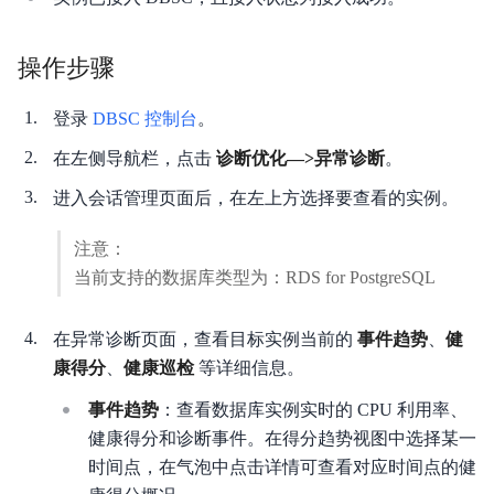
动态与公告
操作步骤
产品描述
登录
DBSC 控制台
。
产品定价
在左侧导航栏，点击
诊断优化—>异常诊断
。
快速入门
进入会话管理页面后，在左上方选择要查看的实例。
操作指南
注意：
当前支持的数据库类型为：RDS for PostgreSQL
最佳实践
在异常诊断页面，查看目标实例当前的
事件趋势
、
健
API参考
康得分
、
健康巡检
等详细信息。
常见问题
事件趋势
：查看数据库实例实时的 CPU 利用率、
健康得分和诊断事件。在得分趋势视图中选择某一
服务协议
时间点，在气泡中点击详情可查看对应时间点的健