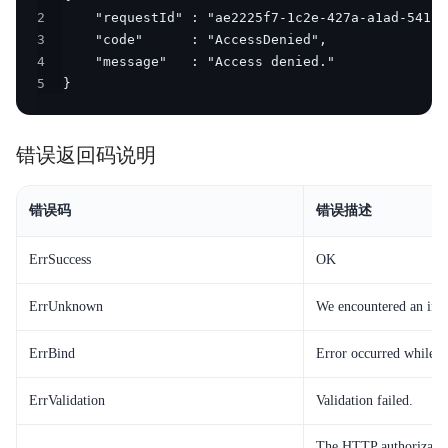
2
3
4
5
}
错误返回码说明
错误码
错误描述
ErrSuccess
OK
ErrUnknown
We encountered an inter
ErrBind
Error occurred while bi
ErrValidation
Validation failed.
The HTTP authorization