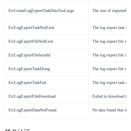
ErrCreateLogExportTaskDataTooLarge
The size of exported lo
ErrLogExportTaskNotExist
The log export task not
ErrLogExportFileNotExist
The log export file not 
ErrLogExportFileInvaild
The log export file is i
ErrLogExportTaskDoing
The log export file is 
ErrLogExportTaskFail
The log export task exe
ErrLogExportFileDownload
Failed to download the 
ErrLogExportDataNotFound
No data found that mat