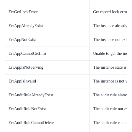
ErrGetLockError
Get record lock error
ErrAppAlreadyExist
The instance already ex
ErrAppNotExist
The instance not exist
ErrAppCannotGetInfo
Unable to get the insta
ErrAppIsNotServing
The instance state is no
ErrAppIsInvalid
The instance is not val
ErrAuditRuleAlreadyExist
The audit rule already 
ErrAuditRuleNotExist
The audit rule not exist
ErrAuditRuleCannotDelete
The audit rule cannot b