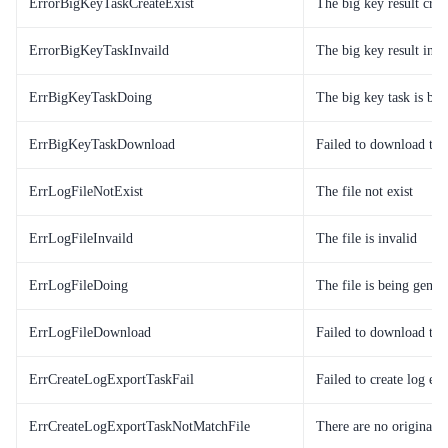
ErrorBigKeyTaskCreateExist
The big key result creat
ErrorBigKeyTaskInvaild
The big key result inva
ErrBigKeyTaskDoing
The big key task is bei
ErrBigKeyTaskDownload
Failed to download the 
ErrLogFileNotExist
The file not exist
ErrLogFileInvaild
The file is invalid
ErrLogFileDoing
The file is being gener
ErrLogFileDownload
Failed to download the 
ErrCreateLogExportTaskFail
Failed to create log exp
ErrCreateLogExportTaskNotMatchFile
There are no original 