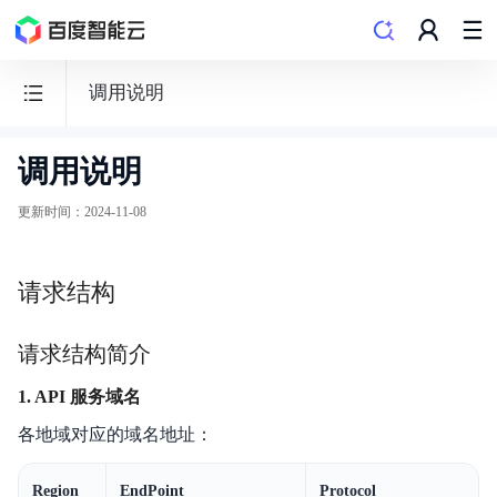
调用说明
调用说明
数
据
更新时间
：
2024-11-08
库
智
请求结构
能
驾
请求结构简介
驶
舱
1. API 服务域名
DBSC
各地域对应的域名地址：
Region
EndPoint
Protocol