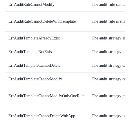
ErrAuditRuleCannotModify
The audit rule cannot 
ErrAuditRuleCannotDeleteWithTemplate
The audit rule is still
ErrAuditTemplateAlreadyExist
The audit strategy alre
ErrAuditTemplateNotExist
The audit strategy not e
ErrAuditTemplateCannotDelete
The audit strategy cann
ErrAuditTemplateCannotModify
The audit strategy can
ErrAuditTemplateCannotModifyOnlyOneRule
The audit strategy must
ErrAuditTemplateCannotDeleteWithApp
The audit strategy is s