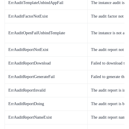
ErrAuditTemplateUnbindAppFail
The instance audit is o
ErrAuditFactorNotExist
The audit factor not exi
ErrAuditOpenFailUnbindTemplate
The instance is not ass
ErrAuditReportNotExist
The audit report not ex
ErrAuditReportDownload
Failed to download the 
ErrAuditReportGenerateFail
Failed to generate the a
ErrAuditReportInvaild
The audit report is inva
ErrAuditReportDoing
The audit report is bei
ErrAuditReportNameExist
The audit report name 