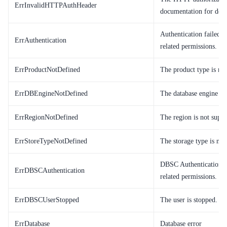
ErrInvalidHTTPAuthHeader
documentation for detai
Authentication failed. 
ErrAuthentication
related permissions.
ErrProductNotDefined
The product type is not
ErrDBEngineNotDefined
The database engine typ
ErrRegionNotDefined
The region is not suppo
ErrStoreTypeNotDefined
The storage type is not
DBSC Authentication fai
ErrDBSCAuthentication
related permissions.
ErrDBSCUserStopped
The user is stopped.
ErrDatabase
Database error