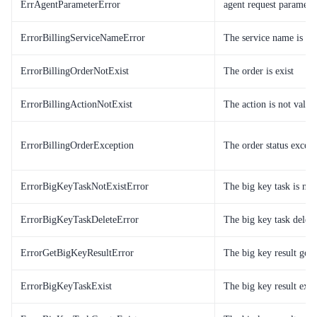
ErrAgentParameterError
agent request parameter
ErrorBillingServiceNameError
The service name is in
ErrorBillingOrderNotExist
The order is exist
ErrorBillingActionNotExist
The action is not valid
ErrorBillingOrderException
The order status except
ErrorBigKeyTaskNotExistError
The big key task is not 
ErrorBigKeyTaskDeleteError
The big key task delete
ErrorGetBigKeyResultError
The big key result get 
ErrorBigKeyTaskExist
The big key result exis