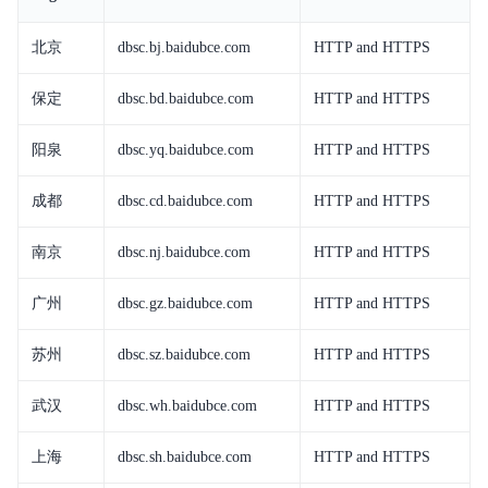
北京
dbsc.bj.baidubce.com
HTTP and HTTPS
动态与公告
产品描述
保定
dbsc.bd.baidubce.com
HTTP and HTTPS
产品定价
阳泉
dbsc.yq.baidubce.com
HTTP and HTTPS
快速入门
成都
dbsc.cd.baidubce.com
HTTP and HTTPS
操作指南
南京
dbsc.nj.baidubce.com
HTTP and HTTPS
最佳实践
广州
dbsc.gz.baidubce.com
HTTP and HTTPS
API参考
苏州
dbsc.sz.baidubce.com
HTTP and HTTPS
常见问题
武汉
dbsc.wh.baidubce.com
HTTP and HTTPS
服务协议
上海
dbsc.sh.baidubce.com
HTTP and HTTPS