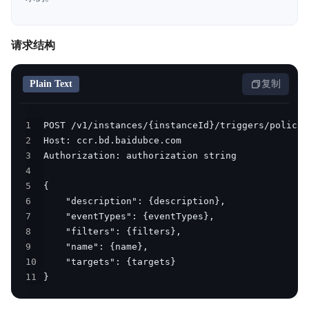
产品公告
请求结构
产品简介
Plain Text
复制
产品定价
快速入门
1
2
企业版操作指南
3
4
企业版API参考
5
6
个人版文档集
7
8
个人版API参考
9
10
服务等级协议SLA
11
}
企业版Go-SDK