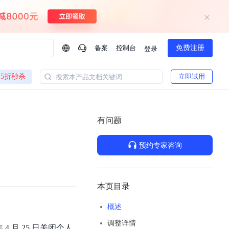
备案
控制台
免费注册
登录
问问AI助手
5折秒杀
立即试用
搜索本产品文档关键词
企业实名认证有什么福利？
如何免费试用百度智
方案
智慧政务
模型与应用
有问题
一站式企业级大模型服务
热门产品
AI体验中心
Dumate
业管理系统智能化升级
政务智能体的百度搜索解决方案
提供一站式、开箱即用的AI服务
预约专家咨询
百度搭子DuMate
百度智能云大模型系列课程
云服务器BCC
馈渠道
新动态
你的超级AI助手 真干活 用搭子
500+节免费观看 持续更新
工程大模型解决方案
智慧水务智能体解决方案
Duclaw
其他大模型
百度千帆·大模型服务及Agent开发平台
千帆大模型平台
本页目录
诉渠道
了解
以Agent为核心的一站式企业级大模型服务平台
Deepseek-V4-Flash
概述
文本生成模型，通过更小的模型参数与激活规模，提供更为快捷、经济的 API 服务
百度胜算·数据智能平台
调整详情
企业实名认证专属权益
大模型专家服务
热门AI能力
4 月 25 日关闭个人