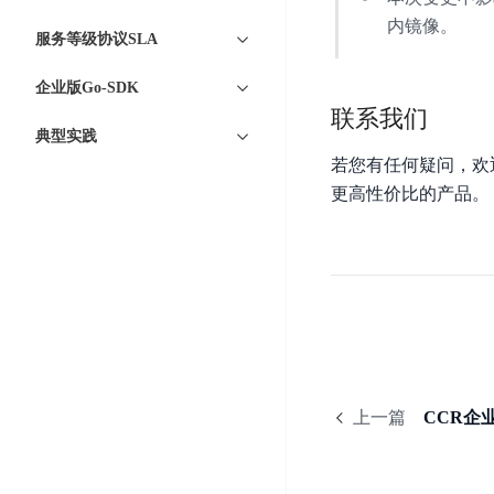
工
网
超3000万全行业词条，800万用户共吸纳
度
BLS
内镜像。
智
关
服务等级协议SLA
伐
消
能
智能生成PPT
百度AI搜索
BSG
谋
息
物
企业版Go-SDK
智能大纲汇总，文库资源沉淀
数
百
服
联
联系我们
据
度
务
网
典型实践
流
一
for
解
若您有任何疑问，欢
转
AI原生应用
见
Kafka
决
更高性价比的产品。
平
方
智
消
台
伐谋
百度智能云客悦
案
能
息
CloudFlow
全球领先的可商用自我演化超级智能体
大模型驱动的服务营
代
服
度
极
码
务
家-
秒哒
九州·政务大模型
速
助
for
AIOT
无代码应用搭建平台
构建“1+1+5+∞”
文
手
RocketMQ
语
件
百度智能云数字员工
百度智能云灵医
音
文
千
缓
平
内容运营等8款数字员工焕新上线！免费体验！
医疗AI大模型，构建
字
帆
上一篇
CCR企
存
台
识
数
RapidFS
百度一见
百战·数智营销
别
据
云边协同、自主进化的视觉智能体平台
赋能合作伙伴打造客
云