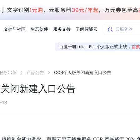
文档与社区
生态伙伴
服务支持
了解智能云
百度千帆Token Plan个人版正式上线，
首购
AI应用方案
智慧工业
服务CCR
产品公告
CCR个人版关闭新建入口公告
知一
合作伙伴赋能
学习认证
行业解读
千帆社区
AI赋能
企服推荐
千帆AI加速器
联系我们
新闻动态
元新购券
全栈AI能力赋能应用开发
百度搭子DuMate
择计费模式
署
百度千帆·大模型服务及Agent开发平台
能源行业企
版关闭新建入口公告
中心
合作伙伴培训
实践案例
线上大模型案例课程
你的超级AI助手 真干活 用搭子
验
域名注册服务
行时
培训认证
行业白皮书
我要建议
最新资讯
端到端语音语言大模型
.9元
.COM域名注册29元起
道
学练考认一站式平台
权威、全面的行业报告解读
产品及服务官方反
百度智能云业内最
槛部署7x24小时个人超级助手
基于跨模态大模型，体验超拟人对话
快速搭建企业AI知识库问答平台
客悦智能客服
船舶与海洋
合作伙伴课程中心
千帆杯AI参赛作品
线上产品实操课程
-13
益
智能商标注册
课程学习
分析师报告
我要投诉
公告通知
大模型语音合成
law
百度百舸AI算力管理
合作伙伴人才认证
线下培育
减6000元
首购275元，多买多省
全场景课程体系
权威机构云市场趋势解读
产品及服务官方投
最新公告通知及时
云计算服务
大模型升级语音合成，音色更自然
PP-StructureV3
low 编排平台
飞桨企业赋能
人才认证
限时招募中
建站特惠
多模态基础大模型，去幻觉、逻辑推理和代码能力明显增强
高效文档解析模型，复杂结构和多栏布局文档处理优势显著
大模型文档解析
信息公告
助手
返利 最高8万元
企业首购SSL证书5折
人版控制台能力调整。百度云容器镜像服务 CCR 产品将于 2024 年 
学习中心