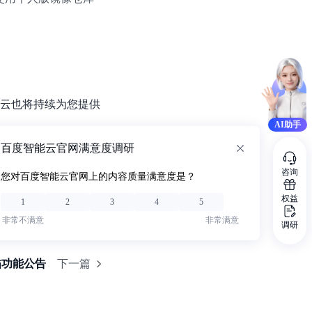
零算法基础定制高精度AI模型
全功能AI开发平台BML
提供一站式AI开发、训练及推理环境，
云也将持续为您提供
AI助手
百度智能云官网满意度调研
AI安全护栏
多模态大模型的安全围栏，助力企业内容合规
咨询
您对百度智能云官网上的内容质量满意度是？
MapReduce计算集群服务
权益
1
2
3
4
5
供全托管的Hadoop/Spark计算集群服务，安全可靠
非常不满意
非常满意
调研
描功能公告
下一篇