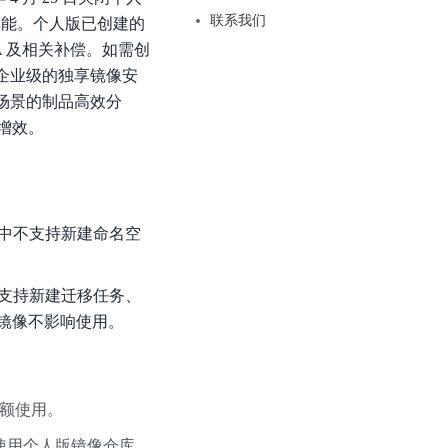
基于业务本体驱动的企业数据智能平台
百度智能云千帆AI原生应用商店
GLM-5.2
云服务器39元/年起，领万元券包
联系我们
功能。个人版已创建的
赋能企业AI原生应用创新
提供一站式、开箱即用的AI服务
近千款AI应用，解锁多元体验
文本生成模型，支持 1M 上下文，长程任务执行更稳定、工程规范遵循更可靠
百度伐谋
A 及相关补偿。如需创
查看详情
查看详情
查看详情
态一站获取
全球领先的可商用自我演化超级智能体
供企业级的独享镜像安
kimi-k2.6
dOS生态适配
多场景的制品高效分
文本生成模型，同时支持文本、图片与视频输入，思考与非思考模式，对话与 Agent 任务
Hogee
增效。
企业一站式AI营销应用
Qwen3.5-397B-A17B
原生视觉语言模型，具备强大的代码生成与智能体能力，对于各类智能体场景具有良好的泛化性
百度一见视觉智能体平台
识别服务
云边协同、自主进化的视觉智能体平台
中不支持新建命名空
秒哒
模型开发
无代码应用搭建平台
支持新建迁移任务、
百度千帆·大模型服务及Agent开发平台
镜像不影响使用。
RedClaw
以Agent为核心的一站式企业级大模型服务平台
万能AI助手，让想法直接发生
百度胜算·数据智能平台
基于业务本体驱动的企业数据智能平台
额使用。
零门槛AI开发平台EasyDL
使用个人版镜像仓库