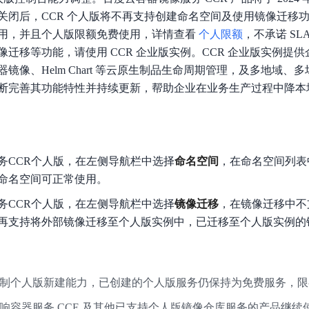
数亿用户验证的企业数字资产管理平台，集智能管理、多人协作、大文件极速传输于一体
18 种格式解析，结构化输出文档关键信息
生态伙伴方案
端到端语音语言大模型
关闭后，CCR 个人版将不再支持创建命名空间及使用镜像迁移
公告通知
线索转化入口
课程
国内短信套餐包
更强的深度思考能力
考试中心
基于Cross-Attention跨模态语音大模型，体验超拟人对话
看图识万物
用，并且个人版限额免费使用，详情查看
个人限额
，不承诺 SL
船舶与海洋工程大模型解决方案
产品公告与服务动
大模型系列课程一站观看
企业首购限时0.99元起
，计算密集型应用专享
视觉+多模态大模型，万物精准识别
迁移等功能，请使用 CCR 企业版实例。CCR 企业版实例提
大模型语音合成
BaiduLinuxClou
政务智能体的百度搜索解决方案
镜像、Helm Chart 等云原生制品生命周期管理，及多地域、
在事实性、指令遵循、智能体等能力上均有显著提升
音色具备更高的自然度、丰富的情感表达等特点
智能文档分析
断完善其功能特性并持续更新，帮助企业在业务生产过程中降本
能源行业企业管理系统智能化升级解决方案
生态适配指南
提供官网搭建、web应用搭建、云上学习和测试等场景的服务
文心大模型驱动，一站式文档处理
大模型声音复刻
先进、高效的文档解析模型，专为文档元素识别设计
录制5秒音频，即可极速复刻音色
智慧水务智能体解决方案
生态兼容性全景图
文字识别
拓展的云存储服务
覆盖多种场景、多种语言的高精度整图文字检测和
务CCR个人版，在左侧导航栏中选择
命名空间
，在命名空间列表
图像增强
命名空间可正常使用。
地址和公网带宽，增加用户使用弹性
去雾增强放大，重建高清无损图像
务CCR个人版，在左侧导航栏中选择
镜像迁移
，在镜像迁移中不
Agent开发工具链
再支持将外部镜像迁移至个人版实例中，已迁移至个人版实例的
大模型声音复刻
体验AI方案
丰富的Agent开发工具、一站式创建
面向企业客户在游戏、营销、直播、办公等场景提供高效稳定的一站式解决方案
基于大模型zero-shot技术，随时随地录制数秒音频
自主规划Agent
内置多种AI助手常见能力，深入理解用户意图，智能调度多种MCP工具
自主思考并规划任务，适用于基础或日常的业务流程
制个人版新建能力，已创建的个人版服务仍保持为免费服务，限
工作流Agent
响容器服务 CCE 及其他已支持个人版镜像仓库服务的产品继续