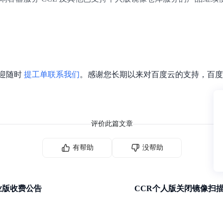
实时整合文本、图像、PDF等多模态数据，生成高质量结构化报告
严格按照人工编排工作流对话，适用于严谨的业务流程
多智能体协作
可结合全网实时信息进行智能问答，能力丰富强大
支持自定义导入并官方预置多个子Agent,协同完成复杂 场景任务
迎随时
提工单联系我们
。感谢您长期以来对百度云的支持，百度
AI云原生与一体机
百度百舸·AI计算平台
销一体化AI应用
大模型训推一体化基础设施，十万卡大规模集群
评价此篇文章
原生产品
百度百舸一体机
有帮助
没帮助
政务大模型原生产品体系
搭载百舸异构计算平台，提供高效的异构资源管理
千帆一体机
覆盖全场景的医疗AI生态
搭载千帆大模型工具链平台，内置文心与精选开源大模型
业版收费公告
CCR个人版关闭镜像扫
向量数据库
户全生命周期营销闭环
VectorDB 纯自研高性能、高性价比、生态丰富且即开即用