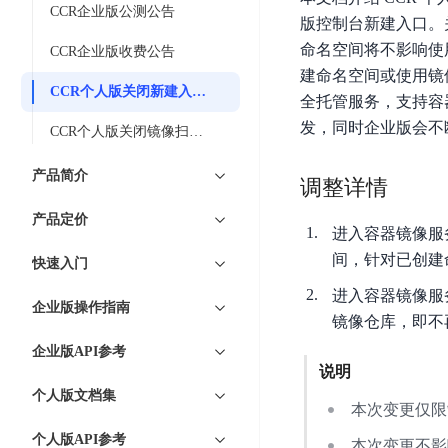
7 × 24 小时在线提供服务
复杂业务专属支持
云
BSC
AI原生应用商店
云市场
新手入门
CCR企业版公测公告
ERNIE X1 Turbo
DeepSeek-V4
服
件
版控制台新建入口。
磁
云计算
数
搭建官网在线客服与
大模型增值服务上新
免费大模型
云服务器BCC
具备更长的思维链，
务
结构创新和超高上下文效率、Agent 能力得到专项优化
GPU云服务器
命名空间将不影响使
盘
时
CCR企业版收费公告
特惠榜单
网站建设
入门指南
据
工信部教考中心大模型证书6折
入门到进阶，
及
计算
存储
配备GPU的云端服务器
CDS
序
建命名空间或使用镜像
ERNIE X1.1
可
语音识别
ERNIE 5.0-正式版
Agent
CCR个人版关闭新建入口公告
营销服务
安全服务
最佳实践
时
网络
数据库
全托管服务，支持容器
文
视
原生全模态大模型，基础能力全面升级
开
轻量应用服务器
空
人脸识别
发，同时企业版会不
件
化
CCR个人版关闭镜像扫描功能公告
大数据
容器
发
行业智能
企业应用
数
PaddleOCR-VL
ERNIE 4.5 Turbo VL
存
Sugar
平
文字识别
安全
CDN与边缘
据
全新多模理解模型，图片理解、创作、翻译、代码等能力显著
产品简介
储
BI
分析决策
公司服务
调整详情
台
对象存储BOS
库
CFS
管理运维
混合云
图像识别
Elasticsearch
稳定、安全、高效、高可
百
TSDB
产品定价
智能办公
人工智能
进入容器镜像服
并
操作系统
度
数
物
ARM云
弹性公网IP
MCP及Agent开发
行
间，针对已创建
快速入门
生活休闲
API商城
胜
据
联
应用产品
文
为用户访问公网提供IP
算
仓
进入容器镜像服
网
MCP组件
件
精选Agent
企业版操作指南
库
智能应用
行业应用
镜像仓库，即不
DuClaw
安
百度云手机
存
聚合优质工具与MCP服务
官方能力直达，快速
PALO
全
视频云平台
企业服务
企业版API参考
DuMate
储
日
套
说明
百度搜索
全能AI助手
PFS
地图服务
秒
志
件
个人版文档集
25年搜索沉淀，权威高质多模态信源
本次变更仅限
哒
存
服
天
储
百度百科
深度研究Agent
个人版API参考
百
务
本次变更不影