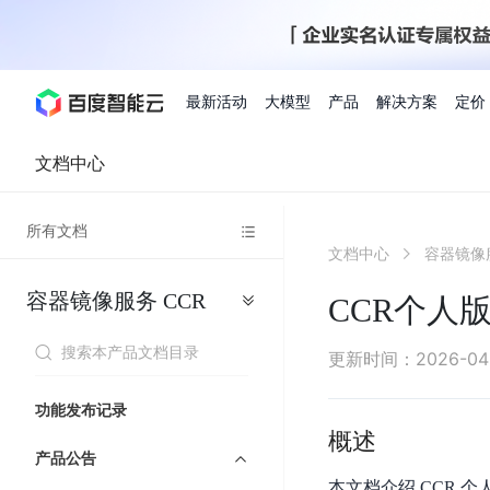
最新活动
大模型
产品
解决方案
定价
文档中心
查看全部活动
进入千帆大模型平台
百度智能云全部产品
全部解决方案
了解定价
文档与社区
了解合作伙伴体系
进入服务与支持
云智一体3.0
所有文档
AI应用与智能体
文档中心
容器镜像
精选活动
价格计算器
文档
关于合作伙伴
基础服务
市场活动
成为合作伙伴
增值服务-百度智能云
最佳实践
优惠上云
价格详情
开发者资源
新手专享
上云领万
百度千帆
精选推荐
精选推荐
自由搭配产品组合，轻松预估成本
了解定价模式，合理选
容器镜像服务
CCR
Hermes Agent应用部
CCR个人
百度千帆·大模型服务及Agent开发平台
我们的伙伴体系
代理销售伙伴
千帆AI应用开发者
人
存
智
物
以Agent为核心的一站式企业级大模型服务平台
云服务器品类特惠
新客限时体
自助工具
2026 百度AI开发者大会
大模型专家服务
智能中国 | 数字化转型进
DuClaw
行业解决方案
人工智能
工
储
能
联
云服务器2核4G低至39元/年
企业数字员工9
提供常见使用问题快速解决通道
开启「万物一体」新纪元
提供常见使用问题快速解决通
联合央视聚焦企业数字化转型
一键部署DuClaw，零门
通用解决方案
百度伐谋
查询合作伙伴
解决方案销售伙伴
SDK中心
百
对
MapReduce
物
更新时间
：
2026-04
智
大
网
百度千帆
智能应用
度
象
联
免费试用体验馆
文心大模型
企业专享权
解决方案实践
智能助手
文心 Moment 大会
云专家服务
智能中国 | 标杆案例
流
云服务器 BCC
10分钟快速部署OpenC
能
数
服
客悦
优秀伙伴展示
技术合作伙伴
API平台
智能体
语音技术
千
存
网
注册并完成实名认证，立即体验热门产品
权益礼包至高可
功能发布记录
式
提供常见使用问题快速解决通道
文心大模型 5.0 正式版上线
一对一定制化支持服务
云智一体赋能千行百业
安全稳定，提供高弹性的
据
务
帆
储
核
ERNIE 4.5 Turbo
ERNIE 5.1
概述
快速搭建与AI Workf
计
图像技术
文字识别
数字员工-营销内容创作
精品案例展示
服务伙伴
示例代码中心
人工智能热销榜
模
BOS
心
云推广大使
产品公告
工单服务
企业支持计划
搜索能力登顶国内，预训练成本仅为业界6%
百度网盘企业版
算
人脸与人体
语言与知识
搭建私有知识库与AI
型
套
新购1元，AI能力引擎量包低至75折
推荐新客下单
本文档介绍 CCR 个
数字员工-组件开放平台