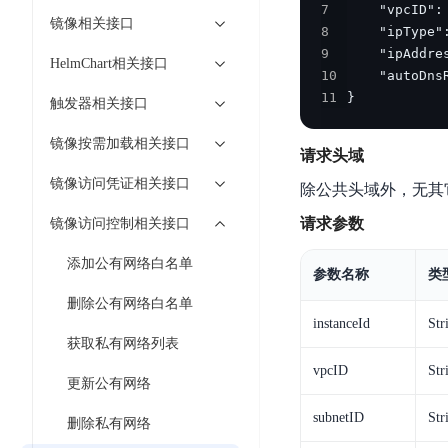
工
7
网
超3000万全行业词条，800万用户共吸纳
度
BLS
镜像相关接口
智
8
关
伐
消
能
9
智能生成PPT
百度AI搜索
BSG
HelmChart相关接口
谋
息
物
10
智能大纲汇总，文库资源沉淀
数
11
}
百
服
联
触发器相关接口
据
度
务
网
流
镜像按需加载相关接口
一
for
解
请求头域
转
AI原生应用
见
Kafka
决
镜像访问凭证相关接口
平
除公共头域外，无其
方
智
消
台
伐谋
百度智能云客悦
案
请求参数
镜像访问控制相关接口
能
息
CloudFlow
全球领先的可商用自我演化超级智能体
大模型驱动的服务营
代
服
度
添加公有网络白名单
极
码
务
家-
参数名称
类
秒哒
九州·政务大模型
速
助
for
AIOT
删除公有网络白名单
无代码应用搭建平台
构建“1+1+5+∞”
文
手
RocketMQ
语
instanceId
Str
件
获取私有网络列表
百度智能云数字员工
百度智能云灵医
音
文
千
缓
平
内容运营等8款数字员工焕新上线！免费体验！
vpcID
医疗AI大模型，构建
Str
字
帆
更新公有网络
存
台
识
数
RapidFS
百度一见
百战·数智营销
subnetID
Str
删除私有网络
别
据
云边协同、自主进化的视觉智能体平台
赋能合作伙伴打造客
云