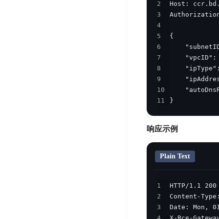
DDoS
2
平
图
海
防
3
台
像
4
外
护
5
识
CDN
服
超
6
别
务
级
动
7
链
图
态
应
8
可
像
加
用
9
信
搜
速
防
10
存
索
DRCDN
火
11
}
证
墙
图
边
WAF
像
缘
响应示例
增
计
云
混
强
算
安
合
Plain Text
广
节
全
云
BML
目
点
中
全
混
1
BEC
心
功
合
2
能
边
安
云
3
AI
缘
全
4
管