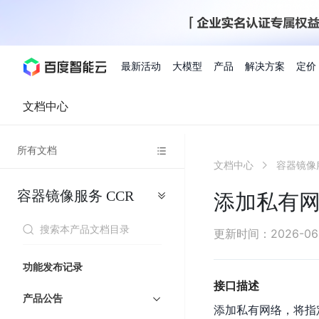
最新活动
大模型
产品
解决方案
定价
文档中心
查看全部活动
进入千帆大模型平台
百度智能云全部产品
全部解决方案
了解定价
文档与社区
了解合作伙伴体系
进入服务与支持
云智一体3.0
所有文档
AI应用与智能体
文档中心
容器镜像
精选活动
价格计算器
文档
关于合作伙伴
基础服务
市场活动
成为合作伙伴
增值服务-百度智能云
最佳实践
优惠上云
价格详情
开发者资源
新手专享
上云领万
百度千帆
精选推荐
精选推荐
自由搭配产品组合，轻松预估成本
了解定价模式，合理选
容器镜像服务
CCR
Hermes Agent应用部
添加私有
百度千帆·大模型服务及Agent开发平台
我们的伙伴体系
代理销售伙伴
千帆AI应用开发者
人
存
智
物
以Agent为核心的一站式企业级大模型服务平台
云服务器品类特惠
新客限时体
自助工具
2026 百度AI开发者大会
大模型专家服务
智能中国 | 数字化转型进
DuClaw
行业解决方案
人工智能
工
储
能
联
云服务器2核4G低至39元/年
企业数字员工9
提供常见使用问题快速解决通道
开启「万物一体」新纪元
提供常见使用问题快速解决通
联合央视聚焦企业数字化转型
一键部署DuClaw，零门
通用解决方案
百度伐谋
查询合作伙伴
解决方案销售伙伴
SDK中心
百
对
MapReduce
物
更新时间
：
2026-06
智
大
网
百度千帆
智能应用
度
象
联
免费试用体验馆
文心大模型
企业专享权
解决方案实践
智能助手
文心 Moment 大会
云专家服务
智能中国 | 标杆案例
流
云服务器 BCC
10分钟快速部署OpenC
能
数
服
客悦
优秀伙伴展示
技术合作伙伴
API平台
智能体
语音技术
千
存
网
注册并完成实名认证，立即体验热门产品
权益礼包至高可
功能发布记录
式
提供常见使用问题快速解决通道
文心大模型 5.0 正式版上线
一对一定制化支持服务
云智一体赋能千行百业
安全稳定，提供高弹性的
据
务
帆
储
核
ERNIE 4.5 Turbo
ERNIE 5.1
快速搭建与AI Workf
接口描述
计
图像技术
文字识别
数字员工-营销内容创作
精品案例展示
服务伙伴
示例代码中心
人工智能热销榜
模
BOS
心
云推广大使
产品公告
工单服务
企业支持计划
搜索能力登顶国内，预训练成本仅为业界6%
百度网盘企业版
算
添加私有网络，将指
人脸与人体
语言与知识
搭建私有知识库与AI
型
套
新购1元，AI能力引擎量包低至75折
推荐新客下单
数字员工-组件开放平台