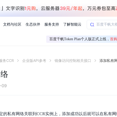
文档与社区
生态伙伴
服务支持
了解智能云
百度千帆Token Plan个人版正式上线，
首购
AI应用方案
智慧工业
服务CCR
企业版API参考
镜像访问控制相关接口
添加私有
知一
合作伙伴赋能
学习认证
行业解读
千帆社区
AI赋能
企服推荐
千帆AI加速器
联系我们
新闻动态
元新购券
全栈AI能力赋能应用开发
百度搭子DuMate
择计费模式
署
百度千帆·大模型服务及Agent开发平台
能源行业企
网络
中心
合作伙伴培训
实践案例
线上大模型案例课程
你的超级AI助手 真干活 用搭子
验
域名注册服务
行时
培训认证
行业白皮书
我要建议
最新资讯
端到端语音语言大模型
.9元
.COM域名注册29元起
道
学练考认一站式平台
权威、全面的行业报告解读
产品及服务官方反
百度智能云业内最
槛部署7x24小时个人超级助手
基于跨模态大模型，体验超拟人对话
快速搭建企业AI知识库问答平台
客悦智能客服
船舶与海洋
合作伙伴课程中心
千帆杯AI参赛作品
线上产品实操课程
-09
益
智能商标注册
课程学习
分析师报告
我要投诉
公告通知
大模型语音合成
law
百度百舸AI算力管理
合作伙伴人才认证
线下培育
减6000元
首购275元，多买多省
全场景课程体系
权威机构云市场趋势解读
产品及服务官方投
最新公告通知及时
云计算服务
大模型升级语音合成，音色更自然
PP-StructureV3
low 编排平台
飞桨企业赋能
人才认证
限时招募中
建站特惠
多模态基础大模型，去幻觉、逻辑推理和代码能力明显增强
高效文档解析模型，复杂结构和多栏布局文档处理优势显著
大模型文档解析
信息公告
定的私有网络关联到CCR实例上，添加成功以后就可以在私有网
助手
返利 最高8万元
企业首购SSL证书5折
学习中心