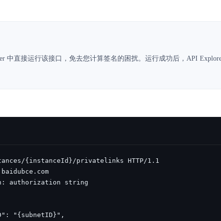
数亿用户验证的企业数字资产管理平台，集智能管理、多人协作、大文件极速传输于一体
18 种格式解析，结构化输出文档关键信息
生态伙伴方案
端到端语音语言大模型
公告通知
线索转化入口
课程
国内短信套餐包
更强的深度思考能力
考试中心
基于Cross-Attention跨模态语音大模型，体验超拟人对话
看图识万物
船舶与海洋工程大模型解决方案
产品公告与服务动
大模型系列课程一站观看
企业首购限时0.99元起
，计算密集型应用专享
视觉+多模态大模型，万物精准识别
大模型语音合成
BaiduLinuxClou
政务智能体的百度搜索解决方案
在事实性、指令遵循、智能体等能力上均有显著提升
音色具备更高的自然度、丰富的情感表达等特点
智能文档分析
lorer 中直接运行该接口，免去您计算签名的困扰。运行成功后，API Explor
能源行业企业管理系统智能化升级解决方案
生态适配指南
提供官网搭建、web应用搭建、云上学习和测试等场景的服务
文心大模型驱动，一站式文档处理
大模型声音复刻
先进、高效的文档解析模型，专为文档元素识别设计
录制5秒音频，即可极速复刻音色
智慧水务智能体解决方案
生态兼容性全景图
文字识别
拓展的云存储服务
覆盖多种场景、多种语言的高精度整图文字检测和
图像增强
地址和公网带宽，增加用户使用弹性
去雾增强放大，重建高清无损图像
Agent开发工具链
大模型声音复刻
体验AI方案
丰富的Agent开发工具、一站式创建
面向企业客户在游戏、营销、直播、办公等场景提供高效稳定的一站式解决方案
基于大模型zero-shot技术，随时随地录制数秒音频
自主规划Agent
内置多种AI助手常见能力，深入理解用户意图，智能调度多种MCP工具
自主思考并规划任务，适用于基础或日常的业务流程
工作流Agent