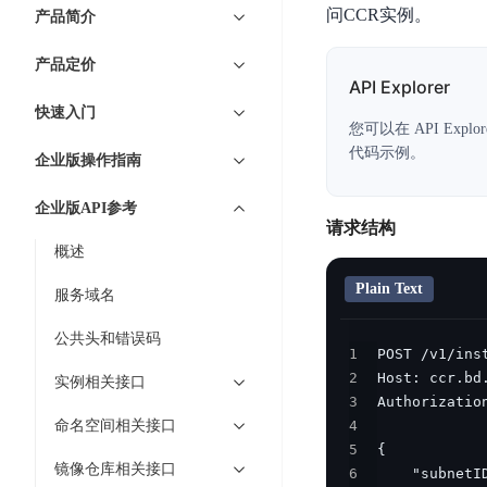
7 × 24 小时在线提供服务
复杂业务专属支持
云
BSC
AI原生应用商店
云市场
新手入门
问CCR实例。
ERNIE X1 Turbo
产品简介
DeepSeek-V4
服
件
磁
云计算
数
搭建官网在线客服与
大模型增值服务上新
免费大模型
云服务器BCC
具备更长的思维链，
务
结构创新和超高上下文效率、Agent 能力得到专项优化
GPU云服务器
盘
时
特惠榜单
网站建设
入门指南
据
产品定价
工信部教考中心大模型证书6折
入门到进阶，
及
计算
存储
配备GPU的云端服务器
CDS
序
API Explorer
ERNIE X1.1
可
语音识别
ERNIE 5.0-正式版
Agent
营销服务
安全服务
最佳实践
时
网络
数据库
快速入门
文
视
原生全模态大模型，基础能力全面升级
开
轻量应用服务器
您可以在 API Exp
空
人脸识别
件
化
大数据
容器
发
行业智能
企业应用
代码示例。
数
PaddleOCR-VL
企业版操作指南
ERNIE 4.5 Turbo VL
存
Sugar
平
文字识别
安全
CDN与边缘
据
全新多模理解模型，图片理解、创作、翻译、代码等能力显著
储
BI
分析决策
公司服务
台
对象存储BOS
企业版API参考
库
CFS
管理运维
混合云
图像识别
请求结构
Elasticsearch
稳定、安全、高效、高可
百
TSDB
智能办公
人工智能
概述
并
操作系统
度
数
物
ARM云
弹性公网IP
MCP及Agent开发
行
生活休闲
API商城
胜
据
Plain Text
服务域名
联
应用产品
文
为用户访问公网提供IP
算
仓
网
MCP组件
件
精选Agent
公共头和错误码
库
智能应用
行业应用
DuClaw
安
1
百度云手机
存
聚合优质工具与MCP服务
官方能力直达，快速
PALO
全
2
视频云平台
企业服务
实例相关接口
DuMate
储
3
日
套
百度搜索
全能AI助手
PFS
地图服务
秒
命名空间相关接口
4
志
件
25年搜索沉淀，权威高质多模态信源
哒
存
5
服
天
镜像仓库相关接口
储
6
百度百科
深度研究Agent
百
务