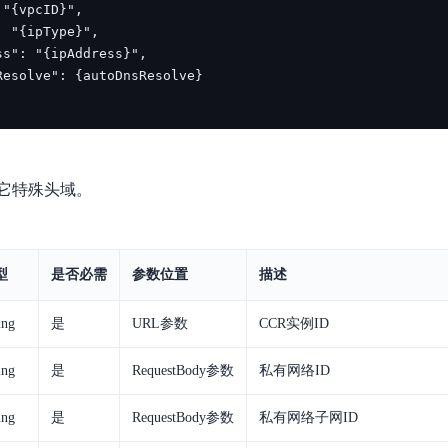
实时整合文本、图像、PDF等多模态数据，生成高质量结构化报告
严格按照人工编排工作流对话，适用于严谨的业务流程
多智能体协作
可结合全网实时信息进行智能问答，能力丰富强大
支持自定义导入并官方预置多个子Agent,协同完成复杂 场景任务
AI云原生与一体机
它特殊头域。
百度百舸·AI计算平台
销一体化AI应用
大模型训推一体化基础设施，十万卡大规模集群
型
是否必需
参数位置
描述
原生产品
百度百舸一体机
政务大模型原生产品体系
搭载百舸异构计算平台，提供高效的异构资源管理
ing
是
URL参数
CCR实例ID
千帆一体机
覆盖全场景的医疗AI生态
ing
是
RequestBody参数
私有网络ID
搭载千帆大模型工具链平台，内置文心与精选开源大模型
向量数据库
ing
是
RequestBody参数
私有网络子网ID
户全生命周期营销闭环
VectorDB 纯自研高性能、高性价比、生态丰富且即开即用