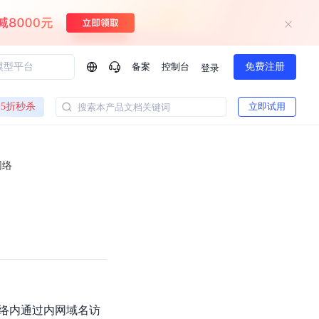
备案
控制台
免费注册
登录
问问AI助手
5折秒杀
立即试用
搜索本产品文档关键词
企业实名认证有什么福利？
如何免费试用百度智
方案
智慧政务
网络
模型与应用
一站式企业级大模型服务
热门产品
AI体验中心
Dumate
业管理系统智能化升级
政务智能体的百度搜索解决方案
提供一站式、开箱即用的AI服务
百度搭子DuMate
百度智能云大模型系列课程
云服务器BCC
馈渠道
新动态
你的超级AI助手 真干活 用搭子
500+节免费观看 持续更新
工程大模型解决方案
智慧水务智能体解决方案
Duclaw
其他大模型
百度千帆·大模型服务及Agent开发平台
千帆大模型平台
诉渠道
了解
以Agent为核心的一站式企业级大模型服务平台
Deepseek-V4-Flash
文本生成模型，通过更小的模型参数与激活规模，提供更为快捷、经济的 API 服务
百度胜算·数据智能平台
络内通过内网域名访
企业实名认证专属权益
大模型专家服务
热门AI能力