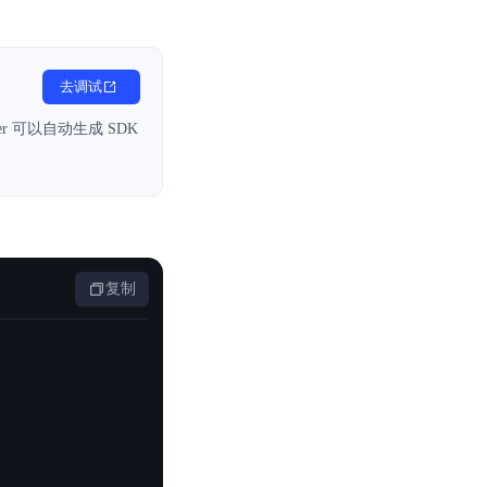
基于业务本体驱动的企业数据智能平台
百度智能云千帆AI原生应用商店
GLM-5.2
云服务器39元/年起，领万元券包
赋能企业AI原生应用创新
提供一站式、开箱即用的AI服务
近千款AI应用，解锁多元体验
文本生成模型，支持 1M 上下文，长程任务执行更稳定、工程规范遵循更可靠
百度伐谋
查看详情
查看详情
查看详情
态一站获取
全球领先的可商用自我演化超级智能体
去调试
kimi-k2.6
dOS生态适配
文本生成模型，同时支持文本、图片与视频输入，思考与非思考模式，对话与 Agent 任务
Hogee
er 可以自动生成 SDK
企业一站式AI营销应用
Qwen3.5-397B-A17B
原生视觉语言模型，具备强大的代码生成与智能体能力，对于各类智能体场景具有良好的泛化性
百度一见视觉智能体平台
识别服务
云边协同、自主进化的视觉智能体平台
秒哒
模型开发
复制
无代码应用搭建平台
百度千帆·大模型服务及Agent开发平台
RedClaw
以Agent为核心的一站式企业级大模型服务平台
万能AI助手，让想法直接发生
百度胜算·数据智能平台
基于业务本体驱动的企业数据智能平台
零门槛AI开发平台EasyDL