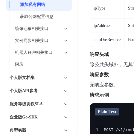
智
语
区
添加私有网络
备
能
ipType
Str
音
块
份
平
超
获取公网配置信息
技
链
BCB
台
级
术
ipAddress
Str
镜像迁移相关接口
表
DataBuilder
链
人
格
BaaS
城
autoDnsResolve
Boo
实例同步相关接口
脸
存
平
市
识
储
台
机器人账户相关接口
时
响应头域
别
TableStorage
空
超
除公共头域外，无其
附录
人
大
级
体
响应参数
数
链
CDN
个人版文档集
分
据
数
无响应参数。
与
析
分
内
字
个人版API参考
边
请求示例
语
析
容
商
缘
言
DMI
服务等级协议SLA
分
品
服
处
发
可
Plain Text
务
企业版Go-SDK
理
网
信
安
技
络
登
1
典型实践
全
术
CDN
记