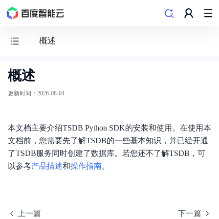
概述
概述
时
序
更新时间
：
2026-08-04
时
空
本文档主要介绍TSDB Python SDK的安装和使用。在使用本
数
文档前，您需要先了解TSDB的一些基本知识，并已经开通
据
了TSDB服务同时创建了数据库。若您还不了解TSDB，可
库
以参考
产品描述
和
操作指南
。
TSDB
上一篇
下一篇